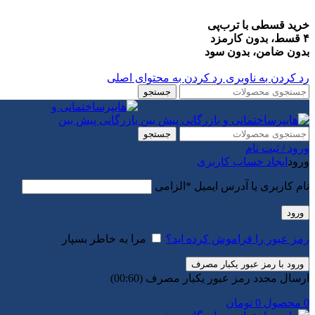
خرید قسطی با ترب‌پی
۴ قسط، بدون کارمزد
بدون ضامن، بدون سود
رد کردن به ناوبری
رد کردن به محتوای اصلی
جستجو
جستجو
ورود / ثبت نام
ورود
ایجاد حساب کاربری
نام کاربری یا آدرس ایمیل
*
الزامی
ورود
رمز عبور را فراموش کرده اید؟
مرا به خاطر بسپار
ورود با رمز عبور یکبار مصرف
ارسال مجدد رمز عبور یکبار مصرف
(00:
60
)
0
محصول
0
تومان