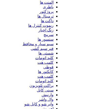
المنت ها
باطری
پروژکتور
ترمینال ها
داکت ها
ریموت کنترل ها
زنگ اخبار
سرپیچ
سنسور ها
سیم سیار و محافظ
فنر سیم کشی
شستی ها
کلید اتومات
کلمپ هت
قوطی
کانکتور ها
کلمپ هت
کلید اتومات
براکت تلویزیون
سینی کابل
وارنیش
وال واشر
وایر شو و کابل شو
اهم متر