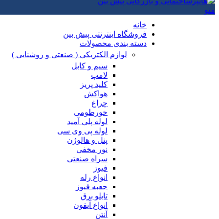
منو
خانه
فروشگاه اینترنتی پیش بین
دسته بندی محصولات
لوازم الکتریکی ( صنعتی و روشنایی )
سیم و کابل
لامپ
کلید پریز
هواکش
چراغ
خورطومی
لوله پلی آمید
لوله پی وی سی
پنل و هالوژن
نور مخفی
سراه صنعتی
فیوز
انواع رله
جعبه فیوز
تابلو برق
انواع آیفون
آنتن