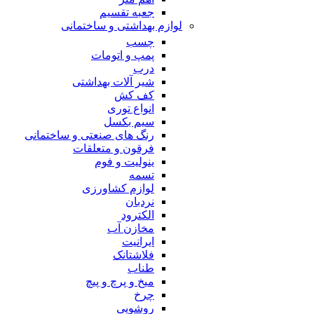
جعبه تقسیم
لوازم بهداشتی و ساختمانی
چسب
پمپ و اتومات
درب
شیر آلات بهداشتی
کف کش
انواع توری
سیم بکسل
رنگ های صنعتی و ساختمانی
فرقون و متعلقات
ینولیت و فوم
تسمه
لوازم کشاورزی
نردبان
الکترود
مخازن آب
ایرانیت
فلاشتانک
طناب
میخ و پرچ و پیچ
چرخ
روشویی