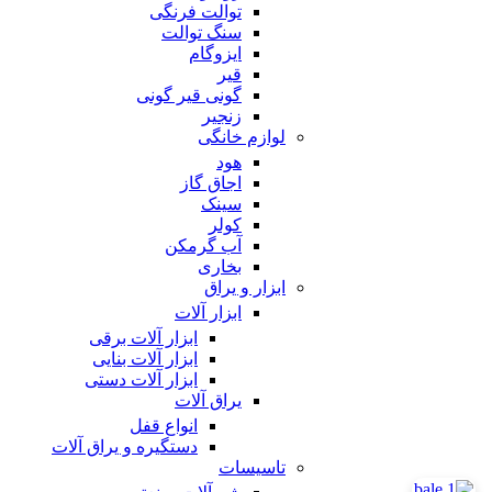
توالت فرنگی
سنگ توالت
ایزوگام
قیر
گونی قیر گونی
زنجیر
لوازم خانگی
هود
اجاق گاز
سینک
کولر
آب گرمکن
بخاری
ابزار و یراق
ابزار آلات
ابزار آلات برقی
ابزار آلات بنایی
ابزار آلات دستی
یراق آلات
انواع قفل
دستگیره و یراق آلات
تاسیسات