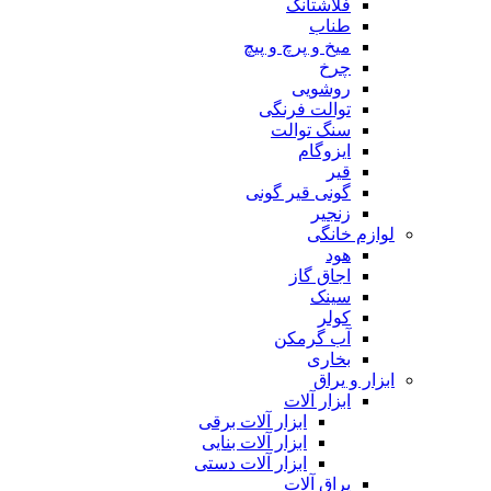
فلاشتانک
طناب
میخ و پرچ و پیچ
چرخ
روشویی
توالت فرنگی
سنگ توالت
ایزوگام
قیر
گونی قیر گونی
زنجیر
لوازم خانگی
هود
اجاق گاز
سینک
کولر
آب گرمکن
بخاری
ابزار و یراق
ابزار آلات
ابزار آلات برقی
ابزار آلات بنایی
ابزار آلات دستی
یراق آلات