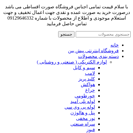
با سلام قیمت تمامی اجناس فروشگاه صورت اقساطی می باشد
درصورت خرید به صورت عمده و نقدی جهت اعمال تخفیف و جهت
استعلام موجودی و اطلاع از محصولات با شماره 09129646332
تماس حاصل فرمایید
جستجو
خانه
فروشگاه اینترنتی پیش بین
دسته بندی محصولات
لوازم الکتریکی ( صنعتی و روشنایی )
سیم و کابل
لامپ
کلید پریز
هواکش
چراغ
خورطومی
لوله پلی آمید
لوله پی وی سی
پنل و هالوژن
نور مخفی
سراه صنعتی
فیوز