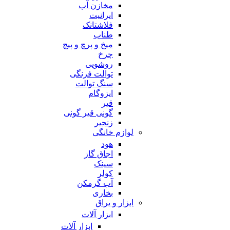
مخازن آب
ایرانیت
فلاشتانک
طناب
میخ و پرچ و پیچ
چرخ
روشویی
توالت فرنگی
سنگ توالت
ایزوگام
قیر
گونی قیر گونی
زنجیر
لوازم خانگی
هود
اجاق گاز
سینک
کولر
آب گرمکن
بخاری
ابزار و یراق
ابزار آلات
ابزار آلات