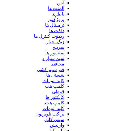
آنتن
المنت ها
باطری
پروژکتور
ترمینال ها
داکت ها
ریموت کنترل ها
زنگ اخبار
سرپیچ
سنسور ها
سیم سیار و
محافظ
فنر سیم کشی
شستی ها
کلید اتومات
کلمپ هت
قوطی
کانکتور ها
کلمپ هت
کلید اتومات
براکت تلویزیون
سینی کابل
وارنیش
وال واشر