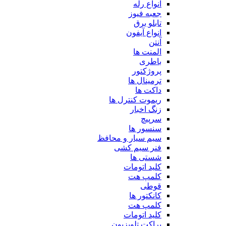
انواع رله
جعبه فیوز
تابلو برق
انواع آیفون
آنتن
المنت ها
باطری
پروژکتور
ترمینال ها
داکت ها
ریموت کنترل ها
زنگ اخبار
سرپیچ
سنسور ها
سیم سیار و محافظ
فنر سیم کشی
شستی ها
کلید اتومات
کلمپ هت
قوطی
کانکتور ها
کلمپ هت
کلید اتومات
براکت تلویزیون