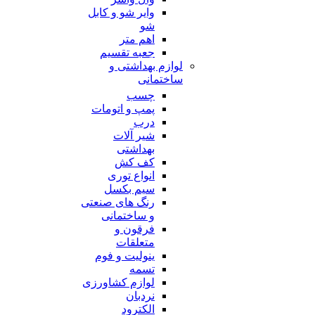
وایر شو و کابل
شو
اهم متر
جعبه تقسیم
لوازم بهداشتی و
ساختمانی
چسب
پمپ و اتومات
درب
شیر آلات
بهداشتی
کف کش
انواع توری
سیم بکسل
رنگ های صنعتی
و ساختمانی
فرقون و
متعلقات
ینولیت و فوم
تسمه
لوازم کشاورزی
نردبان
الکترود