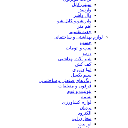
سینی کابل
وارنیش
وال واشر
وایر شو و کابل شو
اهم متر
جعبه تقسیم
لوازم بهداشتی و ساختمانی
چسب
پمپ و اتومات
درب
شیر آلات بهداشتی
کف کش
انواع توری
سیم بکسل
رنگ های صنعتی و ساختمانی
فرقون و متعلقات
ینولیت و فوم
تسمه
لوازم کشاورزی
نردبان
الکترود
مخازن آب
ایرانیت