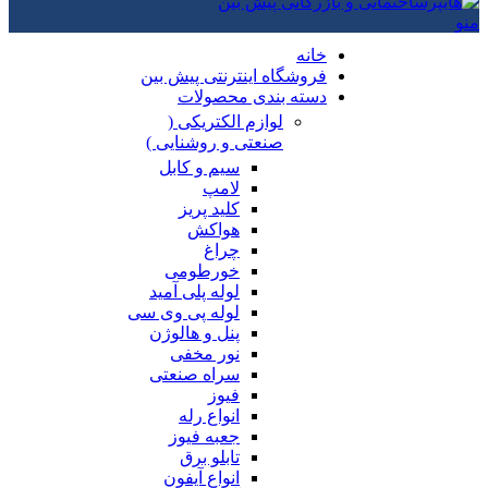
منو
خانه
فروشگاه اینترنتی پیش بین
دسته بندی محصولات
لوازم الکتریکی (
صنعتی و روشنایی )
سیم و کابل
لامپ
کلید پریز
هواکش
چراغ
خورطومی
لوله پلی آمید
لوله پی وی سی
پنل و هالوژن
نور مخفی
سراه صنعتی
فیوز
انواع رله
جعبه فیوز
تابلو برق
انواع آیفون