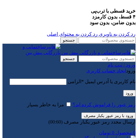
خرید قسطی با ترب‌پی
۴ قسط، بدون کارمزد
بدون ضامن، بدون سود
رد کردن به ناوبری
رد کردن به محتوای اصلی
جستجو
جستجو
ورود / ثبت نام
ورود
ایجاد حساب کاربری
نام کاربری یا آدرس ایمیل
*
الزامی
ورود
رمز عبور را فراموش کرده اید؟
مرا به خاطر بسپار
ورود با رمز عبور یکبار مصرف
ارسال مجدد رمز عبور یکبار مصرف
(00:
60
)
0
محصول
0
تومان