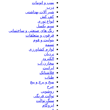
پمپ و اتومات
درب
شیر آلات بهداشتی
کف کش
انواع توری
سیم بکسل
رنگ های صنعتی و ساختمانی
فرقون و متعلقات
ینولیت و فوم
تسمه
لوازم کشاورزی
نردبان
الکترود
مخازن آب
ایرانیت
فلاشتانک
طناب
میخ و پرچ و پیچ
چرخ
روشویی
توالت فرنگی
سنگ توالت
ایزوگام
قیر