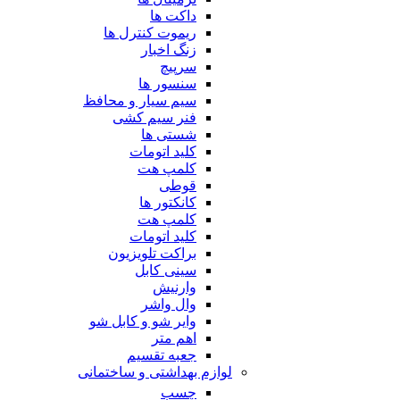
داکت ها
ریموت کنترل ها
زنگ اخبار
سرپیچ
سنسور ها
سیم سیار و محافظ
فنر سیم کشی
شستی ها
کلید اتومات
کلمپ هت
قوطی
کانکتور ها
کلمپ هت
کلید اتومات
براکت تلویزیون
سینی کابل
وارنیش
وال واشر
وایر شو و کابل شو
اهم متر
جعبه تقسیم
لوازم بهداشتی و ساختمانی
چسب