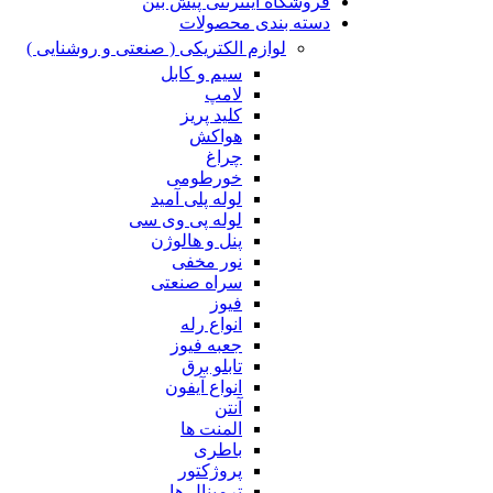
فروشگاه اینترنتی پیش بین
دسته بندی محصولات
لوازم الکتریکی ( صنعتی و روشنایی )
سیم و کابل
لامپ
کلید پریز
هواکش
چراغ
خورطومی
لوله پلی آمید
لوله پی وی سی
پنل و هالوژن
نور مخفی
سراه صنعتی
فیوز
انواع رله
جعبه فیوز
تابلو برق
انواع آیفون
آنتن
المنت ها
باطری
پروژکتور
ترمینال ها