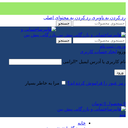
رد کردن به ناوبری
رد کردن به محتوای اصلی
جستجو
جستجو
ورود / ثبت نام
ورود
ایجاد حساب کاربری
نام کاربری یا آدرس ایمیل
*
الزامی
ورود
رمز عبور را فراموش کرده اید؟
مرا به خاطر بسپار
0
محصول
0
تومان
منو
خانه