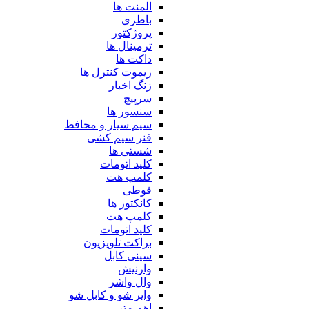
المنت ها
باطری
پروژکتور
ترمینال ها
داکت ها
ریموت کنترل ها
زنگ اخبار
سرپیچ
سنسور ها
سیم سیار و محافظ
فنر سیم کشی
شستی ها
کلید اتومات
کلمپ هت
قوطی
کانکتور ها
کلمپ هت
کلید اتومات
براکت تلویزیون
سینی کابل
وارنیش
وال واشر
وایر شو و کابل شو
اهم متر