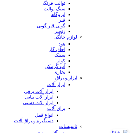
توالت فرنگی
سنگ توالت
ایزوگام
قیر
گونی قیر گونی
زنجیر
لوازم خانگی
هود
اجاق گاز
سینک
کولر
آب گرمکن
بخاری
ابزار و یراق
ابزار آلات
ابزار آلات برقی
ابزار آلات بنایی
ابزار آلات دستی
یراق آلات
انواع قفل
دستگیره و یراق آلات
تاسیسات