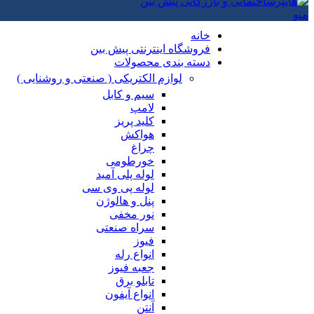
منو
خانه
فروشگاه اینترنتی پیش بین
دسته بندی محصولات
لوازم الکتریکی ( صنعتی و روشنایی )
سیم و کابل
لامپ
کلید پریز
هواکش
چراغ
خورطومی
لوله پلی آمید
لوله پی وی سی
پنل و هالوژن
نور مخفی
سراه صنعتی
فیوز
انواع رله
جعبه فیوز
تابلو برق
انواع آیفون
آنتن