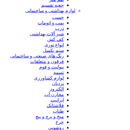
جعبه تقسیم
لوازم بهداشتی و ساختمانی
چسب
پمپ و اتومات
درب
شیر آلات بهداشتی
کف کش
انواع توری
سیم بکسل
رنگ های صنعتی و ساختمانی
فرقون و متعلقات
ینولیت و فوم
تسمه
لوازم کشاورزی
نردبان
الکترود
مخازن آب
ایرانیت
فلاشتانک
طناب
میخ و پرچ و پیچ
چرخ
روشویی