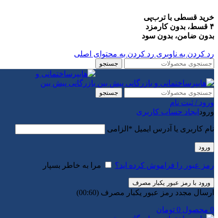
خرید قسطی با ترب‌پی
۴ قسط، بدون کارمزد
بدون ضامن، بدون سود
رد کردن به ناوبری
رد کردن به محتوای اصلی
جستجو
جستجو
ورود / ثبت نام
ورود
ایجاد حساب کاربری
نام کاربری یا آدرس ایمیل
*
الزامی
ورود
رمز عبور را فراموش کرده اید؟
مرا به خاطر بسپار
ورود با رمز عبور یکبار مصرف
ارسال مجدد رمز عبور یکبار مصرف
(00:
60
)
0
محصول
0
تومان