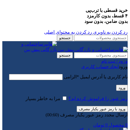
خرید قسطی با ترب‌پی
۴ قسط، بدون کارمزد
بدون ضامن، بدون سود
رد کردن به ناوبری
رد کردن به محتوای اصلی
جستجو
جستجو
ورود / ثبت نام
ورود
ایجاد حساب کاربری
نام کاربری یا آدرس ایمیل
*
الزامی
ورود
رمز عبور را فراموش کرده اید؟
مرا به خاطر بسپار
ورود با رمز عبور یکبار مصرف
ارسال مجدد رمز عبور یکبار مصرف
(00:
60
)
0
محصول
0
تومان