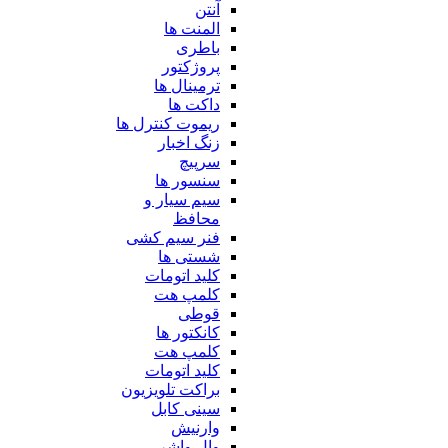
آنتن
المنت ها
باطری
پروژکتور
ترمینال ها
داکت ها
ریموت کنترل ها
زنگ اخبار
سرپیچ
سنسور ها
سیم سیار و
محافظ
فنر سیم کشی
شستی ها
کلید اتومات
کلمپ هت
قوطی
کانکتور ها
کلمپ هت
کلید اتومات
براکت تلویزیون
سینی کابل
وارنیش
وال واشر