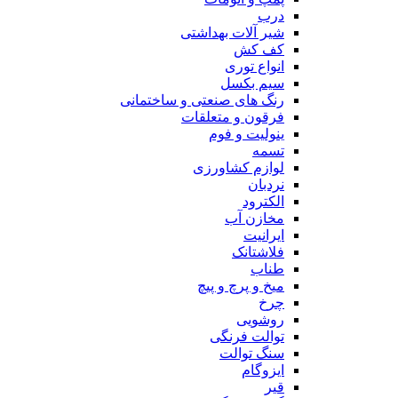
درب
شیر آلات بهداشتی
کف کش
انواع توری
سیم بکسل
رنگ های صنعتی و ساختمانی
فرقون و متعلقات
ینولیت و فوم
تسمه
لوازم کشاورزی
نردبان
الکترود
مخازن آب
ایرانیت
فلاشتانک
طناب
میخ و پرچ و پیچ
چرخ
روشویی
توالت فرنگی
سنگ توالت
ایزوگام
قیر