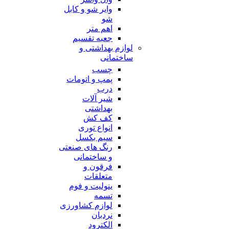
وایر شو و کابل
شو
اهم متر
جعبه تقسیم
لوازم بهداشتی و
ساختمانی
چسب
پمپ و اتومات
درب
شیر آلات
بهداشتی
کف کش
انواع توری
سیم بکسل
رنگ های صنعتی
و ساختمانی
فرقون و
متعلقات
ینولیت و فوم
تسمه
لوازم کشاورزی
نردبان
الکترود