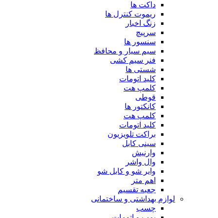
داکت ها
ریموت کنترل ها
زنگ اخبار
سرپیچ
سنسور ها
سیم سیار و محافظ
فنر سیم کشی
شستی ها
کلید اتومات
کلمپ هت
قوطی
کانکتور ها
کلمپ هت
کلید اتومات
براکت تلویزیون
سینی کابل
وارنیش
وال واشر
وایر شو و کابل شو
اهم متر
جعبه تقسیم
لوازم بهداشتی و ساختمانی
چسب
پمپ و اتومات