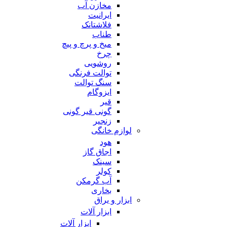
مخازن آب
ایرانیت
فلاشتانک
طناب
میخ و پرچ و پیچ
چرخ
روشویی
توالت فرنگی
سنگ توالت
ایزوگام
قیر
گونی قیر گونی
زنجیر
لوازم خانگی
هود
اجاق گاز
سینک
کولر
آب گرمکن
بخاری
ابزار و یراق
ابزار آلات
ابزار آلات