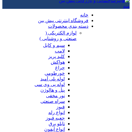
منو
خانه
فروشگاه اینترنتی پیش بین
دسته بندی محصولات
لوازم الکتریکی (
صنعتی و روشنایی )
سیم و کابل
لامپ
کلید پریز
هواکش
چراغ
خورطومی
لوله پلی آمید
لوله پی وی سی
پنل و هالوژن
نور مخفی
سراه صنعتی
فیوز
انواع رله
جعبه فیوز
تابلو برق
انواع آیفون