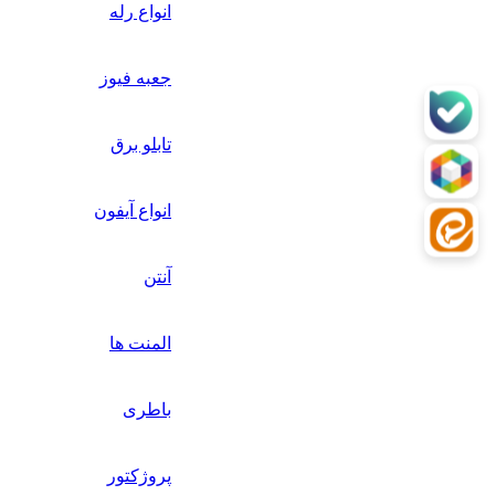
انواع رله
جعبه فیوز
تابلو برق
انواع آیفون
آنتن
المنت ها
باطری
پروژکتور