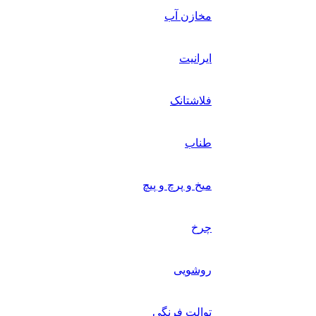
مخازن آب
ایرانیت
فلاشتانک
طناب
میخ و پرچ و پیچ
چرخ
روشویی
توالت فرنگی