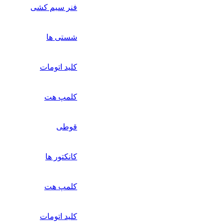
فنر سیم کشی
شستی ها
کلید اتومات
کلمپ هت
قوطی
کانکتور ها
کلمپ هت
کلید اتومات