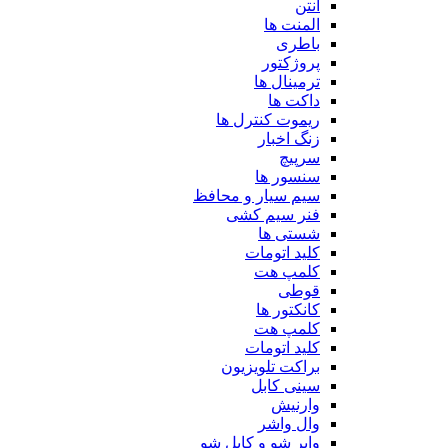
آنتن
المنت ها
باطری
پروژکتور
ترمینال ها
داکت ها
ریموت کنترل ها
زنگ اخبار
سرپیچ
سنسور ها
سیم سیار و محافظ
فنر سیم کشی
شستی ها
کلید اتومات
کلمپ هت
قوطی
کانکتور ها
کلمپ هت
کلید اتومات
براکت تلویزیون
سینی کابل
وارنیش
وال واشر
وایر شو و کابل شو