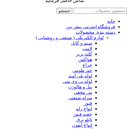
تماس حاصل فرمایید
جستجو
خانه
فروشگاه اینترنتی پیش بین
دسته بندی محصولات
لوازم الکتریکی ( صنعتی و روشنایی )
سیم و کابل
لامپ
کلید پریز
هواکش
چراغ
خورطومی
لوله پلی آمید
لوله پی وی سی
پنل و هالوژن
نور مخفی
سراه صنعتی
فیوز
انواع رله
جعبه فیوز
تابلو برق
انواع آیفون