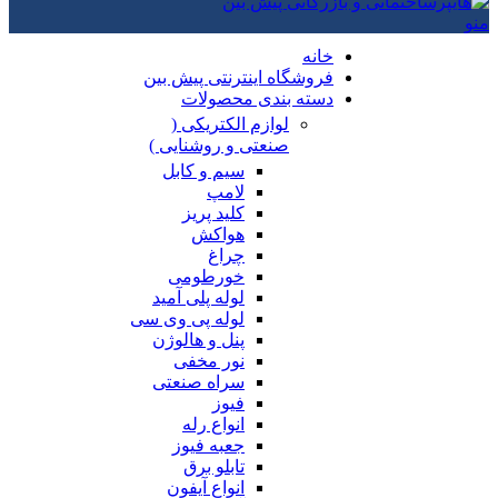
منو
خانه
فروشگاه اینترنتی پیش بین
دسته بندی محصولات
لوازم الکتریکی (
صنعتی و روشنایی )
سیم و کابل
لامپ
کلید پریز
هواکش
چراغ
خورطومی
لوله پلی آمید
لوله پی وی سی
پنل و هالوژن
نور مخفی
سراه صنعتی
فیوز
انواع رله
جعبه فیوز
تابلو برق
انواع آیفون