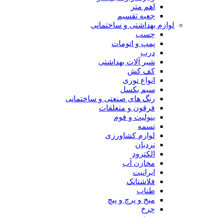
اهم متر
جعبه تقسیم
لوازم بهداشتی و ساختمانی
چسب
پمپ و اتومات
درب
شیر آلات بهداشتی
کف کش
انواع توری
سیم بکسل
رنگ های صنعتی و ساختمانی
فرقون و متعلقات
ینولیت و فوم
تسمه
لوازم کشاورزی
نردبان
الکترود
مخازن آب
ایرانیت
فلاشتانک
طناب
میخ و پرچ و پیچ
چرخ