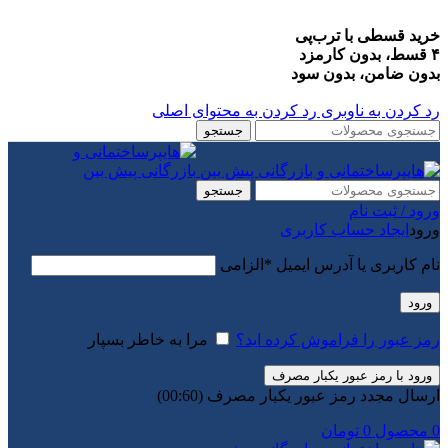
خرید قسطی با ترب‌پی
۴ قسط، بدون کارمزد
بدون ضامن، بدون سود
رد کردن به ناوبری
رد کردن به محتوای اصلی
جستجو
جستجو
ورود / ثبت نام
ورود
ایجاد حساب کاربری
نام کاربری یا آدرس ایمیل
*
الزامی
ورود
رمز عبور را فراموش کرده اید؟
مرا به خاطر بسپار
ورود با رمز عبور یکبار مصرف
ارسال مجدد رمز عبور یکبار مصرف
(00:
60
)
0
محصول
0
تومان