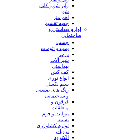
وایر شو و کابل
شو
اهم متر
جعبه تقسیم
لوازم بهداشتی و
ساختمانی
چسب
پمپ و اتومات
درب
شیر آلات
بهداشتی
کف کش
انواع توری
سیم بکسل
رنگ های صنعتی
و ساختمانی
فرقون و
متعلقات
ینولیت و فوم
تسمه
لوازم کشاورزی
نردبان
الکترود