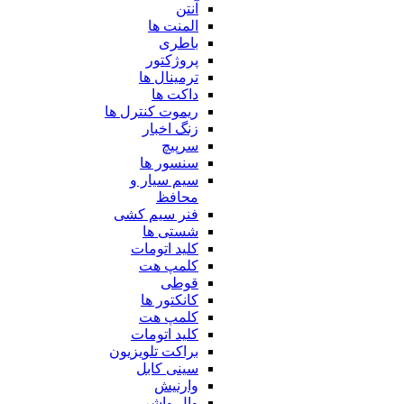
آنتن
المنت ها
باطری
پروژکتور
ترمینال ها
داکت ها
ریموت کنترل ها
زنگ اخبار
سرپیچ
سنسور ها
سیم سیار و
محافظ
فنر سیم کشی
شستی ها
کلید اتومات
کلمپ هت
قوطی
کانکتور ها
کلمپ هت
کلید اتومات
براکت تلویزیون
سینی کابل
وارنیش
وال واشر