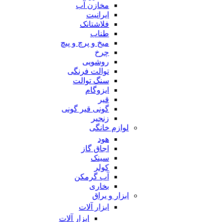
مخازن آب
ایرانیت
فلاشتانک
طناب
میخ و پرچ و پیچ
چرخ
روشویی
توالت فرنگی
سنگ توالت
ایزوگام
قیر
گونی قیر گونی
زنجیر
لوازم خانگی
هود
اجاق گاز
سینک
کولر
آب گرمکن
بخاری
ابزار و یراق
ابزار آلات
ابزار آلات