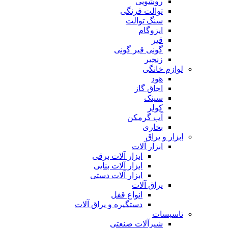
روشویی
توالت فرنگی
سنگ توالت
ایزوگام
قیر
گونی قیر گونی
زنجیر
لوازم خانگی
هود
اجاق گاز
سینک
کولر
آب گرمکن
بخاری
ابزار و یراق
ابزار آلات
ابزار آلات برقی
ابزار آلات بنایی
ابزار آلات دستی
یراق آلات
انواع قفل
دستگیره و یراق آلات
تاسیسات
شیرآلات صنعتی