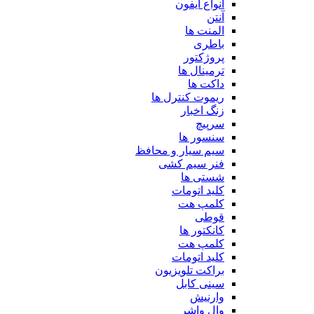
انواع آیفون
آنتن
المنت ها
باطری
پروژکتور
ترمینال ها
داکت ها
ریموت کنترل ها
زنگ اخبار
سرپیچ
سنسور ها
سیم سیار و محافظ
فنر سیم کشی
شستی ها
کلید اتومات
کلمپ هت
قوطی
کانکتور ها
کلمپ هت
کلید اتومات
براکت تلویزیون
سینی کابل
وارنیش
وال واشر