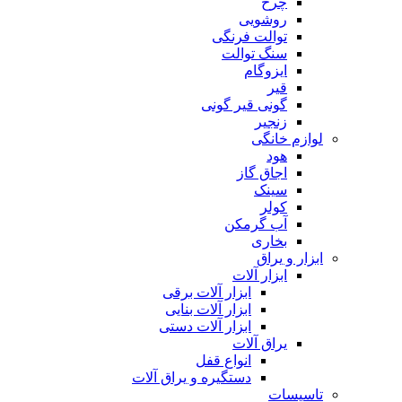
چرخ
روشویی
توالت فرنگی
سنگ توالت
ایزوگام
قیر
گونی قیر گونی
زنجیر
لوازم خانگی
هود
اجاق گاز
سینک
کولر
آب گرمکن
بخاری
ابزار و یراق
ابزار آلات
ابزار آلات برقی
ابزار آلات بنایی
ابزار آلات دستی
یراق آلات
انواع قفل
دستگیره و یراق آلات
تاسیسات