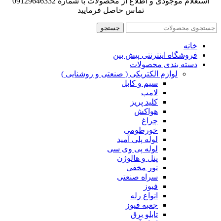
استعلام موجودی و اطلاع از محصولات با شماره 09129646332
تماس حاصل فرمایید
جستجو
خانه
فروشگاه اینترنتی پیش بین
دسته بندی محصولات
لوازم الکتریکی ( صنعتی و روشنایی )
سیم و کابل
لامپ
کلید پریز
هواکش
چراغ
خورطومی
لوله پلی آمید
لوله پی وی سی
پنل و هالوژن
نور مخفی
سراه صنعتی
فیوز
انواع رله
جعبه فیوز
تابلو برق