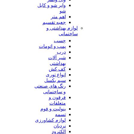
وایر شو و کابل
شو
اهم متر
جعبه تقسیم
لوازم بهداشتی و
ساختمانی
چسب
پمپ و اتومات
درب
شیر آلات
بهداشتی
کف کش
انواع توری
سیم بکسل
رنگ های صنعتی
و ساختمانی
فرقون و
متعلقات
ینولیت و فوم
تسمه
لوازم کشاورزی
نردبان
الکترود