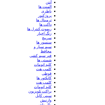
آنتن
المنت ها
باطری
پروژکتور
ترمینال ها
داکت ها
ریموت کنترل ها
زنگ اخبار
سرپیچ
سنسور ها
سیم سیار و
محافظ
فنر سیم کشی
شستی ها
کلید اتومات
کلمپ هت
قوطی
کانکتور ها
کلمپ هت
کلید اتومات
براکت تلویزیون
سینی کابل
وارنیش
وال واشر