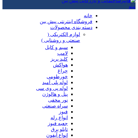
منو
خانه
فروشگاه اینترنتی پیش بین
دسته بندی محصولات
لوازم الکتریکی (
صنعتی و روشنایی )
سیم و کابل
لامپ
کلید پریز
هواکش
چراغ
خورطومی
لوله پلی آمید
لوله پی وی سی
پنل و هالوژن
نور مخفی
سراه صنعتی
فیوز
انواع رله
جعبه فیوز
تابلو برق
انواع آیفون