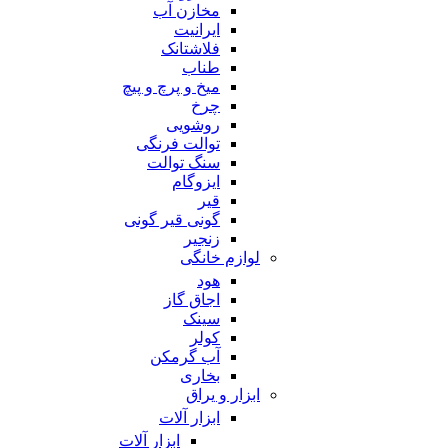
مخازن آب
ایرانیت
فلاشتانک
طناب
میخ و پرچ و پیچ
چرخ
روشویی
توالت فرنگی
سنگ توالت
ایزوگام
قیر
گونی قیر گونی
زنجیر
لوازم خانگی
هود
اجاق گاز
سینک
کولر
آب گرمکن
بخاری
ابزار و یراق
ابزار آلات
ابزار آلات