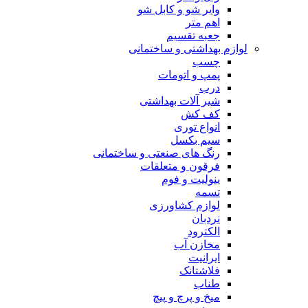
وایر شو و کابل شو
اهم متر
جعبه تقسیم
لوازم بهداشتی و ساختمانی
چسب
پمپ و اتومات
درب
شیر آلات بهداشتی
کف کش
انواع توری
سیم بکسل
رنگ های صنعتی و ساختمانی
فرقون و متعلقات
ینولیت و فوم
تسمه
لوازم کشاورزی
نردبان
الکترود
مخازن آب
ایرانیت
فلاشتانک
طناب
میخ و پرچ و پیچ