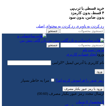
خرید قسطی با ترب‌پی
۴ قسط، بدون کارمزد
بدون ضامن، بدون سود
رد کردن به ناوبری
رد کردن به محتوای اصلی
جستجو
جستجو
ورود / ثبت نام
ورود
ایجاد حساب کاربری
نام کاربری یا آدرس ایمیل
*
الزامی
ورود
رمز عبور را فراموش کرده اید؟
مرا به خاطر بسپار
ورود با رمز عبور یکبار مصرف
ارسال مجدد رمز عبور یکبار مصرف
(00:
60
)
0
محصول
0
تومان