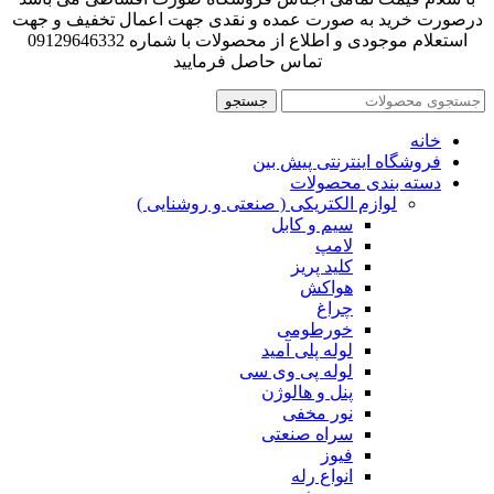
درصورت خرید به صورت عمده و نقدی جهت اعمال تخفیف و جهت
استعلام موجودی و اطلاع از محصولات با شماره 09129646332
تماس حاصل فرمایید
جستجو
خانه
فروشگاه اینترنتی پیش بین
دسته بندی محصولات
لوازم الکتریکی ( صنعتی و روشنایی )
سیم و کابل
لامپ
کلید پریز
هواکش
چراغ
خورطومی
لوله پلی آمید
لوله پی وی سی
پنل و هالوژن
نور مخفی
سراه صنعتی
فیوز
انواع رله