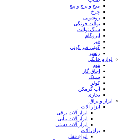
میخ و پرچ و پیچ
چرخ
روشویی
توالت فرنگی
سنگ توالت
ایزوگام
قیر
گونی قیر گونی
زنجیر
لوازم خانگی
هود
اجاق گاز
سینک
کولر
آب گرمکن
بخاری
ابزار و یراق
ابزار آلات
ابزار آلات برقی
ابزار آلات بنایی
ابزار آلات دستی
یراق آلات
انواع قفل