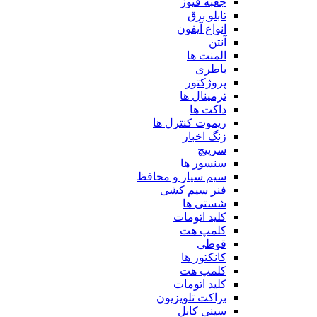
جعبه فیوز
تابلو برق
انواع آیفون
آنتن
المنت ها
باطری
پروژکتور
ترمینال ها
داکت ها
ریموت کنترل ها
زنگ اخبار
سرپیچ
سنسور ها
سیم سیار و محافظ
فنر سیم کشی
شستی ها
کلید اتومات
کلمپ هت
قوطی
کانکتور ها
کلمپ هت
کلید اتومات
براکت تلویزیون
سینی کابل