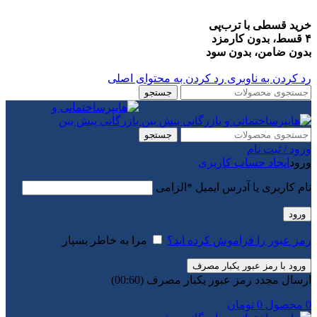
خرید قسطی با ترب‌پی
۴ قسط، بدون کارمزد
بدون ضامن، بدون سود
رد کردن به ناوبری
رد کردن به محتوای اصلی
جستجو
جستجو
ورود / ثبت نام
ورود
ایجاد حساب کاربری
نام کاربری یا آدرس ایمیل
*
الزامی
ورود
رمز عبور را فراموش کرده اید؟
مرا به خاطر بسپار
ورود با رمز عبور یکبار مصرف
ارسال مجدد رمز عبور یکبار مصرف
(00:
60
)
0
محصول
0
تومان