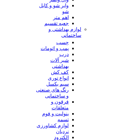
وایر شو و کابل
شو
اهم متر
جعبه تقسیم
لوازم بهداشتی و
ساختمانی
چسب
پمپ و اتومات
درب
شیر آلات
بهداشتی
کف کش
انواع توری
سیم بکسل
رنگ های صنعتی
و ساختمانی
فرقون و
متعلقات
ینولیت و فوم
تسمه
لوازم کشاورزی
نردبان
الکترود