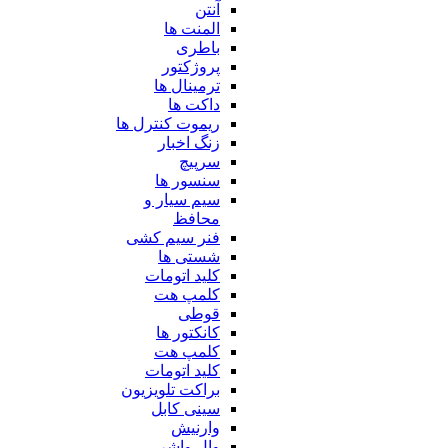
آنتن
المنت ها
باطری
پروژکتور
ترمینال ها
داکت ها
ریموت کنترل ها
زنگ اخبار
سرپیچ
سنسور ها
سیم سیار و
محافظ
فنر سیم کشی
شستی ها
کلید اتومات
کلمپ هت
قوطی
کانکتور ها
کلمپ هت
کلید اتومات
براکت تلویزیون
سینی کابل
وارنیش
وال واشر