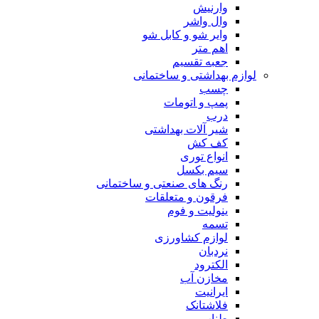
وارنیش
وال واشر
وایر شو و کابل شو
اهم متر
جعبه تقسیم
لوازم بهداشتی و ساختمانی
چسب
پمپ و اتومات
درب
شیر آلات بهداشتی
کف کش
انواع توری
سیم بکسل
رنگ های صنعتی و ساختمانی
فرقون و متعلقات
ینولیت و فوم
تسمه
لوازم کشاورزی
نردبان
الکترود
مخازن آب
ایرانیت
فلاشتانک
طناب