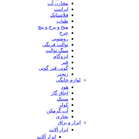
مخازن آب
ایرانیت
فلاشتانک
طناب
میخ و پرچ و پیچ
چرخ
روشویی
توالت فرنگی
سنگ توالت
ایزوگام
قیر
گونی قیر گونی
زنجیر
لوازم خانگی
هود
اجاق گاز
سینک
کولر
آب گرمکن
بخاری
ابزار و یراق
ابزار آلات
ابزار آلات