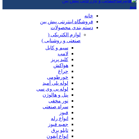
منو
خانه
فروشگاه اینترنتی پیش بین
دسته بندی محصولات
لوازم الکتریکی (
صنعتی و روشنایی )
سیم و کابل
لامپ
کلید پریز
هواکش
چراغ
خورطومی
لوله پلی آمید
لوله پی وی سی
پنل و هالوژن
نور مخفی
سراه صنعتی
فیوز
انواع رله
جعبه فیوز
تابلو برق
انواع آیفون