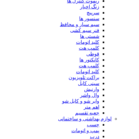
ریموت کنترل ها
زنگ اخبار
سرپیچ
سنسور ها
سیم سیار و محافظ
فنر سیم کشی
شستی ها
کلید اتومات
کلمپ هت
قوطی
کانکتور ها
کلمپ هت
کلید اتومات
براکت تلویزیون
سینی کابل
وارنیش
وال واشر
وایر شو و کابل شو
اهم متر
جعبه تقسیم
لوازم بهداشتی و ساختمانی
چسب
پمپ و اتومات
درب