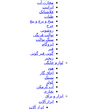
مخازن آب
ایرانیت
فلاشتانک
طناب
میخ و پرچ و پیچ
چرخ
روشویی
توالت فرنگی
سنگ توالت
ایزوگام
قیر
گونی قیر گونی
زنجیر
لوازم خانگی
هود
اجاق گاز
سینک
کولر
آب گرمکن
بخاری
ابزار و یراق
ابزار آلات
ابزار آلات