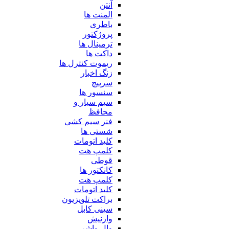
آنتن
المنت ها
باطری
پروژکتور
ترمینال ها
داکت ها
ریموت کنترل ها
زنگ اخبار
سرپیچ
سنسور ها
سیم سیار و
محافظ
فنر سیم کشی
شستی ها
کلید اتومات
کلمپ هت
قوطی
کانکتور ها
کلمپ هت
کلید اتومات
براکت تلویزیون
سینی کابل
وارنیش
وال واشر