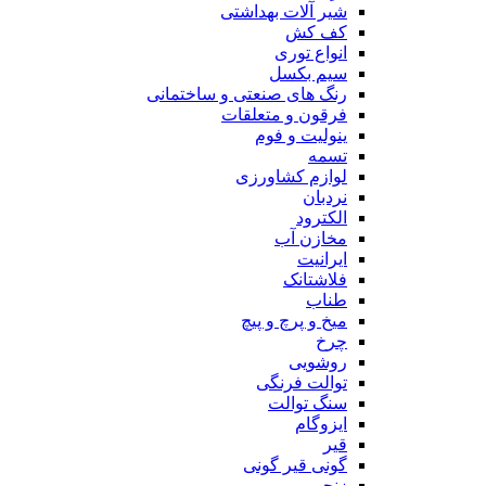
شیر آلات بهداشتی
کف کش
انواع توری
سیم بکسل
رنگ های صنعتی و ساختمانی
فرقون و متعلقات
ینولیت و فوم
تسمه
لوازم کشاورزی
نردبان
الکترود
مخازن آب
ایرانیت
فلاشتانک
طناب
میخ و پرچ و پیچ
چرخ
روشویی
توالت فرنگی
سنگ توالت
ایزوگام
قیر
گونی قیر گونی
زنجیر