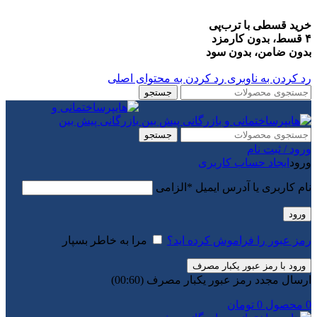
خرید قسطی با ترب‌پی
۴ قسط، بدون کارمزد
بدون ضامن، بدون سود
رد کردن به ناوبری
رد کردن به محتوای اصلی
جستجو
جستجو
ورود / ثبت نام
ورود
ایجاد حساب کاربری
نام کاربری یا آدرس ایمیل
*
الزامی
ورود
رمز عبور را فراموش کرده اید؟
مرا به خاطر بسپار
ورود با رمز عبور یکبار مصرف
ارسال مجدد رمز عبور یکبار مصرف
(00:
60
)
0
محصول
0
تومان