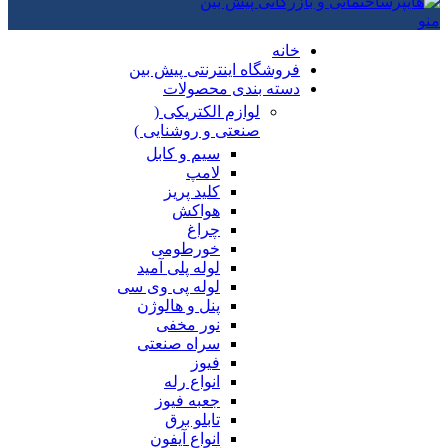
منو
خانه
فروشگاه اینترنتی پیش بین
دسته بندی محصولات
لوازم الکتریکی (
صنعتی و روشنایی )
سیم و کابل
لامپ
کلید پریز
هواکش
چراغ
خورطومی
لوله پلی آمید
لوله پی وی سی
پنل و هالوژن
نور مخفی
سراه صنعتی
فیوز
انواع رله
جعبه فیوز
تابلو برق
انواع آیفون