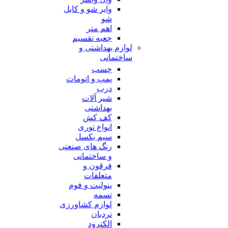
وایر شو و کابل
شو
اهم متر
جعبه تقسیم
لوازم بهداشتی و
ساختمانی
چسب
پمپ و اتومات
درب
شیر آلات
بهداشتی
کف کش
انواع توری
سیم بکسل
رنگ های صنعتی
و ساختمانی
فرقون و
متعلقات
ینولیت و فوم
تسمه
لوازم کشاورزی
نردبان
الکترود