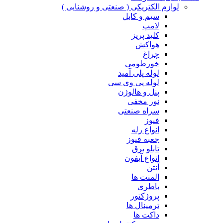
لوازم الکتریکی ( صنعتی و روشنایی )
سیم و کابل
لامپ
کلید پریز
هواکش
چراغ
خورطومی
لوله پلی آمید
لوله پی وی سی
پنل و هالوژن
نور مخفی
سراه صنعتی
فیوز
انواع رله
جعبه فیوز
تابلو برق
انواع آیفون
آنتن
المنت ها
باطری
پروژکتور
ترمینال ها
داکت ها