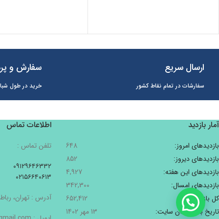
ارسال سریع
سفارش و پرد
سفارشات در تمام نقاط کشور
خرید در طول شبان
آمار بازدید
اطلاعات تماس
بازدیدهای امروز:
648
تلفن تماس :
بازدیدهای دیروز:
852
۰۹۱۲۹۶۴۶۳۳۲
بازدیدهای این هفته:
4,927
۰۲۱۵۶۶۴۰۶۱۳
بازدیدهای امسال:
342,300
آدرس : تهران، رباط 
کل بازدیدها:
652,412
تاریخ به‌روزشدن سایت:
13 مهر 1402
ایمیل : Pishbinshop@gmail.com