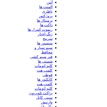
آنتن
المنت ها
باطری
پروژکتور
ترمینال ها
داکت ها
ریموت کنترل ها
زنگ اخبار
سرپیچ
سنسور ها
سیم سیار و
محافظ
فنر سیم کشی
شستی ها
کلید اتومات
کلمپ هت
قوطی
کانکتور ها
کلمپ هت
کلید اتومات
براکت تلویزیون
سینی کابل
وارنیش
وال واشر