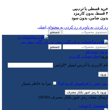
خرید قسطی با ترب‌پی
۴ قسط، بدون کارمزد
بدون ضامن، بدون سود
رد کردن به ناوبری
رد کردن به محتوای اصلی
جستجو
جستجو
ورود / ثبت نام
ورود
ایجاد حساب کاربری
نام کاربری یا آدرس ایمیل
*
الزامی
ورود
رمز عبور را فراموش کرده اید؟
مرا به خاطر بسپار
ورود با رمز عبور یکبار مصرف
ارسال مجدد رمز عبور یکبار مصرف
(00:
60
)
0
محصول
0
تومان