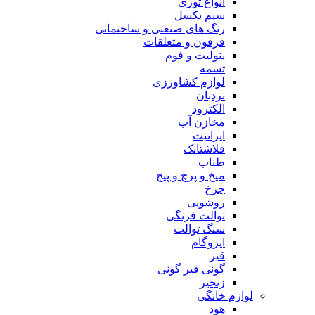
انواع توری
سیم بکسل
رنگ های صنعتی و ساختمانی
فرقون و متعلقات
ینولیت و فوم
تسمه
لوازم کشاورزی
نردبان
الکترود
مخازن آب
ایرانیت
فلاشتانک
طناب
میخ و پرچ و پیچ
چرخ
روشویی
توالت فرنگی
سنگ توالت
ایزوگام
قیر
گونی قیر گونی
زنجیر
لوازم خانگی
هود