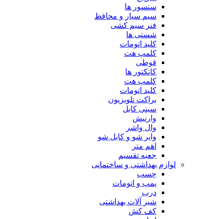
سنسور ها
سیم سیار و محافظ
فنر سیم کشی
شستی ها
کلید اتومات
کلمپ هت
قوطی
کانکتور ها
کلمپ هت
کلید اتومات
براکت تلویزیون
سینی کابل
وارنیش
وال واشر
وایر شو و کابل شو
اهم متر
جعبه تقسیم
لوازم بهداشتی و ساختمانی
چسب
پمپ و اتومات
درب
شیر آلات بهداشتی
کف کش