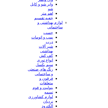
وایر شو و کابل
شو
اهم متر
جعبه تقسیم
لوازم بهداشتی و
ساختمانی
چسب
پمپ و اتومات
درب
شیر آلات
بهداشتی
کف کش
انواع توری
سیم بکسل
رنگ های صنعتی
و ساختمانی
فرقون و
متعلقات
ینولیت و فوم
تسمه
لوازم کشاورزی
نردبان
الکترود