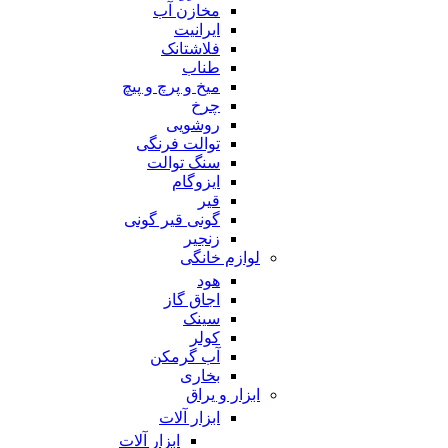
مخازن آب
ایرانیت
فلاشتانک
طناب
میخ و پرچ و پیچ
چرخ
روشویی
توالت فرنگی
سنگ توالت
ایزوگام
قیر
گونی قیر گونی
زنجیر
لوازم خانگی
هود
اجاق گاز
سینک
کولر
آب گرمکن
بخاری
ابزار و یراق
ابزار آلات
ابزار آلات