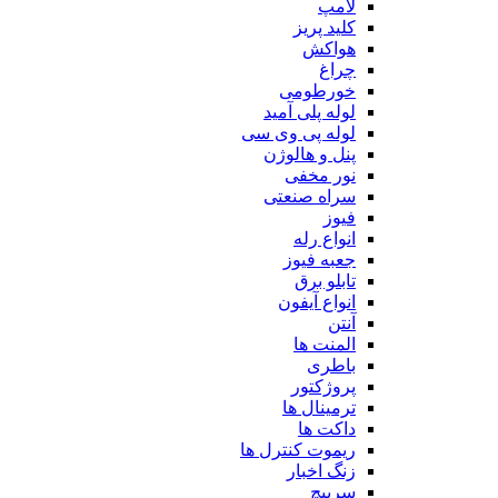
لامپ
کلید پریز
هواکش
چراغ
خورطومی
لوله پلی آمید
لوله پی وی سی
پنل و هالوژن
نور مخفی
سراه صنعتی
فیوز
انواع رله
جعبه فیوز
تابلو برق
انواع آیفون
آنتن
المنت ها
باطری
پروژکتور
ترمینال ها
داکت ها
ریموت کنترل ها
زنگ اخبار
سرپیچ