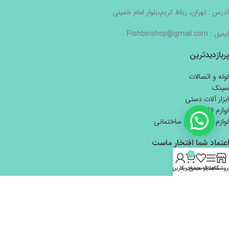
آدرس : تهران، رباط کریم،بلوار امام خمینی
ایمیل : Pishbinshop@gmail.com
پربازدیدترین
لوله و اتصالات
سینک
ابزار آلات دستی
لوازم الکتریکی
لوازم بهداشتی و ساختمانی
اعتماد شما افتخار ماست
0
روشگاه
سایدبار
علاقه مندی
سبد خرید
حساب کاربری من
تمام حقوق برای هایپر ساختمانی و بازرگانی پیش بین محفوظ است.