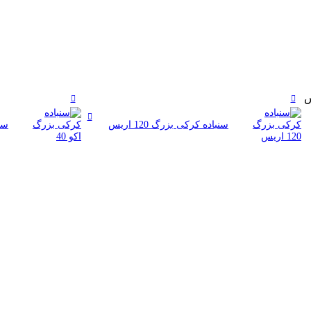
سنباده کرکی بزرگ 120 اریس
سنب