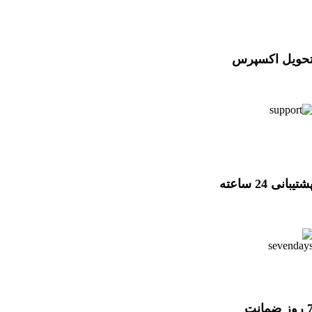
حویل اکسپرس
حویل اکسپرس
شتیبانی 24 ساعته
شتیبانی 24 ساعته
وز ضمانت