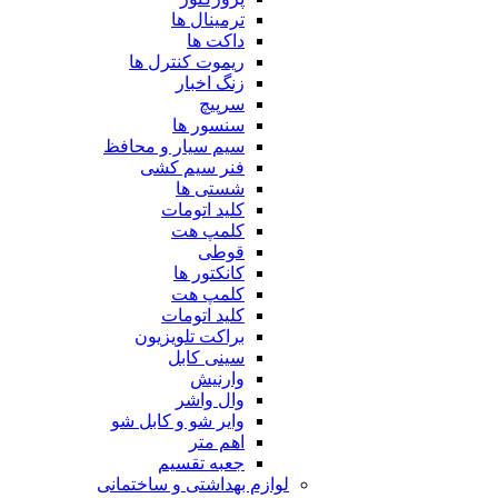
ترمینال ها
داکت ها
ریموت کنترل ها
زنگ اخبار
سرپیچ
سنسور ها
سیم سیار و محافظ
فنر سیم کشی
شستی ها
کلید اتومات
کلمپ هت
قوطی
کانکتور ها
کلمپ هت
کلید اتومات
براکت تلویزیون
سینی کابل
وارنیش
وال واشر
وایر شو و کابل شو
اهم متر
جعبه تقسیم
لوازم بهداشتی و ساختمانی