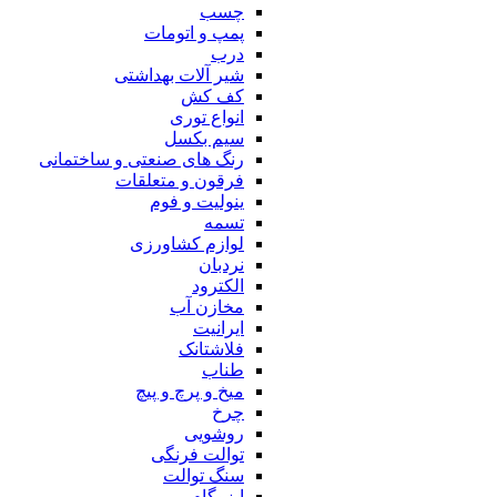
چسب
پمپ و اتومات
درب
شیر آلات بهداشتی
کف کش
انواع توری
سیم بکسل
رنگ های صنعتی و ساختمانی
فرقون و متعلقات
ینولیت و فوم
تسمه
لوازم کشاورزی
نردبان
الکترود
مخازن آب
ایرانیت
فلاشتانک
طناب
میخ و پرچ و پیچ
چرخ
روشویی
توالت فرنگی
سنگ توالت
ایزوگام