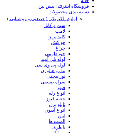
خانه
فروشگاه اینترنتی پیش بین
دسته بندی محصولات
لوازم الکتریکی ( صنعتی و روشنایی )
سیم و کابل
لامپ
کلید پریز
هواکش
چراغ
خورطومی
لوله پلی آمید
لوله پی وی سی
پنل و هالوژن
نور مخفی
سراه صنعتی
فیوز
انواع رله
جعبه فیوز
تابلو برق
انواع آیفون
آنتن
المنت ها
باطری
پروژکتور