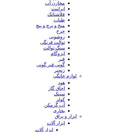
مخازن آب
ایرانیت
فلاشتانک
طناب
میخ و پرچ و پیچ
چرخ
روشویی
توالت فرنگی
سنگ توالت
ایزوگام
قیر
گونی قیر گونی
زنجیر
لوازم خانگی
هود
اجاق گاز
سینک
کولر
آب گرمکن
بخاری
ابزار و یراق
ابزار آلات
ابزار آلات