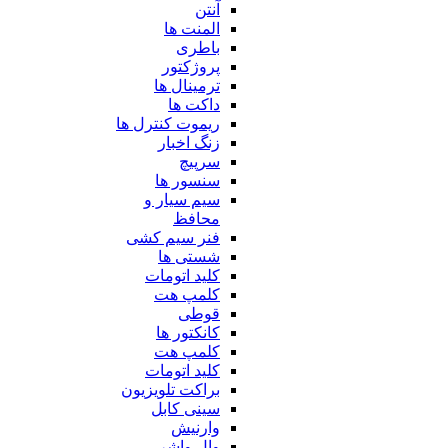
آنتن
المنت ها
باطری
پروژکتور
ترمینال ها
داکت ها
ریموت کنترل ها
زنگ اخبار
سرپیچ
سنسور ها
سیم سیار و
محافظ
فنر سیم کشی
شستی ها
کلید اتومات
کلمپ هت
قوطی
کانکتور ها
کلمپ هت
کلید اتومات
براکت تلویزیون
سینی کابل
وارنیش
وال واشر