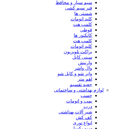
سیم سیار و محافظ
فنر سیم کشی
شستی ها
کلید اتومات
کلمپ هت
قوطی
کانکتور ها
کلمپ هت
کلید اتومات
براکت تلویزیون
سینی کابل
وارنیش
وال واشر
وایر شو و کابل شو
اهم متر
جعبه تقسیم
لوازم بهداشتی و ساختمانی
چسب
پمپ و اتومات
درب
شیر آلات بهداشتی
کف کش
انواع توری
سیم بکسل