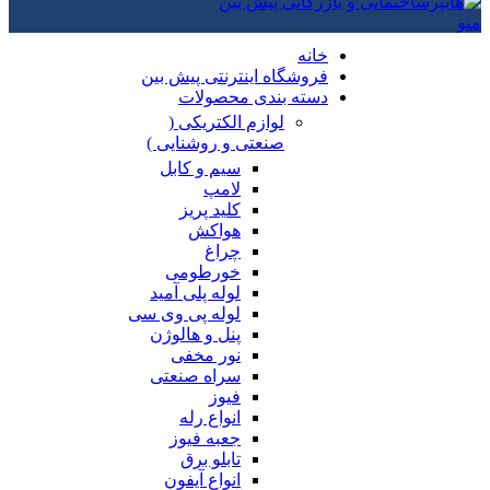
منو
خانه
فروشگاه اینترنتی پیش بین
دسته بندی محصولات
لوازم الکتریکی (
صنعتی و روشنایی )
سیم و کابل
لامپ
کلید پریز
هواکش
چراغ
خورطومی
لوله پلی آمید
لوله پی وی سی
پنل و هالوژن
نور مخفی
سراه صنعتی
فیوز
انواع رله
جعبه فیوز
تابلو برق
انواع آیفون