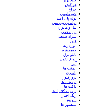
کلید پریز
هواکش
چراغ
خورطومی
لوله پلی آمید
لوله پی وی سی
پنل و هالوژن
نور مخفی
سراه صنعتی
فیوز
انواع رله
جعبه فیوز
تابلو برق
انواع آیفون
آنتن
المنت ها
باطری
پروژکتور
ترمینال ها
داکت ها
ریموت کنترل ها
زنگ اخبار
سرپیچ
سنسور ها