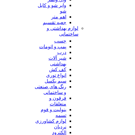
وایر شو و کابل
شو
اهم متر
جعبه تقسیم
لوازم بهداشتی و
ساختمانی
چسب
پمپ و اتومات
درب
شیر آلات
بهداشتی
کف کش
انواع توری
سیم بکسل
رنگ های صنعتی
و ساختمانی
فرقون و
متعلقات
ینولیت و فوم
تسمه
لوازم کشاورزی
نردبان
الکترود