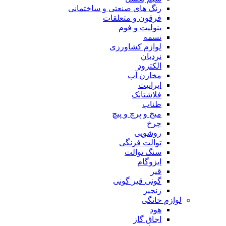
رنگ های صنعتی و ساختمانی
فرقون و متعلقات
ینولیت و فوم
تسمه
لوازم کشاورزی
نردبان
الکترود
مخازن آب
ایرانیت
فلاشتانک
طناب
میخ و پرچ و پیچ
چرخ
روشویی
توالت فرنگی
سنگ توالت
ایزوگام
قیر
گونی قیر گونی
زنجیر
لوازم خانگی
هود
اجاق گاز