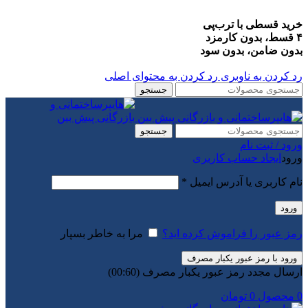
خرید قسطی با ترب‌پی
۴ قسط، بدون کارمزد
بدون ضامن، بدون سود
رد کردن به ناوبری
رد کردن به محتوای اصلی
جستجو
جستجو
ورود / ثبت نام
ورود
ایجاد حساب کاربری
الزامی
نام کاربری یا آدرس ایمیل
*
ورود
رمز عبور را فراموش کرده اید؟
مرا به خاطر بسپار
ورود با رمز عبور یکبار مصرف
ارسال مجدد رمز عبور یکبار مصرف
(00:
60
)
0
محصول
0
تومان