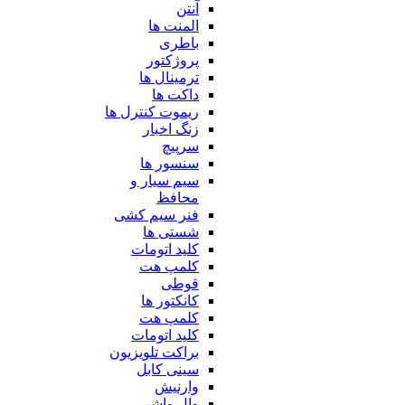
آنتن
المنت ها
باطری
پروژکتور
ترمینال ها
داکت ها
ریموت کنترل ها
زنگ اخبار
سرپیچ
سنسور ها
سیم سیار و
محافظ
فنر سیم کشی
شستی ها
کلید اتومات
کلمپ هت
قوطی
کانکتور ها
کلمپ هت
کلید اتومات
براکت تلویزیون
سینی کابل
وارنیش
وال واشر