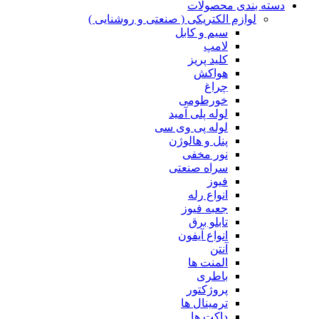
دسته بندی محصولات
لوازم الکتریکی ( صنعتی و روشنایی )
سیم و کابل
لامپ
کلید پریز
هواکش
چراغ
خورطومی
لوله پلی آمید
لوله پی وی سی
پنل و هالوژن
نور مخفی
سراه صنعتی
فیوز
انواع رله
جعبه فیوز
تابلو برق
انواع آیفون
آنتن
المنت ها
باطری
پروژکتور
ترمینال ها
داکت ها