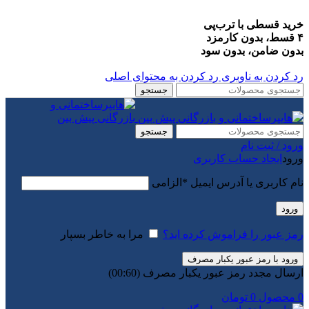
خرید قسطی با ترب‌پی
۴ قسط، بدون کارمزد
بدون ضامن، بدون سود
رد کردن به ناوبری
رد کردن به محتوای اصلی
جستجو
جستجو
ورود / ثبت نام
ورود
ایجاد حساب کاربری
نام کاربری یا آدرس ایمیل
*
الزامی
ورود
رمز عبور را فراموش کرده اید؟
مرا به خاطر بسپار
ورود با رمز عبور یکبار مصرف
ارسال مجدد رمز عبور یکبار مصرف
(00:
60
)
0
محصول
0
تومان