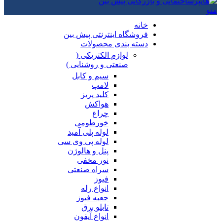
منو
خانه
فروشگاه اینترنتی پیش بین
دسته بندی محصولات
لوازم الکتریکی (
صنعتی و روشنایی )
سیم و کابل
لامپ
کلید پریز
هواکش
چراغ
خورطومی
لوله پلی آمید
لوله پی وی سی
پنل و هالوژن
نور مخفی
سراه صنعتی
فیوز
انواع رله
جعبه فیوز
تابلو برق
انواع آیفون