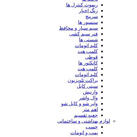
ریموت کنترل ها
زنگ اخبار
سرپیچ
سنسور ها
سیم سیار و محافظ
فنر سیم کشی
شستی ها
کلید اتومات
کلمپ هت
قوطی
کانکتور ها
کلمپ هت
کلید اتومات
براکت تلویزیون
سینی کابل
وارنیش
وال واشر
وایر شو و کابل شو
اهم متر
جعبه تقسیم
لوازم بهداشتی و ساختمانی
چسب
پمپ و اتومات