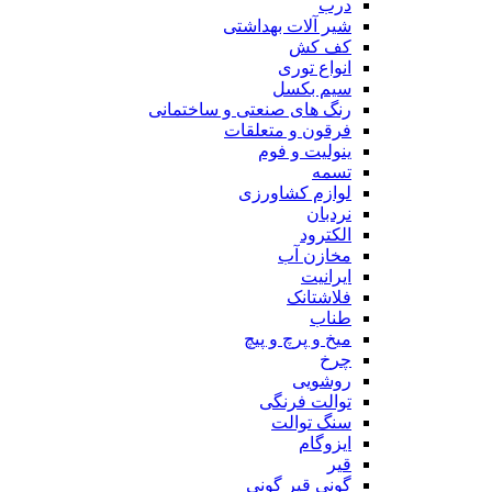
درب
شیر آلات بهداشتی
کف کش
انواع توری
سیم بکسل
رنگ های صنعتی و ساختمانی
فرقون و متعلقات
ینولیت و فوم
تسمه
لوازم کشاورزی
نردبان
الکترود
مخازن آب
ایرانیت
فلاشتانک
طناب
میخ و پرچ و پیچ
چرخ
روشویی
توالت فرنگی
سنگ توالت
ایزوگام
قیر
گونی قیر گونی