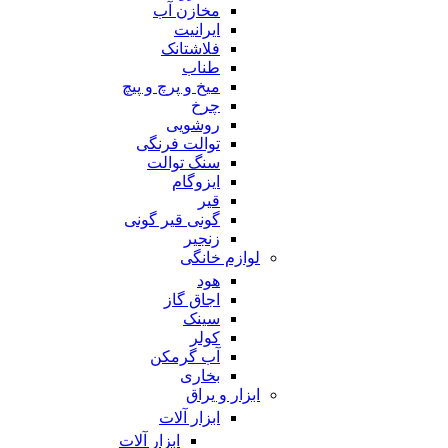
مخازن آب
ایرانیت
فلاشتانک
طناب
میخ و پرچ و پیچ
چرخ
روشویی
توالت فرنگی
سنگ توالت
ایزوگام
قیر
گونی قیر گونی
زنجیر
لوازم خانگی
هود
اجاق گاز
سینک
کولر
آب گرمکن
بخاری
ابزار و یراق
ابزار آلات
ابزار آلات