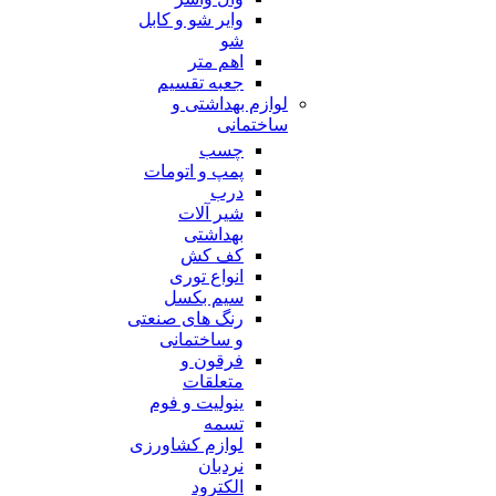
وایر شو و کابل
شو
اهم متر
جعبه تقسیم
لوازم بهداشتی و
ساختمانی
چسب
پمپ و اتومات
درب
شیر آلات
بهداشتی
کف کش
انواع توری
سیم بکسل
رنگ های صنعتی
و ساختمانی
فرقون و
متعلقات
ینولیت و فوم
تسمه
لوازم کشاورزی
نردبان
الکترود