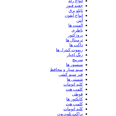
انواع رله
جعبه فیوز
تابلو برق
انواع آیفون
آنتن
المنت ها
باطری
پروژکتور
ترمینال ها
داکت ها
ریموت کنترل ها
زنگ اخبار
سرپیچ
سنسور ها
سیم سیار و محافظ
فنر سیم کشی
شستی ها
کلید اتومات
کلمپ هت
قوطی
کانکتور ها
کلمپ هت
کلید اتومات
براکت تلویزیون