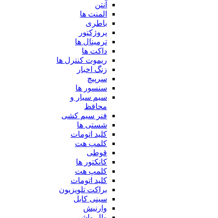
آنتن
المنت ها
باطری
پروژکتور
ترمینال ها
داکت ها
ریموت کنترل ها
زنگ اخبار
سرپیچ
سنسور ها
سیم سیار و
محافظ
فنر سیم کشی
شستی ها
کلید اتومات
کلمپ هت
قوطی
کانکتور ها
کلمپ هت
کلید اتومات
براکت تلویزیون
سینی کابل
وارنیش
وال واشر