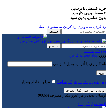
خرید قسطی با ترب‌پی
۴ قسط، بدون کارمزد
بدون ضامن، بدون سود
رد کردن به ناوبری
رد کردن به محتوای اصلی
جستجو
جستجو
ورود / ثبت نام
ورود
ایجاد حساب کاربری
نام کاربری یا آدرس ایمیل
*
الزامی
ورود
رمز عبور را فراموش کرده اید؟
مرا به خاطر بسپار
ورود با رمز عبور یکبار مصرف
ارسال مجدد رمز عبور یکبار مصرف
(00:
60
)
0
محصول
0
تومان