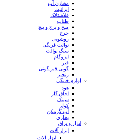
مخازن آب
ایرانیت
فلاشتانک
طناب
میخ و پرچ و پیچ
چرخ
روشویی
توالت فرنگی
سنگ توالت
ایزوگام
قیر
گونی قیر گونی
زنجیر
لوازم خانگی
هود
اجاق گاز
سینک
کولر
آب گرمکن
بخاری
ابزار و یراق
ابزار آلات
ابزار آلات