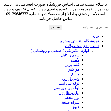
با سلام قیمت تمامی اجناس فروشگاه صورت اقساطی می باشد
درصورت خرید به صورت عمده و نقدی جهت اعمال تخفیف و جهت
استعلام موجودی و اطلاع از محصولات با شماره 09129646332
تماس حاصل فرمایید
جستجو
خانه
فروشگاه اینترنتی پیش بین
دسته بندی محصولات
لوازم الکتریکی ( صنعتی و روشنایی )
سیم و کابل
لامپ
کلید پریز
هواکش
چراغ
خورطومی
لوله پلی آمید
لوله پی وی سی
پنل و هالوژن
نور مخفی
سراه صنعتی
فیوز