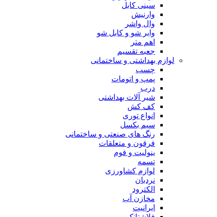
سینی کابل
وارنیش
وال واشر
وایر شو و کابل شو
اهم متر
جعبه تقسیم
لوازم بهداشتی و ساختمانی
چسب
پمپ و اتومات
درب
شیر آلات بهداشتی
کف کش
انواع توری
سیم بکسل
رنگ های صنعتی و ساختمانی
فرقون و متعلقات
ینولیت و فوم
تسمه
لوازم کشاورزی
نردبان
الکترود
مخازن آب
ایرانیت
فلاشتانک