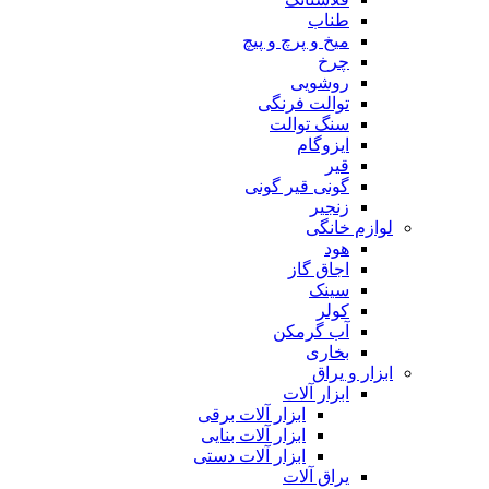
طناب
میخ و پرچ و پیچ
چرخ
روشویی
توالت فرنگی
سنگ توالت
ایزوگام
قیر
گونی قیر گونی
زنجیر
لوازم خانگی
هود
اجاق گاز
سینک
کولر
آب گرمکن
بخاری
ابزار و یراق
ابزار آلات
ابزار آلات برقی
ابزار آلات بنایی
ابزار آلات دستی
یراق آلات