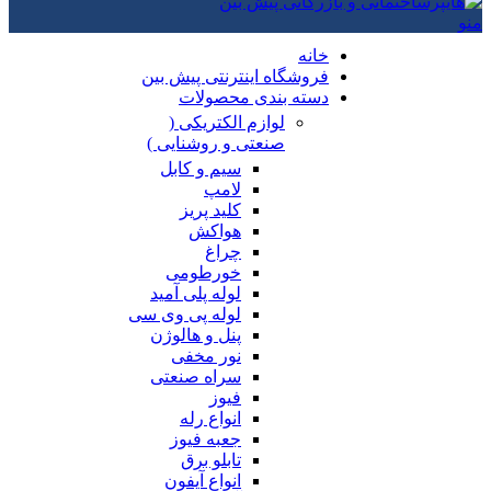
منو
خانه
فروشگاه اینترنتی پیش بین
دسته بندی محصولات
لوازم الکتریکی (
صنعتی و روشنایی )
سیم و کابل
لامپ
کلید پریز
هواکش
چراغ
خورطومی
لوله پلی آمید
لوله پی وی سی
پنل و هالوژن
نور مخفی
سراه صنعتی
فیوز
انواع رله
جعبه فیوز
تابلو برق
انواع آیفون