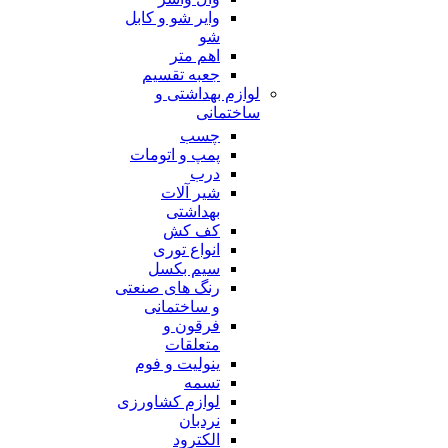
وایر شو و کابل
شو
اهم متر
جعبه تقسیم
لوازم بهداشتی و
ساختمانی
چسب
پمپ و اتومات
درب
شیر آلات
بهداشتی
کف کش
انواع توری
سیم بکسل
رنگ های صنعتی
و ساختمانی
فرقون و
متعلقات
ینولیت و فوم
تسمه
لوازم کشاورزی
نردبان
الکترود