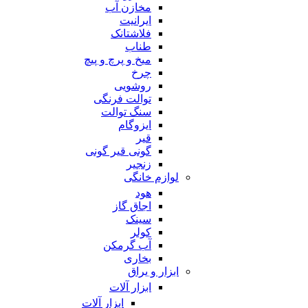
مخازن آب
ایرانیت
فلاشتانک
طناب
میخ و پرچ و پیچ
چرخ
روشویی
توالت فرنگی
سنگ توالت
ایزوگام
قیر
گونی قیر گونی
زنجیر
لوازم خانگی
هود
اجاق گاز
سینک
کولر
آب گرمکن
بخاری
ابزار و یراق
ابزار آلات
ابزار آلات