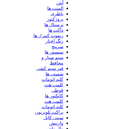
آنتن
المنت ها
باطری
پروژکتور
ترمینال ها
داکت ها
ریموت کنترل ها
زنگ اخبار
سرپیچ
سنسور ها
سیم سیار و
محافظ
فنر سیم کشی
شستی ها
کلید اتومات
کلمپ هت
قوطی
کانکتور ها
کلمپ هت
کلید اتومات
براکت تلویزیون
سینی کابل
وارنیش
وال واشر