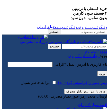
خرید قسطی با ترب‌پی
۴ قسط، بدون کارمزد
بدون ضامن، بدون سود
رد کردن به ناوبری
رد کردن به محتوای اصلی
جستجو
جستجو
ورود / ثبت نام
ورود
ایجاد حساب کاربری
نام کاربری یا آدرس ایمیل
*
الزامی
ورود
رمز عبور را فراموش کرده اید؟
مرا به خاطر بسپار
ورود با رمز عبور یکبار مصرف
ارسال مجدد رمز عبور یکبار مصرف
(00:
60
)
0
محصول
0
تومان