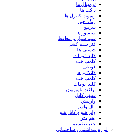
ترمینال ها
داکت ها
ریموت کنترل ها
زنگ اخبار
سرپیچ
سنسور ها
سیم سیار و محافظ
فنر سیم کشی
شستی ها
کلید اتومات
کلمپ هت
قوطی
کانکتور ها
کلمپ هت
کلید اتومات
براکت تلویزیون
سینی کابل
وارنیش
وال واشر
وایر شو و کابل شو
اهم متر
جعبه تقسیم
لوازم بهداشتی و ساختمانی