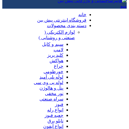
منو
خانه
فروشگاه اینترنتی پیش بین
دسته بندی محصولات
لوازم الکتریکی (
صنعتی و روشنایی )
سیم و کابل
لامپ
کلید پریز
هواکش
چراغ
خورطومی
لوله پلی آمید
لوله پی وی سی
پنل و هالوژن
نور مخفی
سراه صنعتی
فیوز
انواع رله
جعبه فیوز
تابلو برق
انواع آیفون