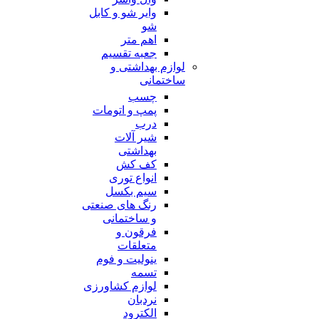
وایر شو و کابل
شو
اهم متر
جعبه تقسیم
لوازم بهداشتی و
ساختمانی
چسب
پمپ و اتومات
درب
شیر آلات
بهداشتی
کف کش
انواع توری
سیم بکسل
رنگ های صنعتی
و ساختمانی
فرقون و
متعلقات
ینولیت و فوم
تسمه
لوازم کشاورزی
نردبان
الکترود