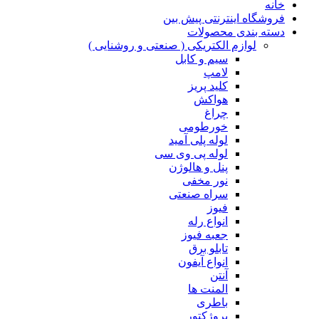
خانه
فروشگاه اینترنتی پیش بین
دسته بندی محصولات
لوازم الکتریکی ( صنعتی و روشنایی )
سیم و کابل
لامپ
کلید پریز
هواکش
چراغ
خورطومی
لوله پلی آمید
لوله پی وی سی
پنل و هالوژن
نور مخفی
سراه صنعتی
فیوز
انواع رله
جعبه فیوز
تابلو برق
انواع آیفون
آنتن
المنت ها
باطری
پروژکتور