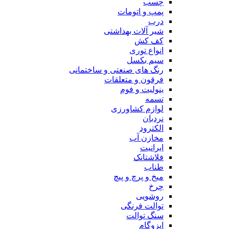
چسب
پمپ و اتومات
درب
شیر آلات بهداشتی
کف کش
انواع توری
سیم بکسل
رنگ های صنعتی و ساختمانی
فرقون و متعلقات
ینولیت و فوم
تسمه
لوازم کشاورزی
نردبان
الکترود
مخازن آب
ایرانیت
فلاشتانک
طناب
میخ و پرچ و پیچ
چرخ
روشویی
توالت فرنگی
سنگ توالت
ایزوگام