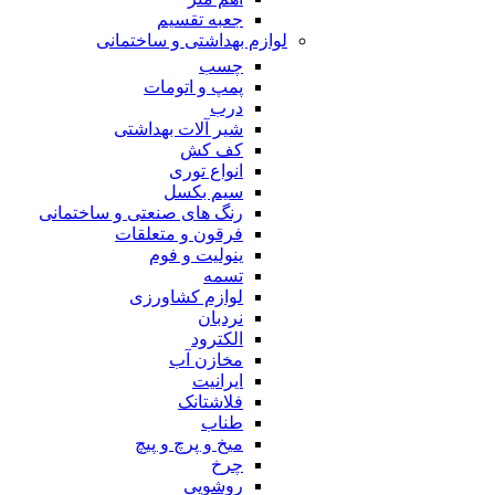
جعبه تقسیم
لوازم بهداشتی و ساختمانی
چسب
پمپ و اتومات
درب
شیر آلات بهداشتی
کف کش
انواع توری
سیم بکسل
رنگ های صنعتی و ساختمانی
فرقون و متعلقات
ینولیت و فوم
تسمه
لوازم کشاورزی
نردبان
الکترود
مخازن آب
ایرانیت
فلاشتانک
طناب
میخ و پرچ و پیچ
چرخ
روشویی