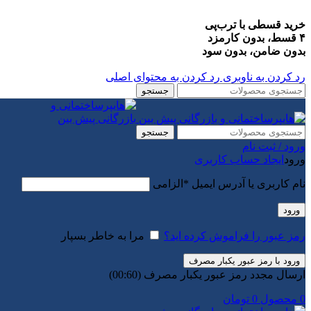
خرید قسطی با ترب‌پی
۴ قسط، بدون کارمزد
بدون ضامن، بدون سود
رد کردن به ناوبری
رد کردن به محتوای اصلی
جستجو
جستجو
ورود / ثبت نام
ورود
ایجاد حساب کاربری
نام کاربری یا آدرس ایمیل
*
الزامی
ورود
رمز عبور را فراموش کرده اید؟
مرا به خاطر بسپار
ورود با رمز عبور یکبار مصرف
ارسال مجدد رمز عبور یکبار مصرف
(00:
60
)
0
محصول
0
تومان