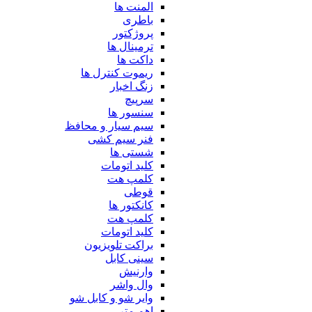
المنت ها
باطری
پروژکتور
ترمینال ها
داکت ها
ریموت کنترل ها
زنگ اخبار
سرپیچ
سنسور ها
سیم سیار و محافظ
فنر سیم کشی
شستی ها
کلید اتومات
کلمپ هت
قوطی
کانکتور ها
کلمپ هت
کلید اتومات
براکت تلویزیون
سینی کابل
وارنیش
وال واشر
وایر شو و کابل شو
اهم متر