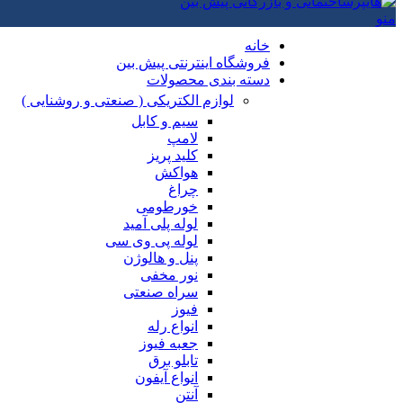
منو
خانه
فروشگاه اینترنتی پیش بین
دسته بندی محصولات
لوازم الکتریکی ( صنعتی و روشنایی )
سیم و کابل
لامپ
کلید پریز
هواکش
چراغ
خورطومی
لوله پلی آمید
لوله پی وی سی
پنل و هالوژن
نور مخفی
سراه صنعتی
فیوز
انواع رله
جعبه فیوز
تابلو برق
انواع آیفون
آنتن