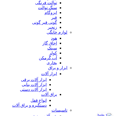
توالت فرنگی
سنگ توالت
ایزوگام
قیر
گونی قیر گونی
زنجیر
لوازم خانگی
هود
اجاق گاز
سینک
کولر
آب گرمکن
بخاری
ابزار و یراق
ابزار آلات
ابزار آلات برقی
ابزار آلات بنایی
ابزار آلات دستی
یراق آلات
انواع قفل
دستگیره و یراق آلات
تاسیسات