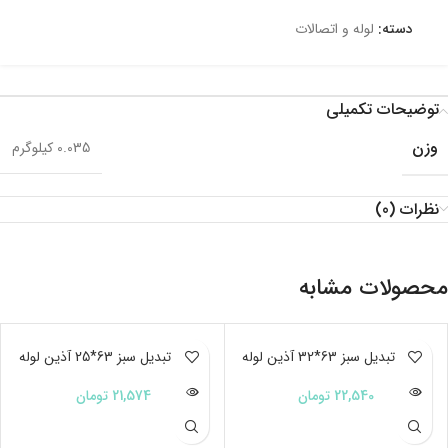
دسته:
لوله و اتصالات
توضیحات تکمیلی
وزن
0.035 کیلوگرم
نظرات (0)
محصولات مشابه
ناموجود
بوشن تبدیل سبز 63*32 آذین لوله
ناموجود
بوشن تبدیل سبز 63*25 آذین لوله
22,540
تومان
21,574
تومان