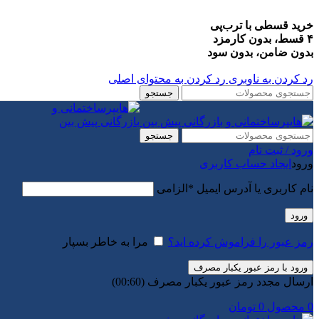
خرید قسطی با ترب‌پی
۴ قسط، بدون کارمزد
بدون ضامن، بدون سود
رد کردن به ناوبری
رد کردن به محتوای اصلی
جستجو
جستجو
ورود / ثبت نام
ورود
ایجاد حساب کاربری
نام کاربری یا آدرس ایمیل
*
الزامی
ورود
رمز عبور را فراموش کرده اید؟
مرا به خاطر بسپار
ورود با رمز عبور یکبار مصرف
ارسال مجدد رمز عبور یکبار مصرف
(00:
60
)
0
محصول
0
تومان