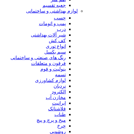
جعبه تقسیم
لوازم بهداشتی و ساختمانی
چسب
پمپ و اتومات
درب
شیر آلات بهداشتی
کف کش
انواع توری
سیم بکسل
رنگ های صنعتی و ساختمانی
فرقون و متعلقات
ینولیت و فوم
تسمه
لوازم کشاورزی
نردبان
الکترود
مخازن آب
ایرانیت
فلاشتانک
طناب
میخ و پرچ و پیچ
چرخ
روشویی