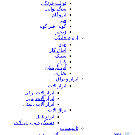
توالت فرنگی
سنگ توالت
ایزوگام
قیر
گونی قیر گونی
زنجیر
لوازم خانگی
هود
اجاق گاز
سینک
کولر
آب گرمکن
بخاری
ابزار و یراق
ابزار آلات
ابزار آلات برقی
ابزار آلات بنایی
ابزار آلات دستی
یراق آلات
انواع قفل
دستگیره و یراق آلات
تاسیسات