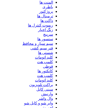
المنت ها
باطری
پروژکتور
ترمینال ها
داکت ها
ریموت کنترل ها
زنگ اخبار
سرپیچ
سنسور ها
سیم سیار و محافظ
فنر سیم کشی
شستی ها
کلید اتومات
کلمپ هت
قوطی
کانکتور ها
کلمپ هت
کلید اتومات
براکت تلویزیون
سینی کابل
وارنیش
وال واشر
وایر شو و کابل شو
اهم متر