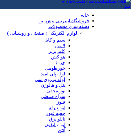
منو
خانه
فروشگاه اینترنتی پیش بین
دسته بندی محصولات
لوازم الکتریکی ( صنعتی و روشنایی )
سیم و کابل
لامپ
کلید پریز
هواکش
چراغ
خورطومی
لوله پلی آمید
لوله پی وی سی
پنل و هالوژن
نور مخفی
سراه صنعتی
فیوز
انواع رله
جعبه فیوز
تابلو برق
انواع آیفون
آنتن