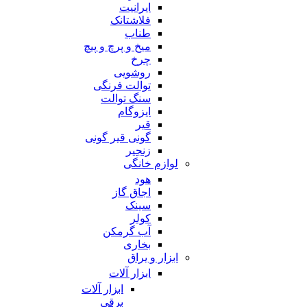
ایرانیت
فلاشتانک
طناب
میخ و پرچ و پیچ
چرخ
روشویی
توالت فرنگی
سنگ توالت
ایزوگام
قیر
گونی قیر گونی
زنجیر
لوازم خانگی
هود
اجاق گاز
سینک
کولر
آب گرمکن
بخاری
ابزار و یراق
ابزار آلات
ابزار آلات
برقی