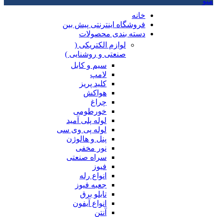
منو
خانه
فروشگاه اینترنتی پیش بین
دسته بندی محصولات
لوازم الکتریکی (
صنعتی و روشنایی )
سیم و کابل
لامپ
کلید پریز
هواکش
چراغ
خورطومی
لوله پلی آمید
لوله پی وی سی
پنل و هالوژن
نور مخفی
سراه صنعتی
فیوز
انواع رله
جعبه فیوز
تابلو برق
انواع آیفون
آنتن