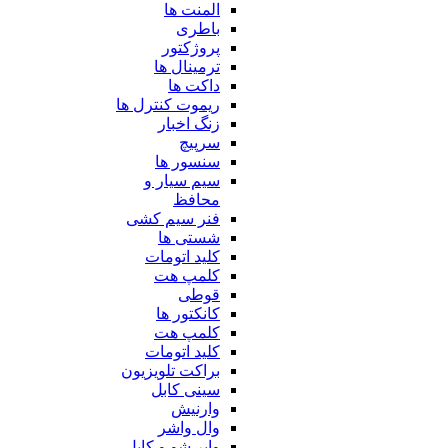
المنت ها
باطری
پروژکتور
ترمینال ها
داکت ها
ریموت کنترل ها
زنگ اخبار
سرپیچ
سنسور ها
سیم سیار و
محافظ
فنر سیم کشی
شستی ها
کلید اتومات
کلمپ هت
قوطی
کانکتور ها
کلمپ هت
کلید اتومات
براکت تلویزیون
سینی کابل
وارنیش
وال واشر
وایر شو و کابل