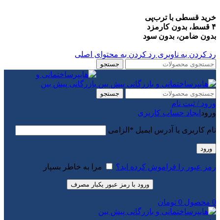
خرید قسطی با ترب‌پی
۴ قسط، بدون کارمزد
بدون ضامن، بدون سود
رد کردن به ناوبری
رد کردن به محتوای اصلی
جستجو
جستجو
ورود / ثبت نام
ورود
ایجاد حساب کاربری
نام کاربری یا آدرس ایمیل
*
الزامی
ورود
رمز عبور را فراموش کرده اید؟
مرا به خاطر بسپار
ورود با رمز عبور یکبار مصرف
0
محصول
0
تومان