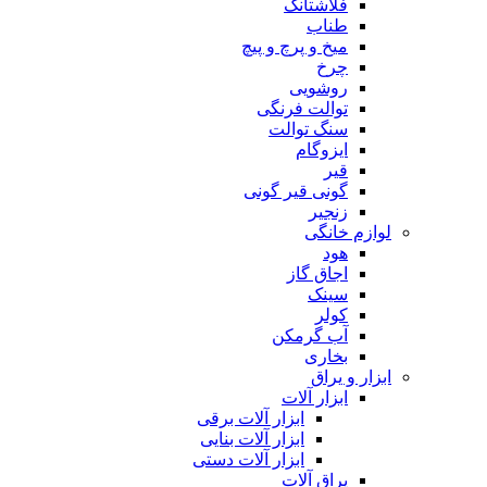
فلاشتانک
طناب
میخ و پرچ و پیچ
چرخ
روشویی
توالت فرنگی
سنگ توالت
ایزوگام
قیر
گونی قیر گونی
زنجیر
لوازم خانگی
هود
اجاق گاز
سینک
کولر
آب گرمکن
بخاری
ابزار و یراق
ابزار آلات
ابزار آلات برقی
ابزار آلات بنایی
ابزار آلات دستی
یراق آلات