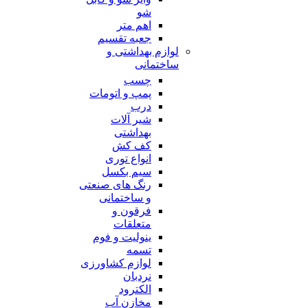
شو
اهم متر
جعبه تقسیم
لوازم بهداشتی و
ساختمانی
چسب
پمپ و اتومات
درب
شیر آلات
بهداشتی
کف کش
انواع توری
سیم بکسل
رنگ های صنعتی
و ساختمانی
فرقون و
متعلقات
ینولیت و فوم
تسمه
لوازم کشاورزی
نردبان
الکترود
مخازن آب