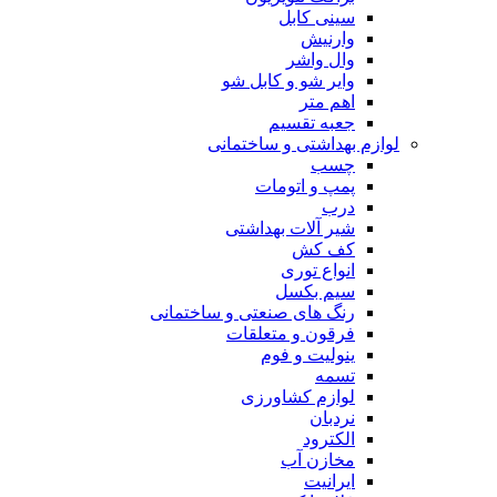
سینی کابل
وارنیش
وال واشر
وایر شو و کابل شو
اهم متر
جعبه تقسیم
لوازم بهداشتی و ساختمانی
چسب
پمپ و اتومات
درب
شیر آلات بهداشتی
کف کش
انواع توری
سیم بکسل
رنگ های صنعتی و ساختمانی
فرقون و متعلقات
ینولیت و فوم
تسمه
لوازم کشاورزی
نردبان
الکترود
مخازن آب
ایرانیت