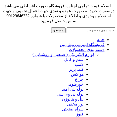
با سلام قیمت تمامی اجناس فروشگاه صورت اقساطی می باشد
درصورت خرید به صورت عمده و نقدی جهت اعمال تخفیف و جهت
استعلام موجودی و اطلاع از محصولات با شماره 09129646332
تماس حاصل فرمایید
جستجو
خانه
فروشگاه اینترنتی پیش بین
دسته بندی محصولات
لوازم الکتریکی ( صنعتی و روشنایی )
سیم و کابل
لامپ
کلید پریز
هواکش
چراغ
خورطومی
لوله پلی آمید
لوله پی وی سی
پنل و هالوژن
نور مخفی
سراه صنعتی
فیوز