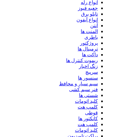
انواع رله
جعبه فیوز
تابلو برق
انواع آیفون
آنتن
المنت ها
باطری
پروژکتور
ترمینال ها
داکت ها
ریموت کنترل ها
زنگ اخبار
سرپیچ
سنسور ها
سیم سیار و محافظ
فنر سیم کشی
شستی ها
کلید اتومات
کلمپ هت
قوطی
کانکتور ها
کلمپ هت
کلید اتومات
براکت تلویزیون