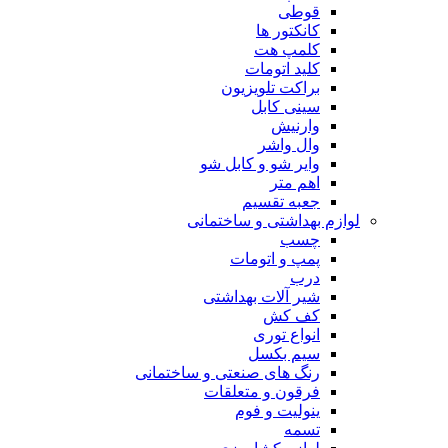
قوطی
کانکتور ها
کلمپ هت
کلید اتومات
براکت تلویزیون
سینی کابل
وارنیش
وال واشر
وایر شو و کابل شو
اهم متر
جعبه تقسیم
لوازم بهداشتی و ساختمانی
چسب
پمپ و اتومات
درب
شیر آلات بهداشتی
کف کش
انواع توری
سیم بکسل
رنگ های صنعتی و ساختمانی
فرقون و متعلقات
ینولیت و فوم
تسمه