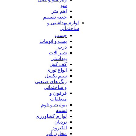
شو
اهم متر
جعبه تقسیم
لوازم بهداشتی و
ساختمانی
چسب
پمپ و اتومات
درب
شیر آلات
بهداشتی
کف کش
انواع توری
سیم بکسل
رنگ های صنعتی
و ساختمانی
فرقون و
متعلقات
ینولیت و فوم
تسمه
لوازم کشاورزی
نردبان
الکترود
مخازن آب