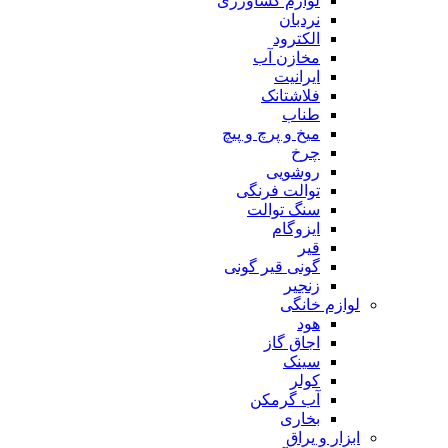
لوازم کشاورزی
نردبان
الکترود
مخازن آب
ایرانیت
فلاشتانک
طناب
میخ و پرچ و پیچ
چرخ
روشویی
توالت فرنگی
سنگ توالت
ایزوگام
قیر
گونی قیر گونی
زنجیر
لوازم خانگی
هود
اجاق گاز
سینک
کولر
آب گرمکن
بخاری
ابزار و یراق