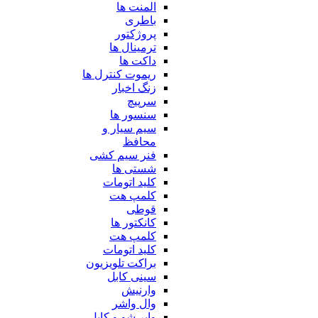
المنت ها
باطری
پروژکتور
ترمینال ها
داکت ها
ریموت کنترل ها
زنگ اخبار
سرپیچ
سنسور ها
سیم سیار و
محافظ
فنر سیم کشی
شستی ها
کلید اتومات
کلمپ هت
قوطی
کانکتور ها
کلمپ هت
کلید اتومات
براکت تلویزیون
سینی کابل
وارنیش
وال واشر
وایر شو و کابل