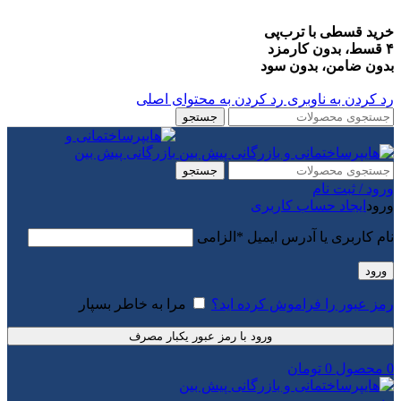
خرید قسطی با ترب‌پی
۴ قسط، بدون کارمزد
بدون ضامن، بدون سود
رد کردن به ناوبری
رد کردن به محتوای اصلی
جستجو
جستجو
ورود / ثبت نام
ورود
ایجاد حساب کاربری
نام کاربری یا آدرس ایمیل
*
الزامی
ورود
رمز عبور را فراموش کرده اید؟
مرا به خاطر بسپار
ورود با رمز عبور یکبار مصرف
0
محصول
0
تومان