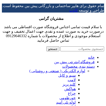
تمام حقوق برای هایپر ساختمانی و بازرگانی پیش بین محفوظ است.
طراحی و توسعه
کاوت
مشتریان گرامی
با سلام قیمت تمامی اجناس فروشگاه صورت اقساطی می باشد
درصورت خرید به صورت عمده و نقدی جهت اعمال تخفیف و جهت
استعلام موجودی و اطلاع از محصولات با شماره 09129646332
تماس حاصل فرمایید
جستجو
خانه
فروشگاه اینترنتی پیش بین
دسته بندی محصولات
لوازم الکتریکی ( صنعتی و روشنایی )
سیم و کابل
لامپ
کلید پریز
هواکش
چراغ
خورطومی
لوله پلی آمید