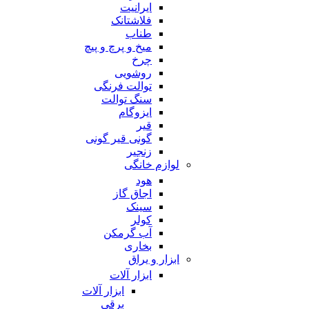
ایرانیت
فلاشتانک
طناب
میخ و پرچ و پیچ
چرخ
روشویی
توالت فرنگی
سنگ توالت
ایزوگام
قیر
گونی قیر گونی
زنجیر
لوازم خانگی
هود
اجاق گاز
سینک
کولر
آب گرمکن
بخاری
ابزار و یراق
ابزار آلات
ابزار آلات
برقی