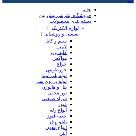
منو
خانه
فروشگاه اینترنتی پیش بین
دسته بندی محصولات
لوازم الکتریکی (
صنعتی و روشنایی )
سیم و کابل
لامپ
کلید پریز
هواکش
چراغ
خورطومی
لوله پلی آمید
لوله پی وی سی
پنل و هالوژن
نور مخفی
سراه صنعتی
فیوز
انواع رله
جعبه فیوز
تابلو برق
انواع آیفون
آنتن