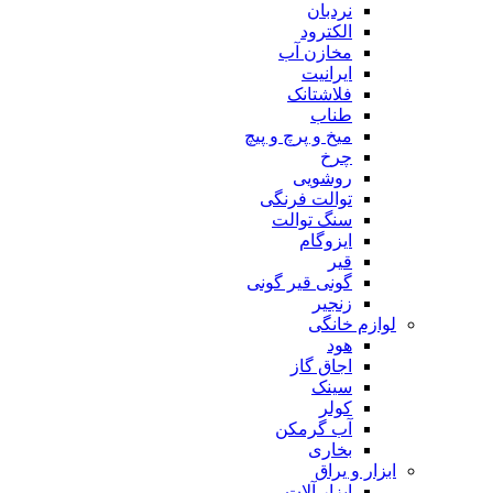
نردبان
الکترود
مخازن آب
ایرانیت
فلاشتانک
طناب
میخ و پرچ و پیچ
چرخ
روشویی
توالت فرنگی
سنگ توالت
ایزوگام
قیر
گونی قیر گونی
زنجیر
لوازم خانگی
هود
اجاق گاز
سینک
کولر
آب گرمکن
بخاری
ابزار و یراق
ابزار آلات