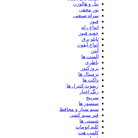
پنل و هالوژن
نور مخفی
سراه صنعتی
فیوز
انواع رله
جعبه فیوز
تابلو برق
انواع آیفون
آنتن
المنت ها
باطری
پروژکتور
ترمینال ها
داکت ها
ریموت کنترل ها
زنگ اخبار
سرپیچ
سنسور ها
سیم سیار و محافظ
فنر سیم کشی
شستی ها
کلید اتومات
کلمپ هت