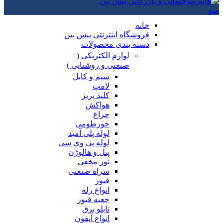
منو
خانه
فروشگاه اینترنتی پیش بین
دسته بندی محصولات
لوازم الکتریکی (
صنعتی و روشنایی )
سیم و کابل
لامپ
کلید پریز
هواکش
چراغ
خورطومی
لوله پلی آمید
لوله پی وی سی
پنل و هالوژن
نور مخفی
سراه صنعتی
فیوز
انواع رله
جعبه فیوز
تابلو برق
انواع آیفون