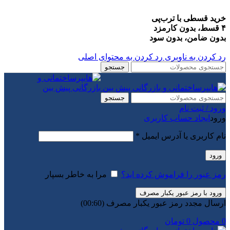
خرید قسطی با ترب‌پی
۴ قسط، بدون کارمزد
بدون ضامن، بدون سود
رد کردن به ناوبری
رد کردن به محتوای اصلی
جستجو
جستجو
ورود / ثبت نام
ورود
ایجاد حساب کاربری
الزامی
نام کاربری یا آدرس ایمیل
*
ورود
رمز عبور را فراموش کرده اید؟
مرا به خاطر بسپار
ورود با رمز عبور یکبار مصرف
ارسال مجدد رمز عبور یکبار مصرف
(00:
60
)
0
محصول
0
تومان