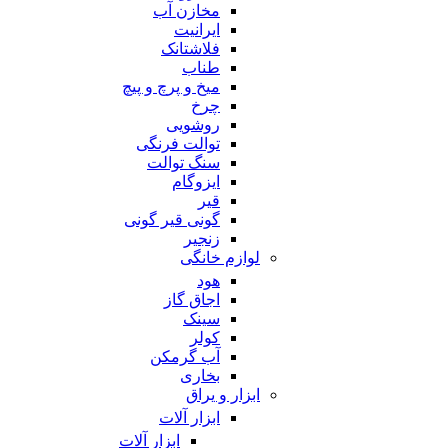
مخازن آب
ایرانیت
فلاشتانک
طناب
میخ و پرچ و پیچ
چرخ
روشویی
توالت فرنگی
سنگ توالت
ایزوگام
قیر
گونی قیر گونی
زنجیر
لوازم خانگی
هود
اجاق گاز
سینک
کولر
آب گرمکن
بخاری
ابزار و یراق
ابزار آلات
ابزار آلات