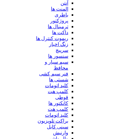
آنتن
المنت ها
باطری
پروژکتور
ترمینال ها
داکت ها
ریموت کنترل ها
زنگ اخبار
سرپیچ
سنسور ها
سیم سیار و
محافظ
فنر سیم کشی
شستی ها
کلید اتومات
کلمپ هت
قوطی
کانکتور ها
کلمپ هت
کلید اتومات
براکت تلویزیون
سینی کابل
وارنیش
وال واشر