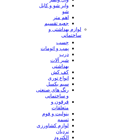
وایر شو و کابل
شو
اهم متر
جعبه تقسیم
لوازم بهداشتی و
ساختمانی
چسب
پمپ و اتومات
درب
شیر آلات
بهداشتی
کف کش
انواع توری
سیم بکسل
رنگ های صنعتی
و ساختمانی
فرقون و
متعلقات
ینولیت و فوم
تسمه
لوازم کشاورزی
نردبان
الکترود