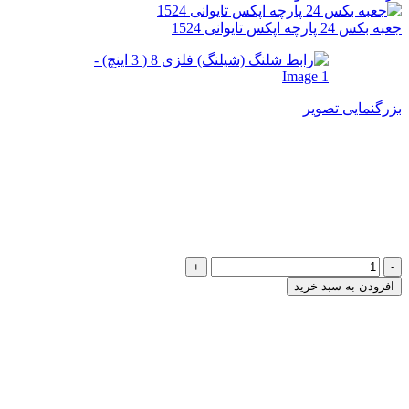
جعبه بکس 24 پارچه اپکس تایوانی 1524
بزرگنمایی تصویر
رابط شلنگ (شیلنگ) فلزی 8 ( 3
اینچ)
385,000
تومان
رابط
شلنگ
افزودن به سبد خرید
(شیلنگ)
فلزی
8
(
3
اینچ)
عدد