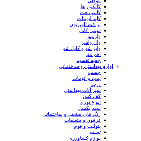
قوطی
کانکتور ها
کلمپ هت
کلید اتومات
براکت تلویزیون
سینی کابل
وارنیش
وال واشر
وایر شو و کابل شو
اهم متر
جعبه تقسیم
لوازم بهداشتی و ساختمانی
چسب
پمپ و اتومات
درب
شیر آلات بهداشتی
کف کش
انواع توری
سیم بکسل
رنگ های صنعتی و ساختمانی
فرقون و متعلقات
ینولیت و فوم
تسمه
لوازم کشاورزی