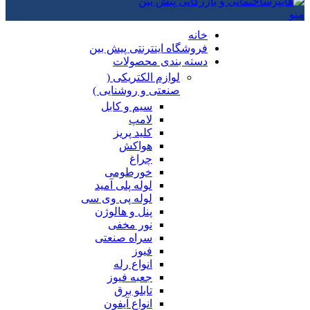
منو
خانه
فروشگاه اینترنتی پیش بین
دسته بندی محصولات
لوازم الکتریکی (
صنعتی و روشنایی )
سیم و کابل
لامپ
کلید پریز
هواکش
چراغ
خورطومی
لوله پلی آمید
لوله پی وی سی
پنل و هالوژن
نور مخفی
سراه صنعتی
فیوز
انواع رله
جعبه فیوز
تابلو برق
انواع آیفون