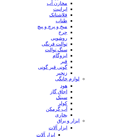
مخازن آب
ایرانیت
فلاشتانک
طناب
میخ و پرچ و پیچ
چرخ
روشویی
توالت فرنگی
سنگ توالت
ایزوگام
قیر
گونی قیر گونی
زنجیر
لوازم خانگی
هود
اجاق گاز
سینک
کولر
آب گرمکن
بخاری
ابزار و یراق
ابزار آلات
ابزار آلات