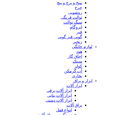
میخ و پرچ و پیچ
چرخ
روشویی
توالت فرنگی
سنگ توالت
ایزوگام
قیر
گونی قیر گونی
زنجیر
لوازم خانگی
هود
اجاق گاز
سینک
کولر
آب گرمکن
بخاری
ابزار و یراق
ابزار آلات
ابزار آلات برقی
ابزار آلات بنایی
ابزار آلات دستی
یراق آلات
انواع قفل
دستگیره و یراق آلات