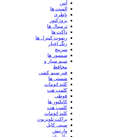
آنتن
المنت ها
باطری
پروژکتور
ترمینال ها
داکت ها
ریموت کنترل ها
زنگ اخبار
سرپیچ
سنسور ها
سیم سیار و
محافظ
فنر سیم کشی
شستی ها
کلید اتومات
کلمپ هت
قوطی
کانکتور ها
کلمپ هت
کلید اتومات
براکت تلویزیون
سینی کابل
وارنیش
وال واشر