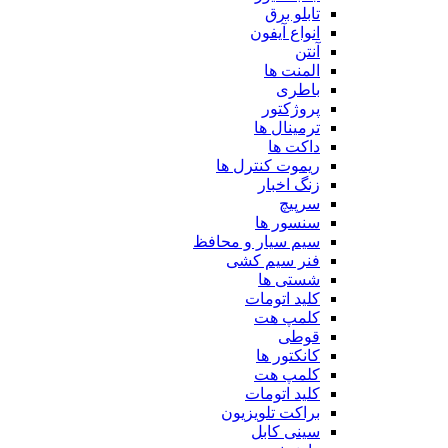
تابلو برق
انواع آیفون
آنتن
المنت ها
باطری
پروژکتور
ترمینال ها
داکت ها
ریموت کنترل ها
زنگ اخبار
سرپیچ
سنسور ها
سیم سیار و محافظ
فنر سیم کشی
شستی ها
کلید اتومات
کلمپ هت
قوطی
کانکتور ها
کلمپ هت
کلید اتومات
براکت تلویزیون
سینی کابل