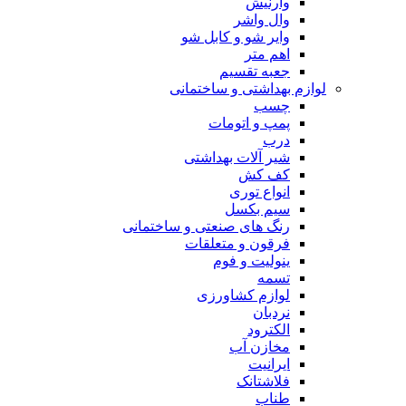
وارنیش
وال واشر
وایر شو و کابل شو
اهم متر
جعبه تقسیم
لوازم بهداشتی و ساختمانی
چسب
پمپ و اتومات
درب
شیر آلات بهداشتی
کف کش
انواع توری
سیم بکسل
رنگ های صنعتی و ساختمانی
فرقون و متعلقات
ینولیت و فوم
تسمه
لوازم کشاورزی
نردبان
الکترود
مخازن آب
ایرانیت
فلاشتانک
طناب