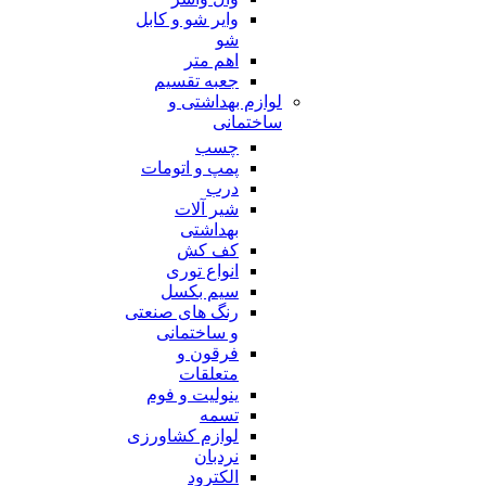
وایر شو و کابل
شو
اهم متر
جعبه تقسیم
لوازم بهداشتی و
ساختمانی
چسب
پمپ و اتومات
درب
شیر آلات
بهداشتی
کف کش
انواع توری
سیم بکسل
رنگ های صنعتی
و ساختمانی
فرقون و
متعلقات
ینولیت و فوم
تسمه
لوازم کشاورزی
نردبان
الکترود