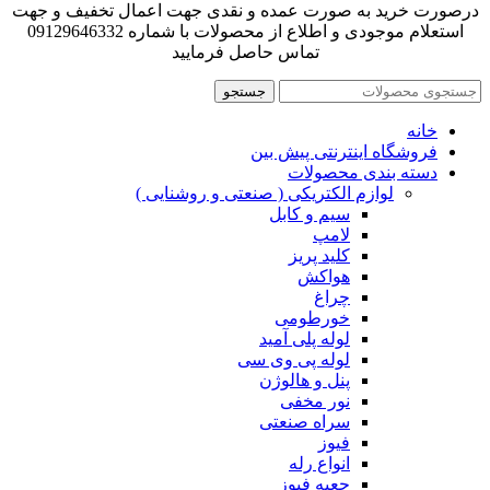
درصورت خرید به صورت عمده و نقدی جهت اعمال تخفیف و جهت
استعلام موجودی و اطلاع از محصولات با شماره 09129646332
تماس حاصل فرمایید
جستجو
خانه
فروشگاه اینترنتی پیش بین
دسته بندی محصولات
لوازم الکتریکی ( صنعتی و روشنایی )
سیم و کابل
لامپ
کلید پریز
هواکش
چراغ
خورطومی
لوله پلی آمید
لوله پی وی سی
پنل و هالوژن
نور مخفی
سراه صنعتی
فیوز
انواع رله
جعبه فیوز