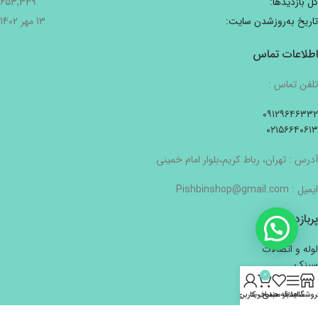
کل بازدیدها:
653,349
تاریخ به‌روزشدن سایت:
13 مهر 1402
اطلاعات تماس
تلفن تماس :
۰۹۱۲۹۶۴۶۳۳۲
۰۲۱۵۶۶۴۰۶۱۳
آدرس : تهران، رباط کریم،بلوار امام خمینی
ایمیل : Pishbinshop@gmail.com
پربازدیدترین
لوله و اتصالات
سینک
0
ابزار آلات دستی
لوازم الکتریکی
روشگاه
سایدبار
علاقه مندی
سبد خرید
حساب کاربری من
لوازم بهداشتی و ساختمانی