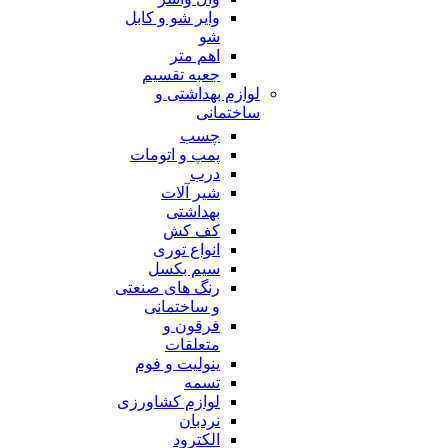
وایر شو و کابل
شو
اهم متر
جعبه تقسیم
لوازم بهداشتی و
ساختمانی
چسب
پمپ و اتومات
درب
شیر آلات
بهداشتی
کف کش
انواع توری
سیم بکسل
رنگ های صنعتی
و ساختمانی
فرقون و
متعلقات
ینولیت و فوم
تسمه
لوازم کشاورزی
نردبان
الکترود