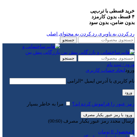
خرید قسطی با ترب‌پی
۴ قسط، بدون کارمزد
بدون ضامن، بدون سود
رد کردن به ناوبری
رد کردن به محتوای اصلی
جستجو
جستجو
ورود / ثبت نام
ورود
ایجاد حساب کاربری
نام کاربری یا آدرس ایمیل
*
الزامی
ورود
رمز عبور را فراموش کرده اید؟
مرا به خاطر بسپار
ورود با رمز عبور یکبار مصرف
ارسال مجدد رمز عبور یکبار مصرف
(00:
60
)
0
محصول
0
تومان