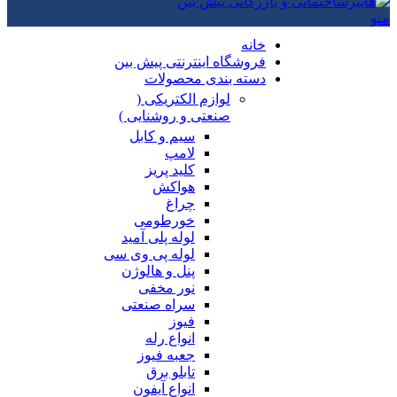
منو
خانه
فروشگاه اینترنتی پیش بین
دسته بندی محصولات
لوازم الکتریکی (
صنعتی و روشنایی )
سیم و کابل
لامپ
کلید پریز
هواکش
چراغ
خورطومی
لوله پلی آمید
لوله پی وی سی
پنل و هالوژن
نور مخفی
سراه صنعتی
فیوز
انواع رله
جعبه فیوز
تابلو برق
انواع آیفون