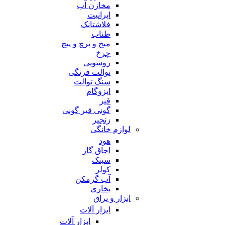
مخازن آب
ایرانیت
فلاشتانک
طناب
میخ و پرچ و پیچ
چرخ
روشویی
توالت فرنگی
سنگ توالت
ایزوگام
قیر
گونی قیر گونی
زنجیر
لوازم خانگی
هود
اجاق گاز
سینک
کولر
آب گرمکن
بخاری
ابزار و یراق
ابزار آلات
ابزار آلات