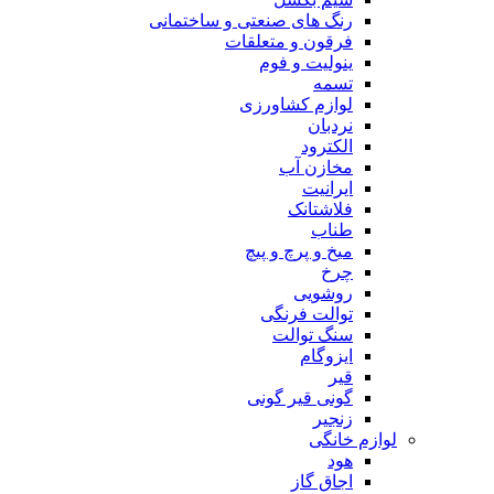
رنگ های صنعتی و ساختمانی
فرقون و متعلقات
ینولیت و فوم
تسمه
لوازم کشاورزی
نردبان
الکترود
مخازن آب
ایرانیت
فلاشتانک
طناب
میخ و پرچ و پیچ
چرخ
روشویی
توالت فرنگی
سنگ توالت
ایزوگام
قیر
گونی قیر گونی
زنجیر
لوازم خانگی
هود
اجاق گاز