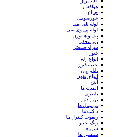
کلید پریز
هواکش
چراغ
خورطومی
لوله پلی آمید
لوله پی وی سی
پنل و هالوژن
نور مخفی
سراه صنعتی
فیوز
انواع رله
جعبه فیوز
تابلو برق
انواع آیفون
آنتن
المنت ها
باطری
پروژکتور
ترمینال ها
داکت ها
ریموت کنترل ها
زنگ اخبار
سرپیچ
سنسور ها