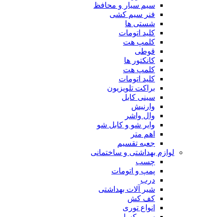
سیم سیار و محافظ
فنر سیم کشی
شستی ها
کلید اتومات
کلمپ هت
قوطی
کانکتور ها
کلمپ هت
کلید اتومات
براکت تلویزیون
سینی کابل
وارنیش
وال واشر
وایر شو و کابل شو
اهم متر
جعبه تقسیم
لوازم بهداشتی و ساختمانی
چسب
پمپ و اتومات
درب
شیر آلات بهداشتی
کف کش
انواع توری
سیم بکسل