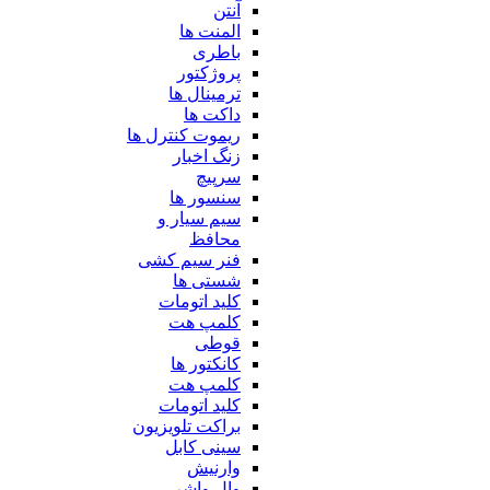
آنتن
المنت ها
باطری
پروژکتور
ترمینال ها
داکت ها
ریموت کنترل ها
زنگ اخبار
سرپیچ
سنسور ها
سیم سیار و
محافظ
فنر سیم کشی
شستی ها
کلید اتومات
کلمپ هت
قوطی
کانکتور ها
کلمپ هت
کلید اتومات
براکت تلویزیون
سینی کابل
وارنیش
وال واشر