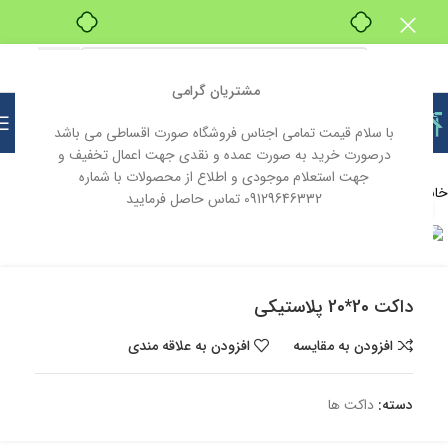
بدون ضامن، بدون سود
مشتریان گرامی
با سلام قیمت تمامی اجناس فروشگاه صورت اقساطی می باشد
درصورت خرید به صورت عمده و نقدی جهت اعمال تخفیف و
جهت استعلام موجودی و اطلاع از محصولات با شماره
خانه
لوازم الکتریکی ( صنعتی و روشنایی )
داکت ها
09129646332 تماس حاصل فرمایید
بزرگنمایی تصویر
ناموجود
داکت 20*20 پلاستیکی
افزودن به مقایسه
افزودن به علاقه مندی
دسته:
داکت ها