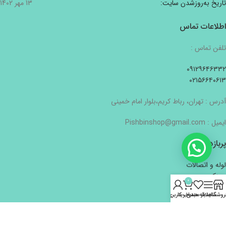
تاریخ به‌روزشدن سایت:
13 مهر 1402
اطلاعات تماس
تلفن تماس :
۰۹۱۲۹۶۴۶۳۳۲
۰۲۱۵۶۶۴۰۶۱۳
آدرس : تهران، رباط کریم،بلوار امام خمینی
ایمیل : Pishbinshop@gmail.com
پربازدیدترین
لوله و اتصالات
سینک
0
ابزار آلات دستی
روشگاه
سایدبار
علاقه مندی
سبد خرید
حساب کاربری من
لوازم الکتریکی
لوازم بهداشتی و ساختمانی