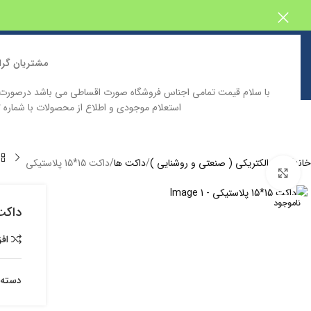
مشتریان گرا
با سلام قیمت تمامی اجناس فروشگاه صورت اقساطی می باشد درصور
استعلام موجودی و اطلاع از محصولات با شماره 09129646332 تماس حاصل فرمایید
خانه
فروشگاه اینترنتی پیش بین
دسته بندی محصولات
کاتالوگ محصولا
خانه
لوازم الکتریکی ( صنعتی و روشنایی )
داکت ها
داکت 15*15 پلاستیکی
بزرگنمایی تصویر
ناموجود
داکت 15*15 پلا
اف
دسته: