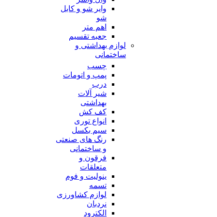
وایر شو و کابل
شو
اهم متر
جعبه تقسیم
لوازم بهداشتی و
ساختمانی
چسب
پمپ و اتومات
درب
شیر آلات
بهداشتی
کف کش
انواع توری
سیم بکسل
رنگ های صنعتی
و ساختمانی
فرقون و
متعلقات
ینولیت و فوم
تسمه
لوازم کشاورزی
نردبان
الکترود