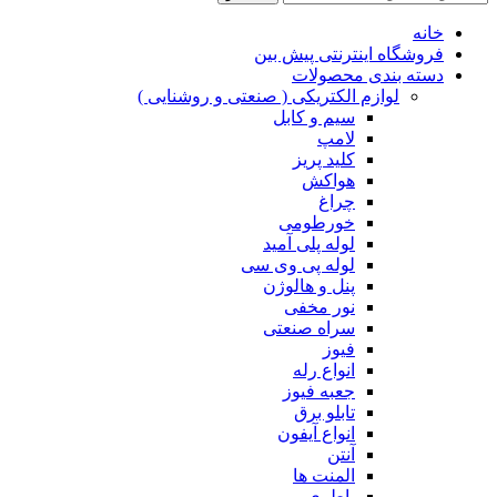
خانه
فروشگاه اینترنتی پیش بین
دسته بندی محصولات
لوازم الکتریکی ( صنعتی و روشنایی )
سیم و کابل
لامپ
کلید پریز
هواکش
چراغ
خورطومی
لوله پلی آمید
لوله پی وی سی
پنل و هالوژن
نور مخفی
سراه صنعتی
فیوز
انواع رله
جعبه فیوز
تابلو برق
انواع آیفون
آنتن
المنت ها
باطری