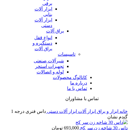
برقی
ابزار آلات
بنایی
ابزار آلات
دستی
یراق آلات
انواع قفل
دستگیره و
یراق آلات
تاسیسات
شیرآلات صنعتی
تجهیزات استخر
لوله و اتصالات
کاتالوگ محصولات
درباره ما
تماس با ما
تماس با مشاوران
خانه
ابزار و یراق
ابزار آلات
ابزار آلات دستی
داس فنری درجه 1
گندم نشان
داس 30 شاخه زن سر کج
693,000
تومان