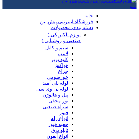
منو
خانه
فروشگاه اینترنتی پیش بین
دسته بندی محصولات
لوازم الکتریکی (
صنعتی و روشنایی )
سیم و کابل
لامپ
کلید پریز
هواکش
چراغ
خورطومی
لوله پلی آمید
لوله پی وی سی
پنل و هالوژن
نور مخفی
سراه صنعتی
فیوز
انواع رله
جعبه فیوز
تابلو برق
انواع آیفون