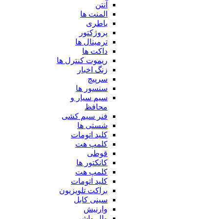
آنتن
المنت ها
باطری
پروژکتور
ترمینال ها
داکت ها
ریموت کنترل ها
زنگ اخبار
سرپیچ
سنسور ها
سیم سیار و
محافظ
فنر سیم کشی
شستی ها
کلید اتومات
کلمپ هت
قوطی
کانکتور ها
کلمپ هت
کلید اتومات
براکت تلویزیون
سینی کابل
وارنیش
وال واشر