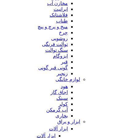
مخازن آب
ایرانیت
فلاشتانک
طناب
میخ و پرچ و پیچ
چرخ
روشویی
توالت فرنگی
سنگ توالت
ایزوگام
قیر
گونی قیر گونی
زنجیر
لوازم خانگی
هود
اجاق گاز
سینک
کولر
آب گرمکن
بخاری
ابزار و یراق
ابزار آلات
ابزار آلات