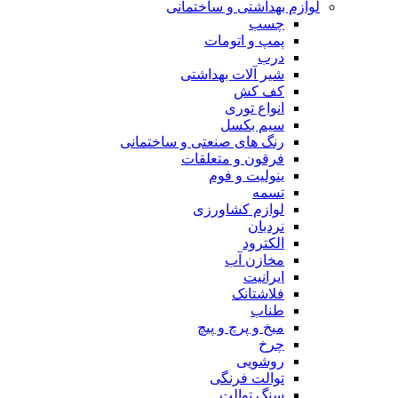
لوازم بهداشتی و ساختمانی
چسب
پمپ و اتومات
درب
شیر آلات بهداشتی
کف کش
انواع توری
سیم بکسل
رنگ های صنعتی و ساختمانی
فرقون و متعلقات
ینولیت و فوم
تسمه
لوازم کشاورزی
نردبان
الکترود
مخازن آب
ایرانیت
فلاشتانک
طناب
میخ و پرچ و پیچ
چرخ
روشویی
توالت فرنگی
سنگ توالت