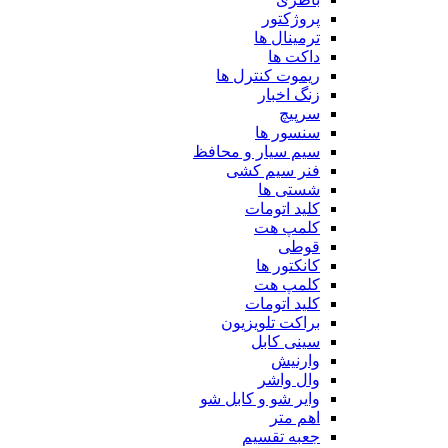
پروژکتور
ترمینال ها
داکت ها
ریموت کنترل ها
زنگ اخبار
سرپیچ
سنسور ها
سیم سیار و محافظ
فنر سیم کشی
شستی ها
کلید اتومات
کلمپ هت
قوطی
کانکتور ها
کلمپ هت
کلید اتومات
براکت تلویزیون
سینی کابل
وارنیش
وال واشر
وایر شو و کابل شو
اهم متر
جعبه تقسیم