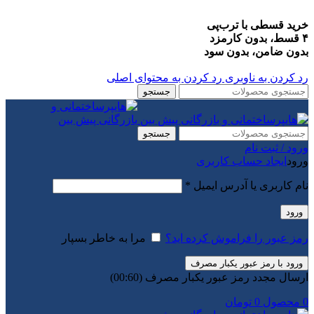
خرید قسطی با ترب‌پی
۴ قسط، بدون کارمزد
بدون ضامن، بدون سود
رد کردن به ناوبری
رد کردن به محتوای اصلی
جستجو
جستجو
ورود / ثبت نام
ورود
ایجاد حساب کاربری
الزامی
نام کاربری یا آدرس ایمیل
*
ورود
رمز عبور را فراموش کرده اید؟
مرا به خاطر بسپار
ورود با رمز عبور یکبار مصرف
ارسال مجدد رمز عبور یکبار مصرف
(00:
60
)
0
محصول
0
تومان