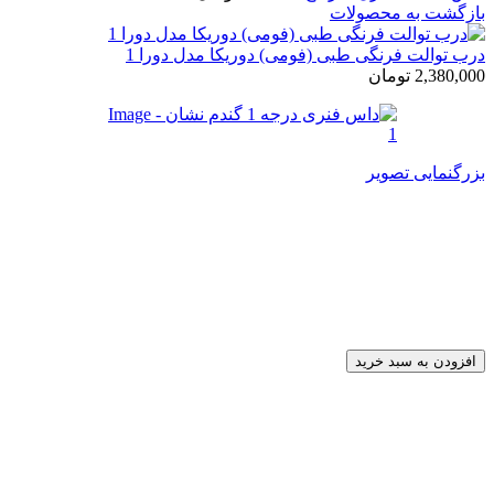
بازگشت به محصولات
درب توالت فرنگی طبی (فومی) دوریکا مدل دورا 1
2,380,000
تومان
بزرگنمایی تصویر
داس فنری درجه 1 گندم نشان
590,000
تومان
1 در انبار
داس
افزودن به سبد خرید
فنری
درجه
1
گندم
نشان
عدد