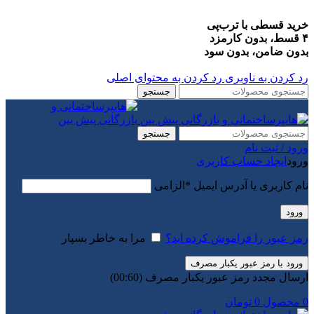
خرید قسطی با ترب‌پی
۴ قسط، بدون کارمزد
بدون ضامن، بدون سود
رد کردن به ناوبری
رد کردن به محتوای اصلی
جستجو
جستجو
ورود / ثبت نام
ورود
ایجاد حساب کاربری
نام کاربری یا آدرس ایمیل
*
الزامی
ورود
رمز عبور را فراموش کرده اید؟
مرا به خاطر بسپار
ورود با رمز عبور یکبار مصرف
ارسال مجدد رمز عبور یکبار مصرف
(00:
60
)
0
محصول
0
تومان