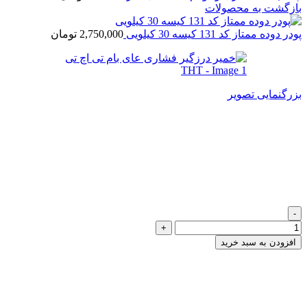
بازگشت به محصولات
پودر دوده ممتاز کد 131 کیسه 30 کیلویی
2,750,000
تومان
بزرگنمایی تصویر
خمیر درزگیر فشاری عای بام تی
اچ تی THT
259,000
تومان
خمیر درزگیر فشاری عای بام تی اچ تی THT عدد
افزودن به سبد خرید