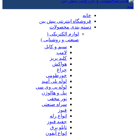
منو
خانه
فروشگاه اینترنتی پیش بین
دسته بندی محصولات
لوازم الکتریکی (
صنعتی و روشنایی )
سیم و کابل
لامپ
کلید پریز
هواکش
چراغ
خورطومی
لوله پلی آمید
لوله پی وی سی
پنل و هالوژن
نور مخفی
سراه صنعتی
فیوز
انواع رله
جعبه فیوز
تابلو برق
انواع آیفون