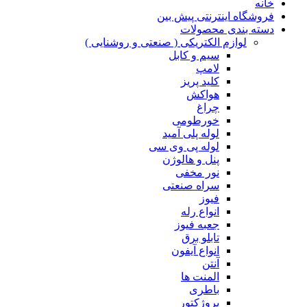
خانه
فروشگاه اینترنتی پیش بین
دسته بندی محصولات
لوازم الکتریکی ( صنعتی و روشنایی )
سیم و کابل
لامپ
کلید پریز
هواکش
چراغ
خورطومی
لوله پلی آمید
لوله پی وی سی
پنل و هالوژن
نور مخفی
سراه صنعتی
فیوز
انواع رله
جعبه فیوز
تابلو برق
انواع آیفون
آنتن
المنت ها
باطری
پروژکتور