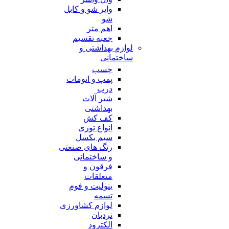
وایر شو و کابل
شو
اهم متر
جعبه تقسیم
لوازم بهداشتی و
ساختمانی
چسب
پمپ و اتومات
درب
شیر آلات
بهداشتی
کف کش
انواع توری
سیم بکسل
رنگ های صنعتی
و ساختمانی
فرقون و
متعلقات
ینولیت و فوم
تسمه
لوازم کشاورزی
نردبان
الکترود