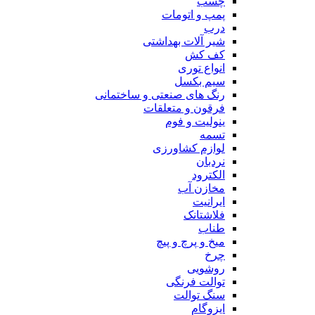
چسب
پمپ و اتومات
درب
شیر آلات بهداشتی
کف کش
انواع توری
سیم بکسل
رنگ های صنعتی و ساختمانی
فرقون و متعلقات
ینولیت و فوم
تسمه
لوازم کشاورزی
نردبان
الکترود
مخازن آب
ایرانیت
فلاشتانک
طناب
میخ و پرچ و پیچ
چرخ
روشویی
توالت فرنگی
سنگ توالت
ایزوگام