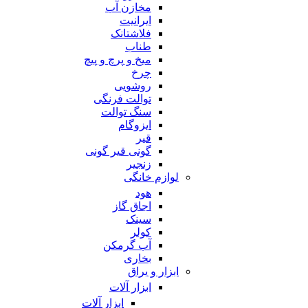
مخازن آب
ایرانیت
فلاشتانک
طناب
میخ و پرچ و پیچ
چرخ
روشویی
توالت فرنگی
سنگ توالت
ایزوگام
قیر
گونی قیر گونی
زنجیر
لوازم خانگی
هود
اجاق گاز
سینک
کولر
آب گرمکن
بخاری
ابزار و یراق
ابزار آلات
ابزار آلات