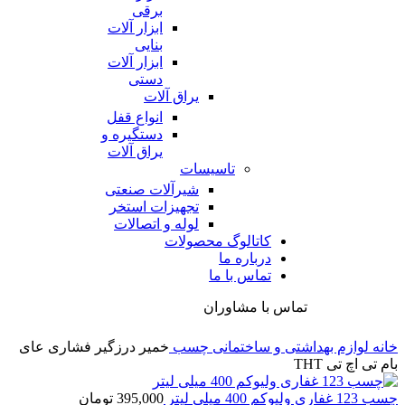
برقی
ابزار آلات
بنایی
ابزار آلات
دستی
یراق آلات
انواع قفل
دستگیره و
یراق آلات
تاسیسات
شیرآلات صنعتی
تجهیزات استخر
لوله و اتصالات
کاتالوگ محصولات
درباره ما
تماس با ما
تماس با مشاوران
خانه
لوازم بهداشتی و ساختمانی
چسب
خمیر درزگیر فشاری عای
بام تی اچ تی THT
چسب 123 غفاری ولیوکم 400 میلی لیتر
395,000
تومان