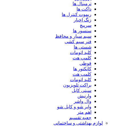
ترمینال ها
داکت ها
ریموت کنترل ها
زنگ اخبار
سرپیچ
سنسور ها
سیم سیار و محافظ
فنر سیم کشی
شستی ها
کلید اتومات
کلمپ هت
قوطی
کانکتور ها
کلمپ هت
کلید اتومات
براکت تلویزیون
سینی کابل
وارنیش
وال واشر
وایر شو و کابل شو
اهم متر
جعبه تقسیم
لوازم بهداشتی و ساختمانی