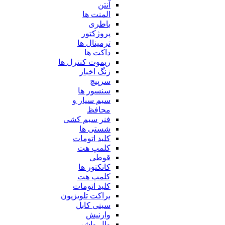
آنتن
المنت ها
باطری
پروژکتور
ترمینال ها
داکت ها
ریموت کنترل ها
زنگ اخبار
سرپیچ
سنسور ها
سیم سیار و
محافظ
فنر سیم کشی
شستی ها
کلید اتومات
کلمپ هت
قوطی
کانکتور ها
کلمپ هت
کلید اتومات
براکت تلویزیون
سینی کابل
وارنیش
وال واشر