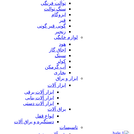
توالت فرنگی
سنگ توالت
ایزوگام
قیر
گونی قیر گونی
زنجیر
لوازم خانگی
هود
اجاق گاز
سینک
کولر
آب گرمکن
بخاری
ابزار و یراق
ابزار آلات
ابزار آلات برقی
ابزار آلات بنایی
ابزار آلات دستی
یراق آلات
انواع قفل
دستگیره و یراق آلات
تاسیسات