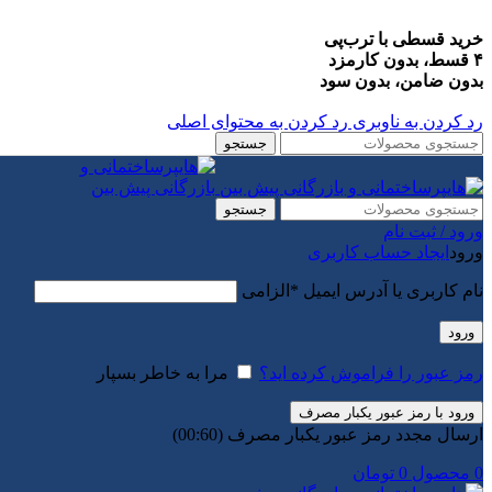
خرید قسطی با ترب‌پی
۴ قسط، بدون کارمزد
بدون ضامن، بدون سود
رد کردن به ناوبری
رد کردن به محتوای اصلی
جستجو
جستجو
ورود / ثبت نام
ورود
ایجاد حساب کاربری
نام کاربری یا آدرس ایمیل
*
الزامی
ورود
رمز عبور را فراموش کرده اید؟
مرا به خاطر بسپار
ورود با رمز عبور یکبار مصرف
ارسال مجدد رمز عبور یکبار مصرف
(00:
60
)
0
محصول
0
تومان