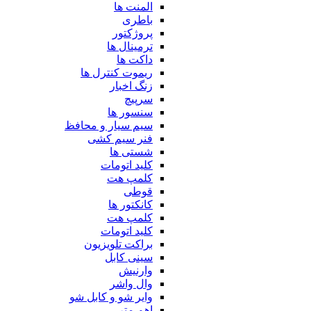
المنت ها
باطری
پروژکتور
ترمینال ها
داکت ها
ریموت کنترل ها
زنگ اخبار
سرپیچ
سنسور ها
سیم سیار و محافظ
فنر سیم کشی
شستی ها
کلید اتومات
کلمپ هت
قوطی
کانکتور ها
کلمپ هت
کلید اتومات
براکت تلویزیون
سینی کابل
وارنیش
وال واشر
وایر شو و کابل شو
اهم متر