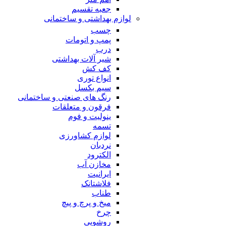
جعبه تقسیم
لوازم بهداشتی و ساختمانی
چسب
پمپ و اتومات
درب
شیر آلات بهداشتی
کف کش
انواع توری
سیم بکسل
رنگ های صنعتی و ساختمانی
فرقون و متعلقات
ینولیت و فوم
تسمه
لوازم کشاورزی
نردبان
الکترود
مخازن آب
ایرانیت
فلاشتانک
طناب
میخ و پرچ و پیچ
چرخ
روشویی