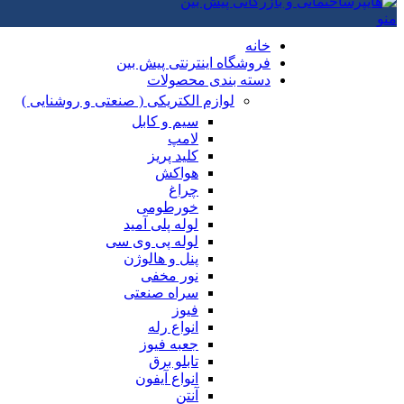
منو
خانه
فروشگاه اینترنتی پیش بین
دسته بندی محصولات
لوازم الکتریکی ( صنعتی و روشنایی )
سیم و کابل
لامپ
کلید پریز
هواکش
چراغ
خورطومی
لوله پلی آمید
لوله پی وی سی
پنل و هالوژن
نور مخفی
سراه صنعتی
فیوز
انواع رله
جعبه فیوز
تابلو برق
انواع آیفون
آنتن