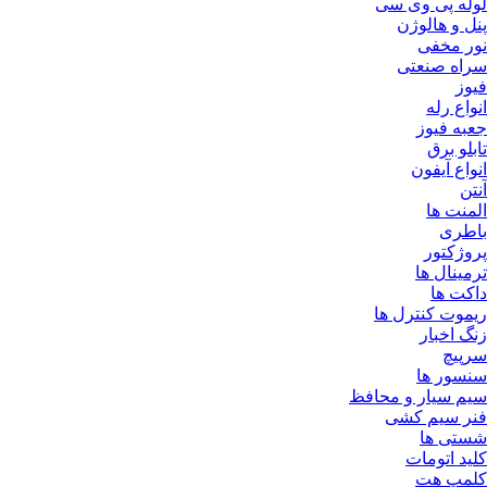
لوله پی وی سی
پنل و هالوژن
نور مخفی
سراه صنعتی
فیوز
انواع رله
جعبه فیوز
تابلو برق
انواع آیفون
آنتن
المنت ها
باطری
پروژکتور
ترمینال ها
داکت ها
ریموت کنترل ها
زنگ اخبار
سرپیچ
سنسور ها
سیم سیار و محافظ
فنر سیم کشی
شستی ها
کلید اتومات
کلمپ هت