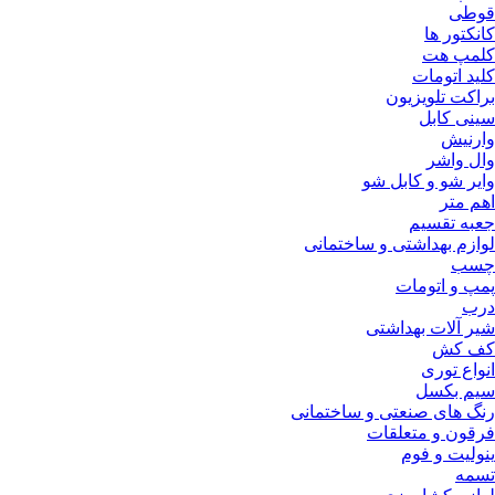
قوطی
کانکتور ها
کلمپ هت
کلید اتومات
براکت تلویزیون
سینی کابل
وارنیش
وال واشر
وایر شو و کابل شو
اهم متر
جعبه تقسیم
لوازم بهداشتی و ساختمانی
چسب
پمپ و اتومات
درب
شیر آلات بهداشتی
کف کش
انواع توری
سیم بکسل
رنگ های صنعتی و ساختمانی
فرقون و متعلقات
ینولیت و فوم
تسمه