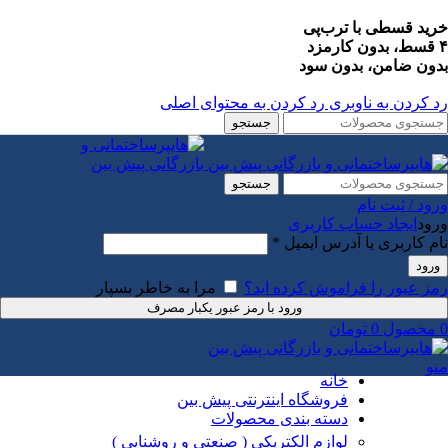
خرید قسطی با ترب‌پی
۴ قسط، بدون کارمزد
بدون ضامن، بدون سود
رد کردن به ناوبری
رد کردن به محتوای اصلی
جستجو
جستجو
ورود / ثبت نام
ورود
ایجاد حساب کاربری
الزامی
نام کاربری یا آدرس ایمیل
*
ورود
رمز عبور را فراموش کرده اید؟
مرا به خاطر بسپار
ورود با رمز عبور یکبار مصرف
0
محصول
0
تومان
منو
خانه
فروشگاه اینترنتی پیش بین
دسته بندی محصولات
لوازم الکتریکی ( صنعتی و روشنایی )