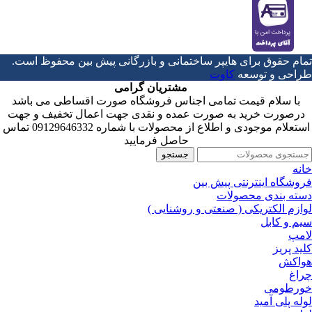
تمام حقوق برای هایپر ساختمانی و بازرگانی پیش بین محفوظ است.
طراحی و توسعه
کاوت
مشتریان گرامی
با سلام قیمت تمامی اجناس فروشگاه صورت اقساطی می باشد
درصورت خرید به صورت عمده و نقدی جهت اعمال تخفیف و جهت
استعلام موجودی و اطلاع از محصولات با شماره 09129646332 تماس
حاصل فرمایید
جستجو
خانه
فروشگاه اینترنتی پیش بین
دسته بندی محصولات
لوازم الکتریکی ( صنعتی و روشنایی )
سیم و کابل
لامپ
کلید پریز
هواکش
چراغ
خورطومی
لوله پلی آمید