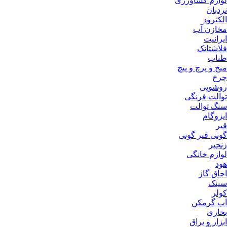
لوازم کشاورزی
نردبان
الکترود
مخازن آب
ایرانیت
فلاشتانک
طناب
میخ و پرچ و پیچ
چرخ
روشویی
توالت فرنگی
سنگ توالت
ایزوگام
قیر
گونی قیر گونی
زنجیر
لوازم خانگی
هود
اجاق گاز
سینک
کولر
آب گرمکن
بخاری
ابزار و یراق