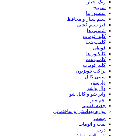
زنگ اخبار
سرپیچ
سنسور ها
سیم سیار و محافظ
فنر سیم کشی
شستی ها
کلید اتومات
کلمپ هت
قوطی
کانکتور ها
کلمپ هت
کلید اتومات
براکت تلویزیون
سینی کابل
وارنیش
وال واشر
وایر شو و کابل شو
اهم متر
جعبه تقسیم
لوازم بهداشتی و ساختمانی
چسب
پمپ و اتومات
درب
شیر آلات بهداشتی