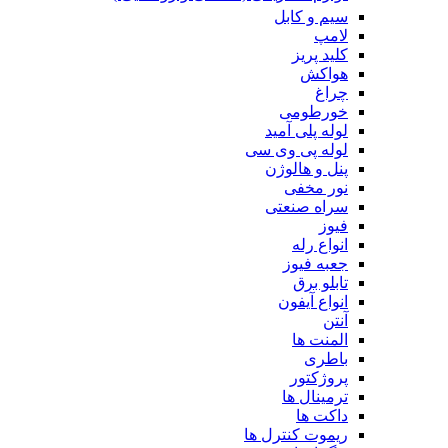
سیم و کابل
لامپ
کلید پریز
هواکش
چراغ
خورطومی
لوله پلی آمید
لوله پی وی سی
پنل و هالوژن
نور مخفی
سراه صنعتی
فیوز
انواع رله
جعبه فیوز
تابلو برق
انواع آیفون
آنتن
المنت ها
باطری
پروژکتور
ترمینال ها
داکت ها
ریموت کنترل ها