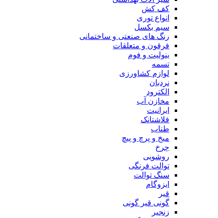
کف کش
انواع توری
سیم بکسل
رنگ های صنعتی و ساختمانی
فرقون و متعلقات
ینولیت و فوم
تسمه
لوازم کشاورزی
نردبان
الکترود
مخازن آب
ایرانیت
فلاشتانک
طناب
میخ و پرچ و پیچ
چرخ
روشویی
توالت فرنگی
سنگ توالت
ایزوگام
قیر
گونی قیر گونی
زنجیر