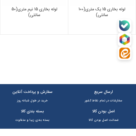
لوله بخاری 15 یک متری(100
لوله بخاری 15 نیم متری(50
سانتی)
سانتی)
سط
406,250
تومان
•
خرید قسطی با ترب‌پی بدون کارمزد
هر قسط
406,250
تومان
•
خرید
ارسال سریع
سفارش و پرداخت آنلاین
سفارشات در تمام نقاط کشور
خرید در طول شبانه روز
اصل بودن کالا
بسته بندی کالا
ضمانت اصل بودن کالا
بسته بندی زیبا و متفاوت