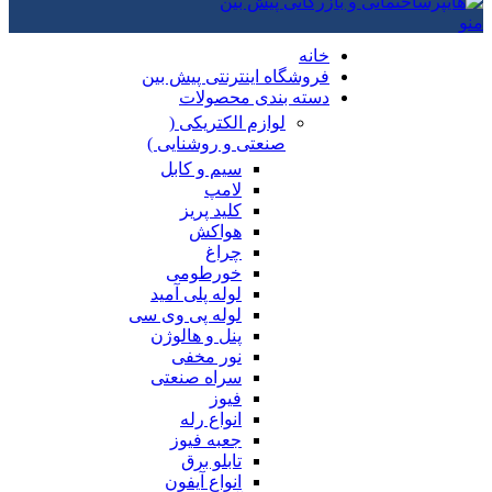
منو
خانه
فروشگاه اینترنتی پیش بین
دسته بندی محصولات
لوازم الکتریکی (
صنعتی و روشنایی )
سیم و کابل
لامپ
کلید پریز
هواکش
چراغ
خورطومی
لوله پلی آمید
لوله پی وی سی
پنل و هالوژن
نور مخفی
سراه صنعتی
فیوز
انواع رله
جعبه فیوز
تابلو برق
انواع آیفون