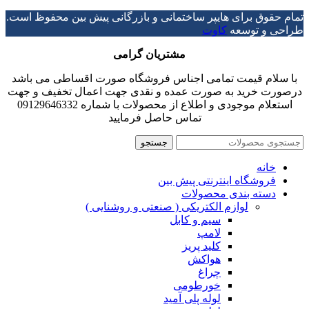
تمام حقوق برای هایپر ساختمانی و بازرگانی پیش بین محفوظ است.
طراحی و توسعه
کاوت
مشتریان گرامی
با سلام قیمت تمامی اجناس فروشگاه صورت اقساطی می باشد
درصورت خرید به صورت عمده و نقدی جهت اعمال تخفیف و جهت
استعلام موجودی و اطلاع از محصولات با شماره 09129646332
تماس حاصل فرمایید
جستجو
خانه
فروشگاه اینترنتی پیش بین
دسته بندی محصولات
لوازم الکتریکی ( صنعتی و روشنایی )
سیم و کابل
لامپ
کلید پریز
هواکش
چراغ
خورطومی
لوله پلی آمید