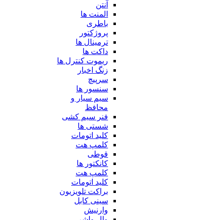
آنتن
المنت ها
باطری
پروژکتور
ترمینال ها
داکت ها
ریموت کنترل ها
زنگ اخبار
سرپیچ
سنسور ها
سیم سیار و
محافظ
فنر سیم کشی
شستی ها
کلید اتومات
کلمپ هت
قوطی
کانکتور ها
کلمپ هت
کلید اتومات
براکت تلویزیون
سینی کابل
وارنیش
وال واشر