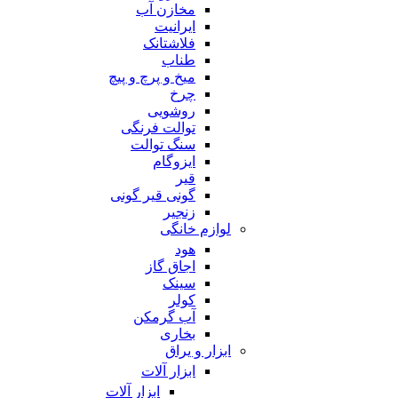
مخازن آب
ایرانیت
فلاشتانک
طناب
میخ و پرچ و پیچ
چرخ
روشویی
توالت فرنگی
سنگ توالت
ایزوگام
قیر
گونی قیر گونی
زنجیر
لوازم خانگی
هود
اجاق گاز
سینک
کولر
آب گرمکن
بخاری
ابزار و یراق
ابزار آلات
ابزار آلات