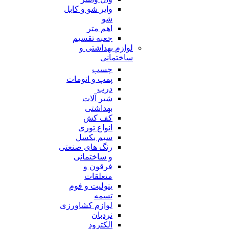
وایر شو و کابل
شو
اهم متر
جعبه تقسیم
لوازم بهداشتی و
ساختمانی
چسب
پمپ و اتومات
درب
شیر آلات
بهداشتی
کف کش
انواع توری
سیم بکسل
رنگ های صنعتی
و ساختمانی
فرقون و
متعلقات
ینولیت و فوم
تسمه
لوازم کشاورزی
نردبان
الکترود