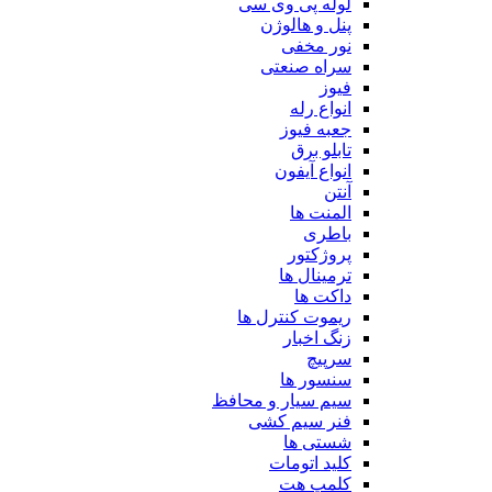
لوله پی وی سی
پنل و هالوژن
نور مخفی
سراه صنعتی
فیوز
انواع رله
جعبه فیوز
تابلو برق
انواع آیفون
آنتن
المنت ها
باطری
پروژکتور
ترمینال ها
داکت ها
ریموت کنترل ها
زنگ اخبار
سرپیچ
سنسور ها
سیم سیار و محافظ
فنر سیم کشی
شستی ها
کلید اتومات
کلمپ هت