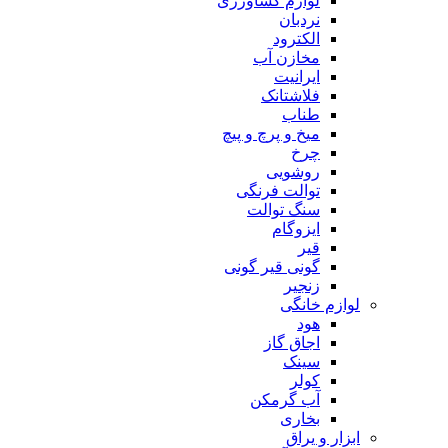
لوازم کشاورزی
نردبان
الکترود
مخازن آب
ایرانیت
فلاشتانک
طناب
میخ و پرچ و پیچ
چرخ
روشویی
توالت فرنگی
سنگ توالت
ایزوگام
قیر
گونی قیر گونی
زنجیر
لوازم خانگی
هود
اجاق گاز
سینک
کولر
آب گرمکن
بخاری
ابزار و یراق