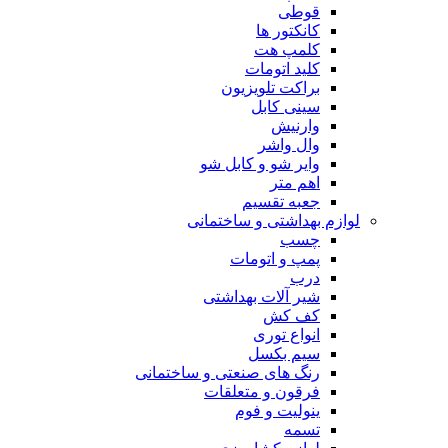
قوطی
کانکتور ها
کلمپ هت
کلید اتومات
براکت تلویزیون
سینی کابل
وارنیش
وال واشر
وایر شو و کابل شو
اهم متر
جعبه تقسیم
لوازم بهداشتی و ساختمانی
چسب
پمپ و اتومات
درب
شیر آلات بهداشتی
کف کش
انواع توری
سیم بکسل
رنگ های صنعتی و ساختمانی
فرقون و متعلقات
ینولیت و فوم
تسمه