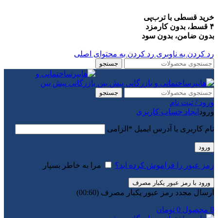
خرید قسطی با ترب‌پی
۴ قسط، بدون کارمزد
بدون ضامن، بدون سود
رد کردن به ناوبری
رد کردن به محتوای اصلی
جستجو
جستجو
ورود / ثبت نام
ورود
ایجاد حساب کاربری
نام کاربری یا آدرس ایمیل
*
الزامی
ورود
رمز عبور را فراموش کرده اید؟
مرا به خاطر بسپار
ورود با رمز عبور یکبار مصرف
ارسال مجدد رمز عبور یکبار مصرف
(00:
60
)
0
محصول
0
تومان