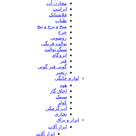
مخازن آب
ایرانیت
فلاشتانک
طناب
میخ و پرچ و پیچ
چرخ
روشویی
توالت فرنگی
سنگ توالت
ایزوگام
قیر
گونی قیر گونی
زنجیر
لوازم خانگی
هود
اجاق گاز
سینک
کولر
آب گرمکن
بخاری
ابزار و یراق
ابزار آلات
ابزار آلات