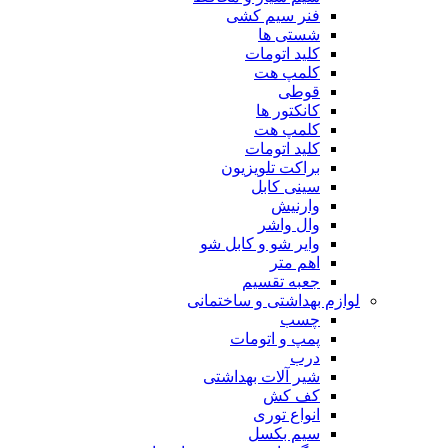
فنر سیم کشی
شستی ها
کلید اتومات
کلمپ هت
قوطی
کانکتور ها
کلمپ هت
کلید اتومات
براکت تلویزیون
سینی کابل
وارنیش
وال واشر
وایر شو و کابل شو
اهم متر
جعبه تقسیم
لوازم بهداشتی و ساختمانی
چسب
پمپ و اتومات
درب
شیر آلات بهداشتی
کف کش
انواع توری
سیم بکسل