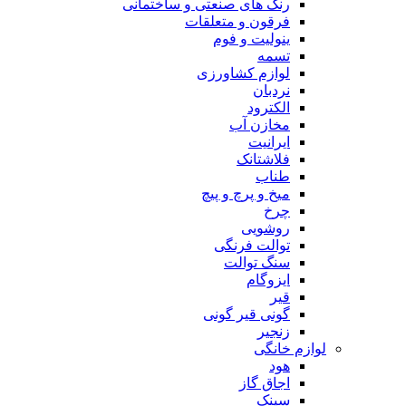
رنگ های صنعتی و ساختمانی
فرقون و متعلقات
ینولیت و فوم
تسمه
لوازم کشاورزی
نردبان
الکترود
مخازن آب
ایرانیت
فلاشتانک
طناب
میخ و پرچ و پیچ
چرخ
روشویی
توالت فرنگی
سنگ توالت
ایزوگام
قیر
گونی قیر گونی
زنجیر
لوازم خانگی
هود
اجاق گاز
سینک