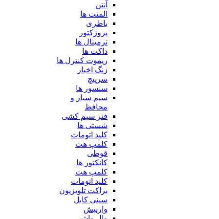
آنتن
المنت ها
باطری
پروژکتور
ترمینال ها
داکت ها
ریموت کنترل ها
زنگ اخبار
سرپیچ
سنسور ها
سیم سیار و
محافظ
فنر سیم کشی
شستی ها
کلید اتومات
کلمپ هت
قوطی
کانکتور ها
کلمپ هت
کلید اتومات
براکت تلویزیون
سینی کابل
وارنیش
وال واشر