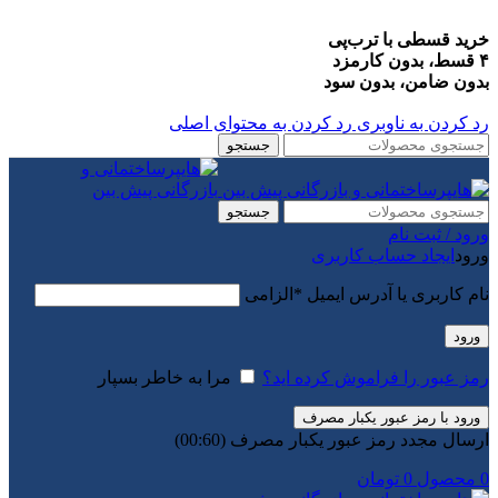
خرید قسطی با ترب‌پی
۴ قسط، بدون کارمزد
بدون ضامن، بدون سود
رد کردن به ناوبری
رد کردن به محتوای اصلی
جستجو
جستجو
ورود / ثبت نام
ورود
ایجاد حساب کاربری
نام کاربری یا آدرس ایمیل
*
الزامی
ورود
رمز عبور را فراموش کرده اید؟
مرا به خاطر بسپار
ورود با رمز عبور یکبار مصرف
ارسال مجدد رمز عبور یکبار مصرف
(00:
60
)
0
محصول
0
تومان