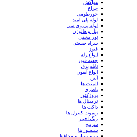
هواکش
چراغ
خورطومی
لوله پلی آمید
لوله پی وی سی
پنل و هالوژن
نور مخفی
سراه صنعتی
فیوز
انواع رله
جعبه فیوز
تابلو برق
انواع آیفون
آنتن
المنت ها
باطری
پروژکتور
ترمینال ها
داکت ها
ریموت کنترل ها
زنگ اخبار
سرپیچ
سنسور ها
سیم سیار و محافظ