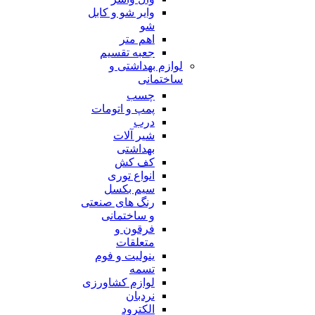
وایر شو و کابل
شو
اهم متر
جعبه تقسیم
لوازم بهداشتی و
ساختمانی
چسب
پمپ و اتومات
درب
شیر آلات
بهداشتی
کف کش
انواع توری
سیم بکسل
رنگ های صنعتی
و ساختمانی
فرقون و
متعلقات
ینولیت و فوم
تسمه
لوازم کشاورزی
نردبان
الکترود