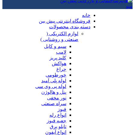
منو
خانه
فروشگاه اینترنتی پیش بین
دسته بندی محصولات
لوازم الکتریکی (
صنعتی و روشنایی )
سیم و کابل
لامپ
کلید پریز
هواکش
چراغ
خورطومی
لوله پلی آمید
لوله پی وی سی
پنل و هالوژن
نور مخفی
سراه صنعتی
فیوز
انواع رله
جعبه فیوز
تابلو برق
انواع آیفون