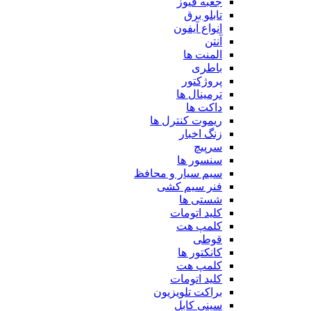
جعبه فیوز
تابلو برق
انواع آیفون
آنتن
المنت ها
باطری
پروژکتور
ترمینال ها
داکت ها
ریموت کنترل ها
زنگ اخبار
سرپیچ
سنسور ها
سیم سیار و محافظ
فنر سیم کشی
شستی ها
کلید اتومات
کلمپ هت
قوطی
کانکتور ها
کلمپ هت
کلید اتومات
براکت تلویزیون
سینی کابل