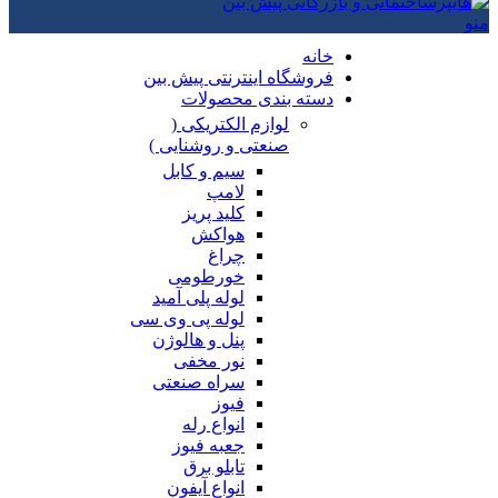
منو
خانه
فروشگاه اینترنتی پیش بین
دسته بندی محصولات
لوازم الکتریکی (
صنعتی و روشنایی )
سیم و کابل
لامپ
کلید پریز
هواکش
چراغ
خورطومی
لوله پلی آمید
لوله پی وی سی
پنل و هالوژن
نور مخفی
سراه صنعتی
فیوز
انواع رله
جعبه فیوز
تابلو برق
انواع آیفون