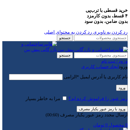
خرید قسطی با ترب‌پی
۴ قسط، بدون کارمزد
بدون ضامن، بدون سود
رد کردن به ناوبری
رد کردن به محتوای اصلی
جستجو
جستجو
ورود / ثبت نام
ورود
ایجاد حساب کاربری
نام کاربری یا آدرس ایمیل
*
الزامی
ورود
رمز عبور را فراموش کرده اید؟
مرا به خاطر بسپار
ورود با رمز عبور یکبار مصرف
ارسال مجدد رمز عبور یکبار مصرف
(00:
60
)
0
محصول
0
تومان