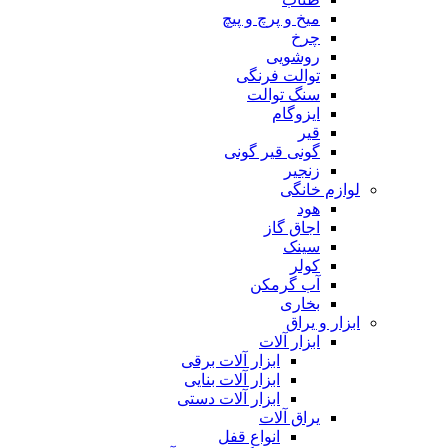
میخ و پرچ و پیچ
چرخ
روشویی
توالت فرنگی
سنگ توالت
ایزوگام
قیر
گونی قیر گونی
زنجیر
لوازم خانگی
هود
اجاق گاز
سینک
کولر
آب گرمکن
بخاری
ابزار و یراق
ابزار آلات
ابزار آلات برقی
ابزار آلات بنایی
ابزار آلات دستی
یراق آلات
انواع قفل