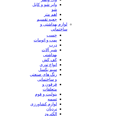
وایر شو و کابل
شو
اهم متر
جعبه تقسیم
لوازم بهداشتی و
ساختمانی
چسب
پمپ و اتومات
درب
شیر آلات
بهداشتی
کف کش
انواع توری
سیم بکسل
رنگ های صنعتی
و ساختمانی
فرقون و
متعلقات
ینولیت و فوم
تسمه
لوازم کشاورزی
نردبان
الکترود