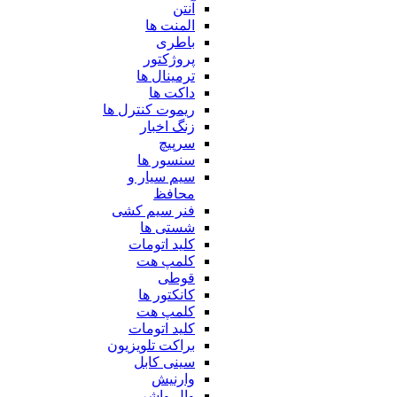
آنتن
المنت ها
باطری
پروژکتور
ترمینال ها
داکت ها
ریموت کنترل ها
زنگ اخبار
سرپیچ
سنسور ها
سیم سیار و
محافظ
فنر سیم کشی
شستی ها
کلید اتومات
کلمپ هت
قوطی
کانکتور ها
کلمپ هت
کلید اتومات
براکت تلویزیون
سینی کابل
وارنیش
وال واشر