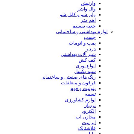
وارنیش
وال واشر
وایر شو و کابل شو
اهم متر
جعبه تقسیم
لوازم بهداشتی و ساختمانی
چسب
پمپ و اتومات
درب
شیر آلات بهداشتی
کف کش
انواع توری
سیم بکسل
رنگ های صنعتی و ساختمانی
فرقون و متعلقات
ینولیت و فوم
تسمه
لوازم کشاورزی
نردبان
الکترود
مخازن آب
ایرانیت
فلاشتانک
طناب