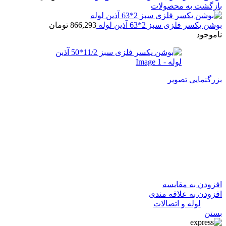
بازگشت به محصولات
بوشن یکسر فلزی سبز 2*63 آذین لوله
866,293
تومان
ناموجود
بزرگنمایی تصویر
بوشن یکسر فلزی سبز 11/2*50
آذین لوله
354,984
تومان
در انبار موجود نمی باشد
افزودن به مقایسه
افزودن به علاقه مندی
دسته:
لوله و اتصالات
بستن