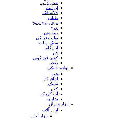
مخازن آب
ایرانیت
فلاشتانک
طناب
میخ و پرچ و پیچ
چرخ
روشویی
توالت فرنگی
سنگ توالت
ایزوگام
قیر
گونی قیر گونی
زنجیر
لوازم خانگی
هود
اجاق گاز
سینک
کولر
آب گرمکن
بخاری
ابزار و یراق
ابزار آلات
ابزار آلات