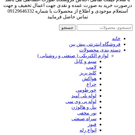
درصورت خرید به صورت عمده و نقدی جهت اعمال تخفیف و جهت
استعلام موجودی و اطلاع از محصولات با شماره 09129646332
تماس حاصل فرمایید
جستجو
خانه
فروشگاه اینترنتی پیش بین
دسته بندی محصولات
لوازم الکتریکی ( صنعتی و روشنایی )
سیم و کابل
لامپ
کلید پریز
هواکش
چراغ
خورطومی
لوله پلی آمید
لوله پی وی سی
پنل و هالوژن
نور مخفی
سراه صنعتی
فیوز
انواع رله