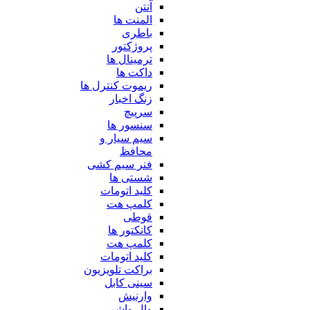
آنتن
المنت ها
باطری
پروژکتور
ترمینال ها
داکت ها
ریموت کنترل ها
زنگ اخبار
سرپیچ
سنسور ها
سیم سیار و
محافظ
فنر سیم کشی
شستی ها
کلید اتومات
کلمپ هت
قوطی
کانکتور ها
کلمپ هت
کلید اتومات
براکت تلویزیون
سینی کابل
وارنیش
وال واشر