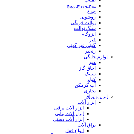
میخ و پرچ و پیچ
چرخ
روشویی
توالت فرنگی
سنگ توالت
ایزوگام
قیر
گونی قیر گونی
زنجیر
لوازم خانگی
هود
اجاق گاز
سینک
کولر
آب گرمکن
بخاری
ابزار و یراق
ابزار آلات
ابزار آلات برقی
ابزار آلات بنایی
ابزار آلات دستی
یراق آلات
انواع قفل