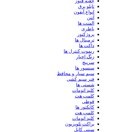
جعبه فیوز
تابلو برق
انواع آیفون
آنتن
المنت ها
باطری
پروژکتور
ترمینال ها
داکت ها
ریموت کنترل ها
زنگ اخبار
سرپیچ
سنسور ها
سیم سیار و محافظ
فنر سیم کشی
شستی ها
کلید اتومات
کلمپ هت
قوطی
کانکتور ها
کلمپ هت
کلید اتومات
براکت تلویزیون
سینی کابل