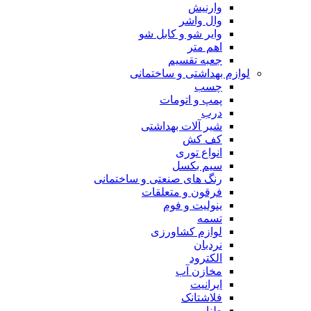
وارنیش
وال واشر
وایر شو و کابل شو
اهم متر
جعبه تقسیم
لوازم بهداشتی و ساختمانی
چسب
پمپ و اتومات
درب
شیر آلات بهداشتی
کف کش
انواع توری
سیم بکسل
رنگ های صنعتی و ساختمانی
فرقون و متعلقات
ینولیت و فوم
تسمه
لوازم کشاورزی
نردبان
الکترود
مخازن آب
ایرانیت
فلاشتانک
طناب