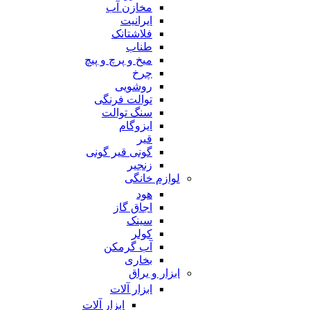
مخازن آب
ایرانیت
فلاشتانک
طناب
میخ و پرچ و پیچ
چرخ
روشویی
توالت فرنگی
سنگ توالت
ایزوگام
قیر
گونی قیر گونی
زنجیر
لوازم خانگی
هود
اجاق گاز
سینک
کولر
آب گرمکن
بخاری
ابزار و یراق
ابزار آلات
ابزار آلات