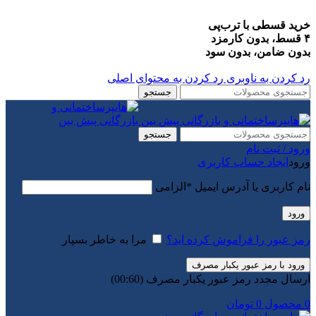
خرید قسطی با ترب‌پی
۴ قسط، بدون کارمزد
بدون ضامن، بدون سود
رد کردن به ناوبری
رد کردن به محتوای اصلی
جستجو
جستجو
ورود / ثبت نام
ورود
ایجاد حساب کاربری
نام کاربری یا آدرس ایمیل
*
الزامی
ورود
رمز عبور را فراموش کرده اید؟
مرا به خاطر بسپار
ورود با رمز عبور یکبار مصرف
ارسال مجدد رمز عبور یکبار مصرف
(00:
60
)
0
محصول
0
تومان