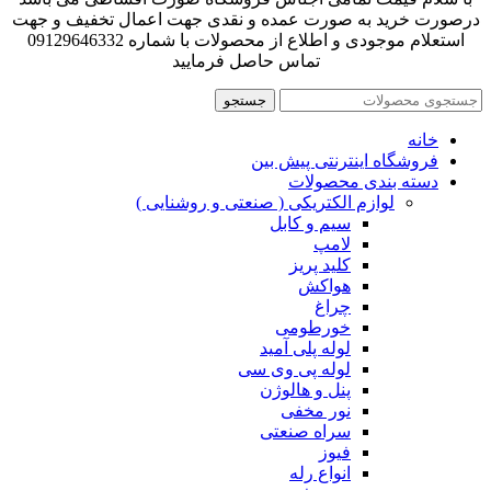
درصورت خرید به صورت عمده و نقدی جهت اعمال تخفیف و جهت
استعلام موجودی و اطلاع از محصولات با شماره 09129646332
تماس حاصل فرمایید
جستجو
خانه
فروشگاه اینترنتی پیش بین
دسته بندی محصولات
لوازم الکتریکی ( صنعتی و روشنایی )
سیم و کابل
لامپ
کلید پریز
هواکش
چراغ
خورطومی
لوله پلی آمید
لوله پی وی سی
پنل و هالوژن
نور مخفی
سراه صنعتی
فیوز
انواع رله