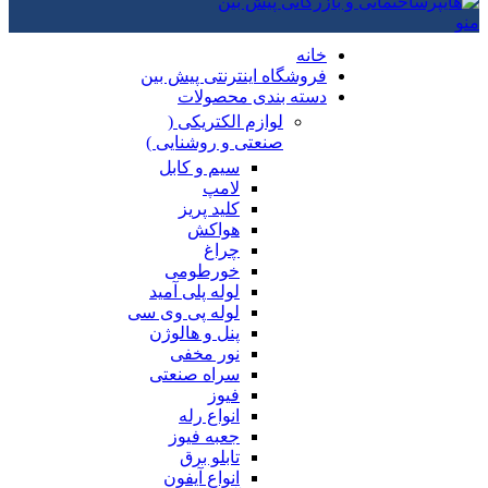
منو
خانه
فروشگاه اینترنتی پیش بین
دسته بندی محصولات
لوازم الکتریکی (
صنعتی و روشنایی )
سیم و کابل
لامپ
کلید پریز
هواکش
چراغ
خورطومی
لوله پلی آمید
لوله پی وی سی
پنل و هالوژن
نور مخفی
سراه صنعتی
فیوز
انواع رله
جعبه فیوز
تابلو برق
انواع آیفون