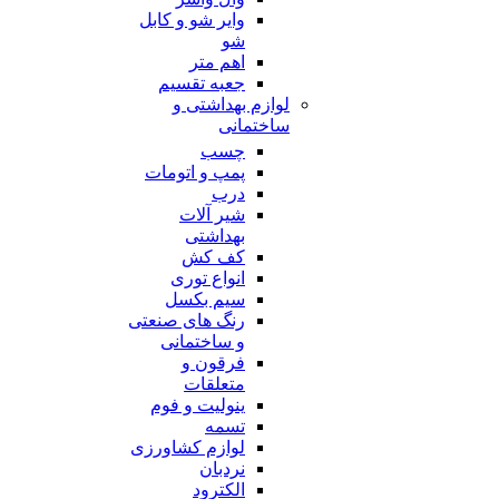
وایر شو و کابل
شو
اهم متر
جعبه تقسیم
لوازم بهداشتی و
ساختمانی
چسب
پمپ و اتومات
درب
شیر آلات
بهداشتی
کف کش
انواع توری
سیم بکسل
رنگ های صنعتی
و ساختمانی
فرقون و
متعلقات
ینولیت و فوم
تسمه
لوازم کشاورزی
نردبان
الکترود