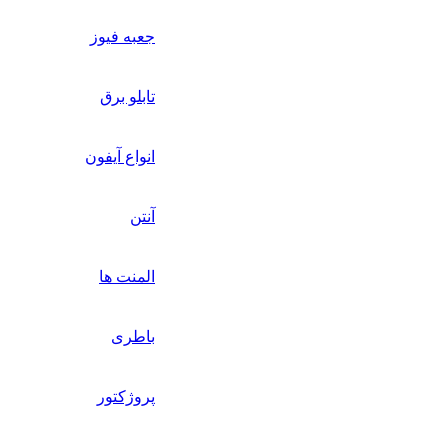
جعبه فیوز
تابلو برق
انواع آیفون
آنتن
المنت ها
باطری
پروژکتور