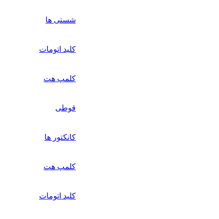
شستی ها
کلید اتومات
کلمپ هت
قوطی
کانکتور ها
کلمپ هت
کلید اتومات