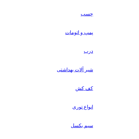
چسب
پمپ و اتومات
درب
شیر آلات بهداشتی
کف کش
انواع توری
سیم بکسل