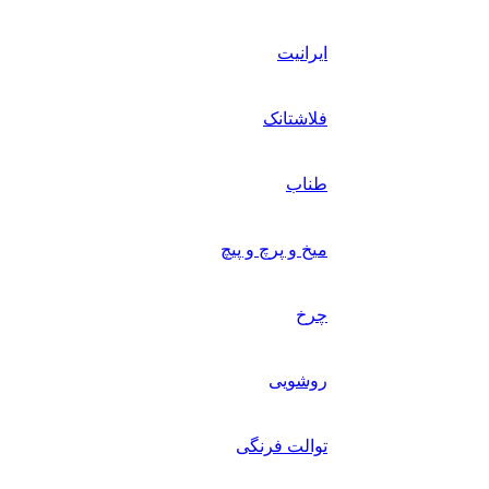
ایرانیت
فلاشتانک
طناب
میخ و پرچ و پیچ
چرخ
روشویی
توالت فرنگی