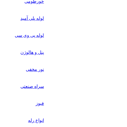
خورطومی
لوله پلی آمید
لوله پی وی سی
پنل و هالوژن
نور مخفی
سراه صنعتی
فیوز
انواع رله