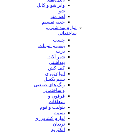
وایر شو و کابل
شو
اهم متر
جعبه تقسیم
لوازم بهداشتی و
ساختمانی
چسب
پمپ و اتومات
درب
شیر آلات
بهداشتی
کف کش
انواع توری
سیم بکسل
رنگ های صنعتی
و ساختمانی
فرقون و
متعلقات
ینولیت و فوم
تسمه
لوازم کشاورزی
نردبان
الکترود