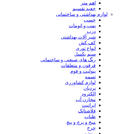
اهم متر
جعبه تقسیم
لوازم بهداشتی و ساختمانی
چسب
پمپ و اتومات
درب
شیر آلات بهداشتی
کف کش
انواع توری
سیم بکسل
رنگ های صنعتی و ساختمانی
فرقون و متعلقات
ینولیت و فوم
تسمه
لوازم کشاورزی
نردبان
الکترود
مخازن آب
ایرانیت
فلاشتانک
طناب
میخ و پرچ و پیچ
چرخ
روشویی