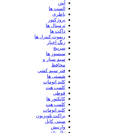
آنتن
المنت ها
باطری
پروژکتور
ترمینال ها
داکت ها
ریموت کنترل ها
زنگ اخبار
سرپیچ
سنسور ها
سیم سیار و
محافظ
فنر سیم کشی
شستی ها
کلید اتومات
کلمپ هت
قوطی
کانکتور ها
کلمپ هت
کلید اتومات
براکت تلویزیون
سینی کابل
وارنیش
وال واشر