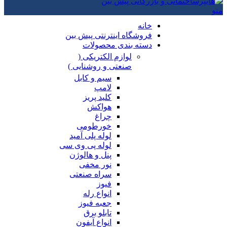
منو
خانه
فروشگاه اینترنتی پیش بین
دسته بندی محصولات
لوازم الکتریکی (
صنعتی و روشنایی )
سیم و کابل
لامپ
کلید پریز
هواکش
چراغ
خورطومی
لوله پلی آمید
لوله پی وی سی
پنل و هالوژن
نور مخفی
سراه صنعتی
فیوز
انواع رله
جعبه فیوز
تابلو برق
انواع آیفون