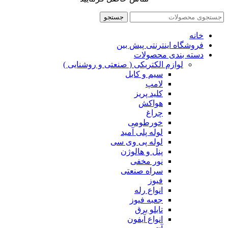
جستجو
خانه
فروشگاه اینترنتی پیش بین
دسته بندی محصولات
لوازم الکتریکی ( صنعتی و روشنایی )
سیم و کابل
لامپ
کلید پریز
هواکش
چراغ
خورطومی
لوله پلی آمید
لوله پی وی سی
پنل و هالوژن
نور مخفی
سراه صنعتی
فیوز
انواع رله
جعبه فیوز
تابلو برق
انواع آیفون