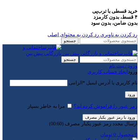
خرید قسطی با ترب‌پی
۴ قسط، بدون کارمزد
بدون ضامن، بدون سود
رد کردن به ناوبری
رد کردن به محتوای اصلی
جستجو
جستجو
ورود / ثبت نام
ورود
ایجاد حساب کاربری
نام کاربری یا آدرس ایمیل
*
الزامی
ورود
رمز عبور را فراموش کرده اید؟
مرا به خاطر بسپار
ورود با رمز عبور یکبار مصرف
ارسال مجدد رمز عبور یکبار مصرف
(00:
60
)
0
محصول
0
تومان