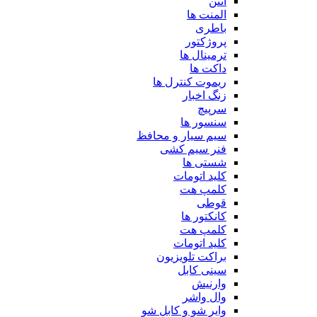
آنتن
المنت ها
باطری
پروژکتور
ترمینال ها
داکت ها
ریموت کنترل ها
زنگ اخبار
سرپیچ
سنسور ها
سیم سیار و محافظ
فنر سیم کشی
شستی ها
کلید اتومات
کلمپ هت
قوطی
کانکتور ها
کلمپ هت
کلید اتومات
براکت تلویزیون
سینی کابل
وارنیش
وال واشر
وایر شو و کابل شو