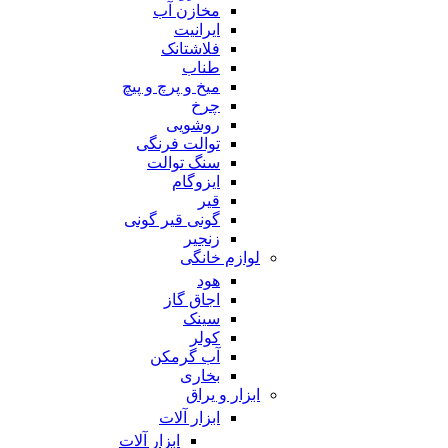
مخازن آب
ایرانیت
فلاشتانک
طناب
میخ و پرچ و پیچ
چرخ
روشویی
توالت فرنگی
سنگ توالت
ایزوگام
قیر
گونی قیر گونی
زنجیر
لوازم خانگی
هود
اجاق گاز
سینک
کولر
آب گرمکن
بخاری
ابزار و یراق
ابزار آلات
ابزار آلات