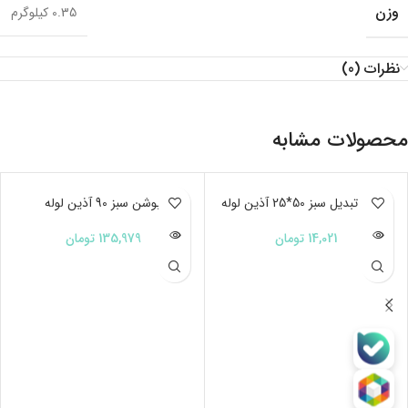
وزن
0.35 کیلوگرم
نظرات (0)
محصولات مشابه
ناموجود
بوشن تبدیل سبز 50*25 آذین لوله
ناموجود
بوشن سبز 90 آذین لوله
14,021
تومان
135,979
تومان