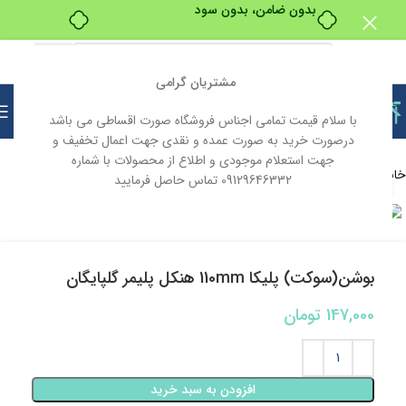
بدون ضامن، بدون سود
مشتریان گرامی
با سلام قیمت تمامی اجناس فروشگاه صورت اقساطی می باشد
درصورت خرید به صورت عمده و نقدی جهت اعمال تخفیف و
جهت استعلام موجودی و اطلاع از محصولات با شماره
خانه
تاسیسات
لوله و اتصالات
09129646332 تماس حاصل فرمایید
بزرگنمایی تصویر
بوشن(سوکت) پلیکا 110mm هنکل پلیمر گلپایگان
147,000
تومان
افزودن به سبد خرید