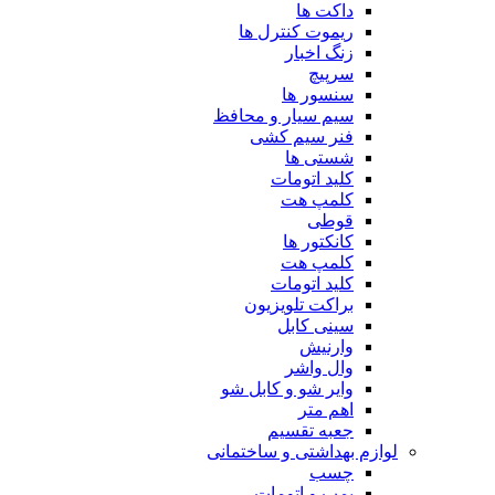
داکت ها
ریموت کنترل ها
زنگ اخبار
سرپیچ
سنسور ها
سیم سیار و محافظ
فنر سیم کشی
شستی ها
کلید اتومات
کلمپ هت
قوطی
کانکتور ها
کلمپ هت
کلید اتومات
براکت تلویزیون
سینی کابل
وارنیش
وال واشر
وایر شو و کابل شو
اهم متر
جعبه تقسیم
لوازم بهداشتی و ساختمانی
چسب
پمپ و اتومات