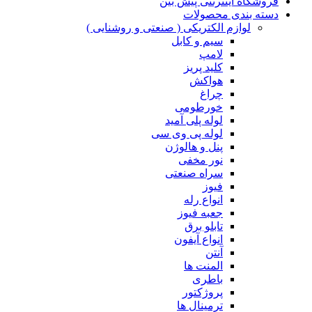
فروشگاه اینترنتی پیش بین
دسته بندی محصولات
لوازم الکتریکی ( صنعتی و روشنایی )
سیم و کابل
لامپ
کلید پریز
هواکش
چراغ
خورطومی
لوله پلی آمید
لوله پی وی سی
پنل و هالوژن
نور مخفی
سراه صنعتی
فیوز
انواع رله
جعبه فیوز
تابلو برق
انواع آیفون
آنتن
المنت ها
باطری
پروژکتور
ترمینال ها