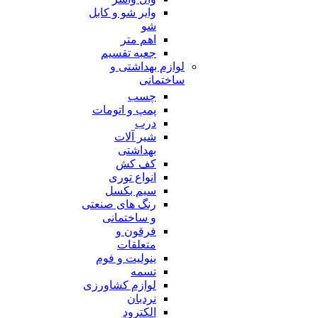
وایر شو و کابل
شو
اهم متر
جعبه تقسیم
لوازم بهداشتی و
ساختمانی
چسب
پمپ و اتومات
درب
شیر آلات
بهداشتی
کف کش
انواع توری
سیم بکسل
رنگ های صنعتی
و ساختمانی
فرقون و
متعلقات
ینولیت و فوم
تسمه
لوازم کشاورزی
نردبان
الکترود