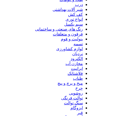
درب
شیر آلات بهداشتی
کف کش
انواع توری
سیم بکسل
رنگ های صنعتی و ساختمانی
فرقون و متعلقات
ینولیت و فوم
تسمه
لوازم کشاورزی
نردبان
الکترود
مخازن آب
ایرانیت
فلاشتانک
طناب
میخ و پرچ و پیچ
چرخ
روشویی
توالت فرنگی
سنگ توالت
ایزوگام
قیر