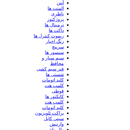
آنتن
المنت ها
باطری
پروژکتور
ترمینال ها
داکت ها
ریموت کنترل ها
زنگ اخبار
سرپیچ
سنسور ها
سیم سیار و
محافظ
فنر سیم کشی
شستی ها
کلید اتومات
کلمپ هت
قوطی
کانکتور ها
کلمپ هت
کلید اتومات
براکت تلویزیون
سینی کابل
وارنیش
وال واشر