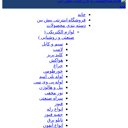
منو
خانه
فروشگاه اینترنتی پیش بین
دسته بندی محصولات
لوازم الکتریکی (
صنعتی و روشنایی )
سیم و کابل
لامپ
کلید پریز
هواکش
چراغ
خورطومی
لوله پلی آمید
لوله پی وی سی
پنل و هالوژن
نور مخفی
سراه صنعتی
فیوز
انواع رله
جعبه فیوز
تابلو برق
انواع آیفون