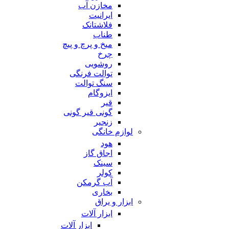
مخازن آب
ایرانیت
فلاشتانک
طناب
میخ و پرچ و پیچ
چرخ
روشویی
توالت فرنگی
سنگ توالت
ایزوگام
قیر
گونی قیر گونی
زنجیر
لوازم خانگی
هود
اجاق گاز
سینک
کولر
آب گرمکن
بخاری
ابزار و یراق
ابزار آلات
ابزار آلات