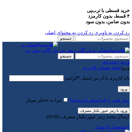
خرید قسطی با ترب‌پی
۴ قسط، بدون کارمزد
بدون ضامن، بدون سود
رد کردن به ناوبری
رد کردن به محتوای اصلی
جستجو
جستجو
ورود / ثبت نام
ورود
ایجاد حساب کاربری
نام کاربری یا آدرس ایمیل
*
الزامی
ورود
رمز عبور را فراموش کرده اید؟
مرا به خاطر بسپار
ورود با رمز عبور یکبار مصرف
ارسال مجدد رمز عبور یکبار مصرف
(00:
60
)
0
محصول
0
تومان