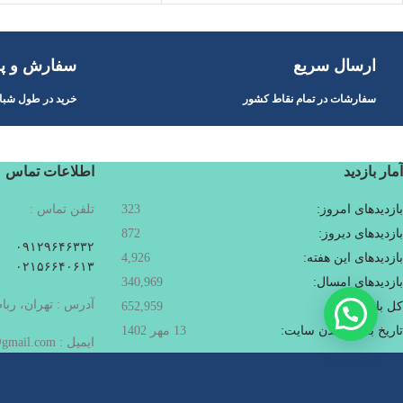
ارسال سریع
سفارش و پر
سفارشات در تمام نقاط کشور
خرید در طول شبان
آمار بازدید
اطلاعات تماس
بازدیدهای امروز:
323
تلفن تماس :
بازدیدهای دیروز:
872
۰۹۱۲۹۶۴۶۳۳۲
بازدیدهای این هفته:
4,926
۰۲۱۵۶۶۴۰۶۱۳
بازدیدهای امسال:
340,969
آدرس : تهران، ربا
کل بازدیدها:
652,959
تاریخ به‌روزشدن سایت:
13 مهر 1402
ایمیل : Pishbinshop@gmail.com