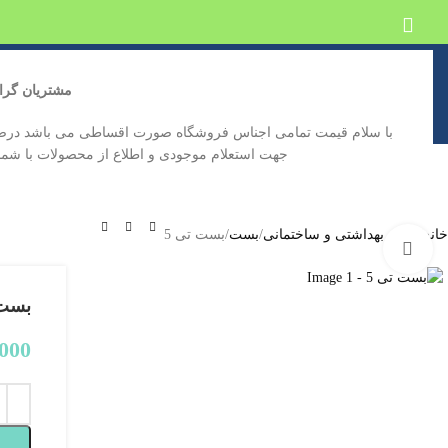
مشتریان گر
با سلام قیمت تمامی اجناس فروشگاه صورت اقساطی می باشد درص
جهت استعلام موجودی و اطلاع از محصولات با شماره 09129646332 تماس حاصل فر
خانه
فروشگاه اینترنتی پیش بین
دسته بندی محصولات
کاتالوگ محصول
خانه
لوازم بهداشتی و ساختمانی
بست
بست تی 5
بزرگنمایی تصویر
بست 
,000