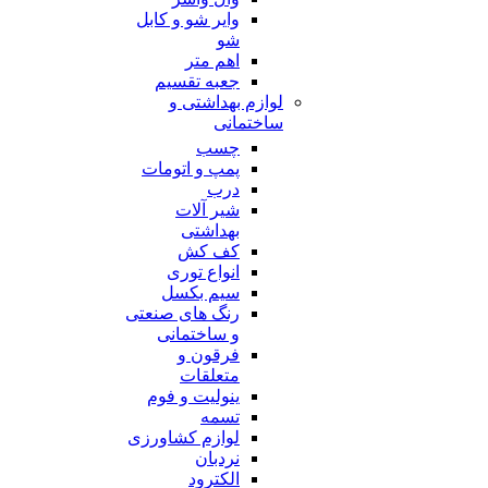
وایر شو و کابل
شو
اهم متر
جعبه تقسیم
لوازم بهداشتی و
ساختمانی
چسب
پمپ و اتومات
درب
شیر آلات
بهداشتی
کف کش
انواع توری
سیم بکسل
رنگ های صنعتی
و ساختمانی
فرقون و
متعلقات
ینولیت و فوم
تسمه
لوازم کشاورزی
نردبان
الکترود