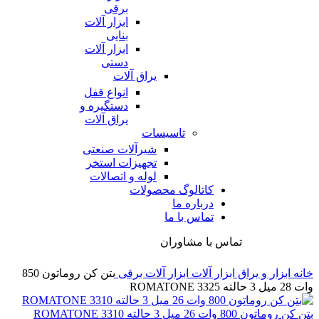
برقی
ابزار آلات
بنایی
ابزار آلات
دستی
یراق آلات
انواع قفل
دستگیره و
یراق آلات
تاسیسات
شیرآلات صنعتی
تجهیزات استخر
لوله و اتصالات
کاتالوگ محصولات
درباره ما
تماس با ما
تماس با مشاوران
خانه
ابزار و یراق
ابزار آلات
ابزار آلات برقی
بتن کن روماتون 850
وات 28 میل 3 حالته ROMATONE 3325
بتن کن روماتون 800 وات 26 میل 3 حالته 3310 ROMATONE