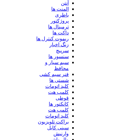
آنتن
المنت ها
باطری
پروژکتور
ترمینال ها
داکت ها
ریموت کنترل ها
زنگ اخبار
سرپیچ
سنسور ها
سیم سیار و
محافظ
فنر سیم کشی
شستی ها
کلید اتومات
کلمپ هت
قوطی
کانکتور ها
کلمپ هت
کلید اتومات
براکت تلویزیون
سینی کابل
وارنیش
وال واشر