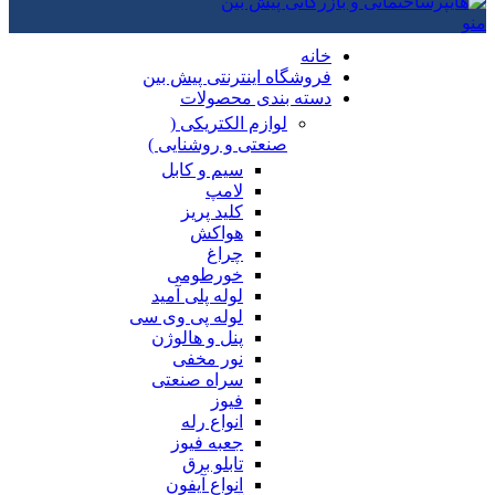
منو
خانه
فروشگاه اینترنتی پیش بین
دسته بندی محصولات
لوازم الکتریکی (
صنعتی و روشنایی )
سیم و کابل
لامپ
کلید پریز
هواکش
چراغ
خورطومی
لوله پلی آمید
لوله پی وی سی
پنل و هالوژن
نور مخفی
سراه صنعتی
فیوز
انواع رله
جعبه فیوز
تابلو برق
انواع آیفون