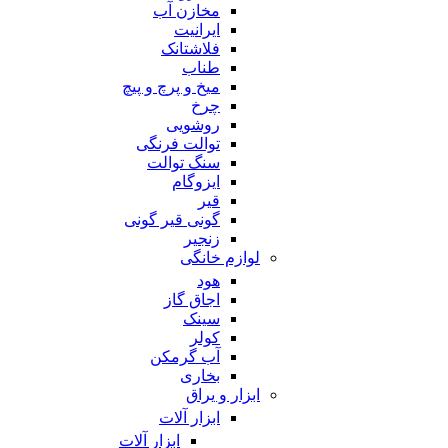
مخازن آب
ایرانیت
فلاشتانک
طناب
میخ و پرچ و پیچ
چرخ
روشویی
توالت فرنگی
سنگ توالت
ایزوگام
قیر
گونی قیر گونی
زنجیر
لوازم خانگی
هود
اجاق گاز
سینک
کولر
آب گرمکن
بخاری
ابزار و یراق
ابزار آلات
ابزار آلات