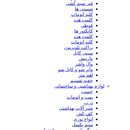
فنر سیم کشی
شستی ها
کلید اتومات
کلمپ هت
قوطی
کانکتور ها
کلمپ هت
کلید اتومات
براکت تلویزیون
سینی کابل
وارنیش
وال واشر
وایر شو و کابل شو
اهم متر
جعبه تقسیم
لوازم بهداشتی و ساختمانی
چسب
پمپ و اتومات
درب
شیر آلات بهداشتی
کف کش
انواع توری
سیم بکسل