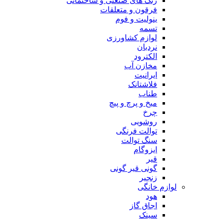
رنگ های صنعتی و ساختمانی
فرقون و متعلقات
ینولیت و فوم
تسمه
لوازم کشاورزی
نردبان
الکترود
مخازن آب
ایرانیت
فلاشتانک
طناب
میخ و پرچ و پیچ
چرخ
روشویی
توالت فرنگی
سنگ توالت
ایزوگام
قیر
گونی قیر گونی
زنجیر
لوازم خانگی
هود
اجاق گاز
سینک