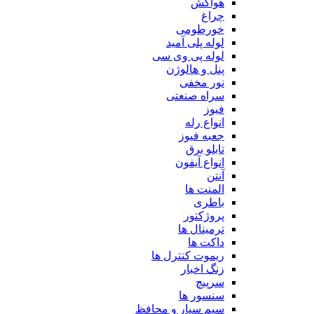
هواکش
چراغ
خورطومی
لوله پلی آمید
لوله پی وی سی
پنل و هالوژن
نور مخفی
سراه صنعتی
فیوز
انواع رله
جعبه فیوز
تابلو برق
انواع آیفون
آنتن
المنت ها
باطری
پروژکتور
ترمینال ها
داکت ها
ریموت کنترل ها
زنگ اخبار
سرپیچ
سنسور ها
سیم سیار و محافظ