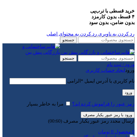
خرید قسطی با ترب‌پی
۴ قسط، بدون کارمزد
بدون ضامن، بدون سود
رد کردن به ناوبری
رد کردن به محتوای اصلی
جستجو
جستجو
ورود / ثبت نام
ورود
ایجاد حساب کاربری
نام کاربری یا آدرس ایمیل
*
الزامی
ورود
رمز عبور را فراموش کرده اید؟
مرا به خاطر بسپار
ورود با رمز عبور یکبار مصرف
ارسال مجدد رمز عبور یکبار مصرف
(00:
60
)
0
محصول
0
تومان