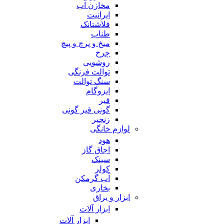
مخازن آب
ایرانیت
فلاشتانک
طناب
میخ و پرچ و پیچ
چرخ
روشویی
توالت فرنگی
سنگ توالت
ایزوگام
قیر
گونی قیر گونی
زنجیر
لوازم خانگی
هود
اجاق گاز
سینک
کولر
آب گرمکن
بخاری
ابزار و یراق
ابزار آلات
ابزار آلات