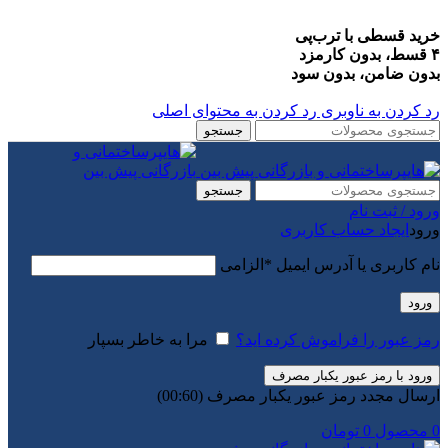
خرید قسطی با ترب‌پی
۴ قسط، بدون کارمزد
بدون ضامن، بدون سود
رد کردن به ناوبری
رد کردن به محتوای اصلی
جستجو
جستجو
ورود / ثبت نام
ورود
ایجاد حساب کاربری
نام کاربری یا آدرس ایمیل
*
الزامی
ورود
رمز عبور را فراموش کرده اید؟
مرا به خاطر بسپار
ورود با رمز عبور یکبار مصرف
ارسال مجدد رمز عبور یکبار مصرف
(00:
60
)
0
محصول
0
تومان