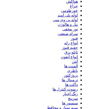
هواکش
چراغ
خورطومی
لوله پلی آمید
لوله پی وی سی
پنل و هالوژن
نور مخفی
سراه صنعتی
فیوز
انواع رله
جعبه فیوز
تابلو برق
انواع آیفون
آنتن
المنت ها
باطری
پروژکتور
ترمینال ها
داکت ها
ریموت کنترل ها
زنگ اخبار
سرپیچ
سنسور ها
سیم سیار و محافظ