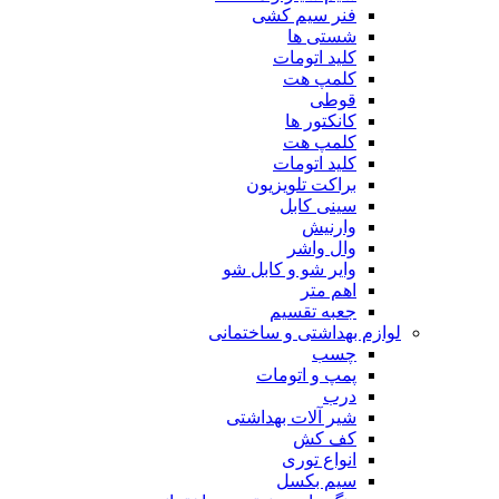
فنر سیم کشی
شستی ها
کلید اتومات
کلمپ هت
قوطی
کانکتور ها
کلمپ هت
کلید اتومات
براکت تلویزیون
سینی کابل
وارنیش
وال واشر
وایر شو و کابل شو
اهم متر
جعبه تقسیم
لوازم بهداشتی و ساختمانی
چسب
پمپ و اتومات
درب
شیر آلات بهداشتی
کف کش
انواع توری
سیم بکسل