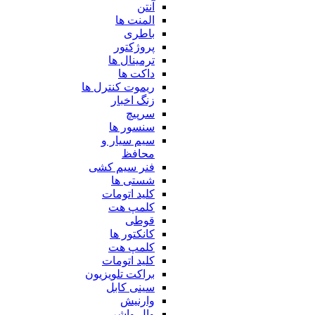
آنتن
المنت ها
باطری
پروژکتور
ترمینال ها
داکت ها
ریموت کنترل ها
زنگ اخبار
سرپیچ
سنسور ها
سیم سیار و
محافظ
فنر سیم کشی
شستی ها
کلید اتومات
کلمپ هت
قوطی
کانکتور ها
کلمپ هت
کلید اتومات
براکت تلویزیون
سینی کابل
وارنیش
وال واشر