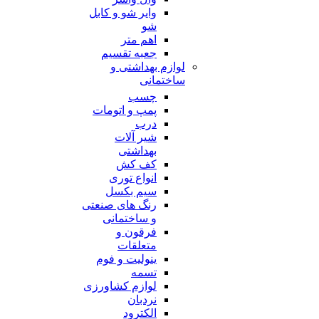
وایر شو و کابل
شو
اهم متر
جعبه تقسیم
لوازم بهداشتی و
ساختمانی
چسب
پمپ و اتومات
درب
شیر آلات
بهداشتی
کف کش
انواع توری
سیم بکسل
رنگ های صنعتی
و ساختمانی
فرقون و
متعلقات
ینولیت و فوم
تسمه
لوازم کشاورزی
نردبان
الکترود