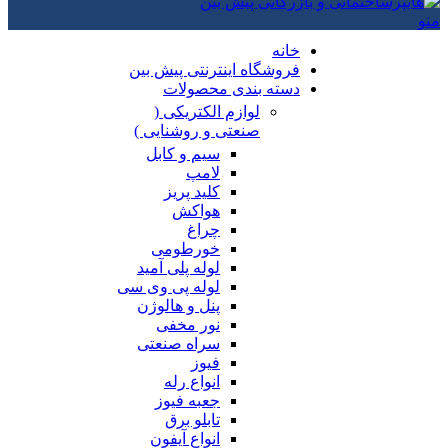
منو
خانه
فروشگاه اینترنتی پیش بین
دسته بندی محصولات
لوازم الکتریکی (
صنعتی و روشنایی )
سیم و کابل
لامپ
کلید پریز
هواکش
چراغ
خورطومی
لوله پلی آمید
لوله پی وی سی
پنل و هالوژن
نور مخفی
سراه صنعتی
فیوز
انواع رله
جعبه فیوز
تابلو برق
انواع آیفون