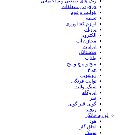
رنگ های صنعتی و ساختمانی
فرقون و متعلقات
ینولیت و فوم
تسمه
لوازم کشاورزی
نردبان
الکترود
مخازن آب
ایرانیت
فلاشتانک
طناب
میخ و پرچ و پیچ
چرخ
روشویی
توالت فرنگی
سنگ توالت
ایزوگام
قیر
گونی قیر گونی
زنجیر
لوازم خانگی
هود
اجاق گاز
سینک