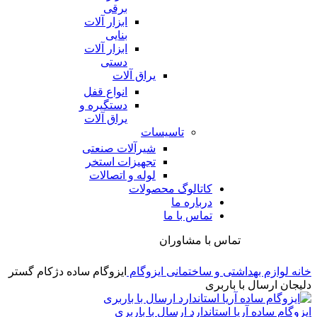
برقی
ابزار آلات
بنایی
ابزار آلات
دستی
یراق آلات
انواع قفل
دستگیره و
یراق آلات
تاسیسات
شیرآلات صنعتی
تجهیزات استخر
لوله و اتصالات
کاتالوگ محصولات
درباره ما
تماس با ما
تماس با مشاوران
خانه
لوازم بهداشتی و ساختمانی
ایزوگام
ایزوگام ساده دژکام گستر
دلیجان ارسال با باربری
ایزوگام ساده آریا استاندارد ارسال با باربری