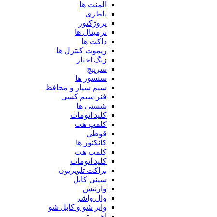
المنت ها
باطری
پروژکتور
ترمینال ها
داکت ها
ریموت کنترل ها
زنگ اخبار
سرپیچ
سنسور ها
سیم سیار و محافظ
فنر سیم کشی
شستی ها
کلید اتومات
کلمپ هت
قوطی
کانکتور ها
کلمپ هت
کلید اتومات
براکت تلویزیون
سینی کابل
وارنیش
وال واشر
وایر شو و کابل شو
اهم متر