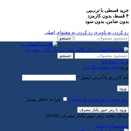
خرید قسطی با ترب‌پی
۴ قسط، بدون کارمزد
بدون ضامن، بدون سود
رد کردن به ناوبری
رد کردن به محتوای اصلی
جستجو
جستجو
ورود / ثبت نام
ورود
ایجاد حساب کاربری
الزامی
نام کاربری یا آدرس ایمیل
*
ورود
رمز عبور را فراموش کرده اید؟
مرا به خاطر بسپار
ورود با رمز عبور یکبار مصرف
ارسال مجدد رمز عبور یکبار مصرف
(00:
60
)
0
محصول
0
تومان