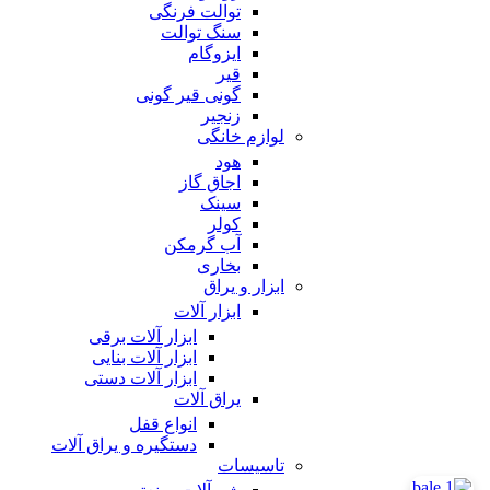
توالت فرنگی
سنگ توالت
ایزوگام
قیر
گونی قیر گونی
زنجیر
لوازم خانگی
هود
اجاق گاز
سینک
کولر
آب گرمکن
بخاری
ابزار و یراق
ابزار آلات
ابزار آلات برقی
ابزار آلات بنایی
ابزار آلات دستی
یراق آلات
انواع قفل
دستگیره و یراق آلات
تاسیسات