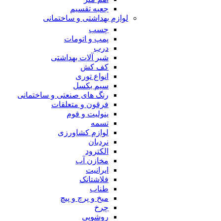
جعبه تقسیم
لوازم بهداشتی و ساختمانی
چسب
پمپ و اتومات
درب
شیر آلات بهداشتی
کف کش
انواع توری
سیم بکسل
رنگ های صنعتی و ساختمانی
فرقون و متعلقات
ینولیت و فوم
تسمه
لوازم کشاورزی
نردبان
الکترود
مخازن آب
ایرانیت
فلاشتانک
طناب
میخ و پرچ و پیچ
چرخ
روشویی