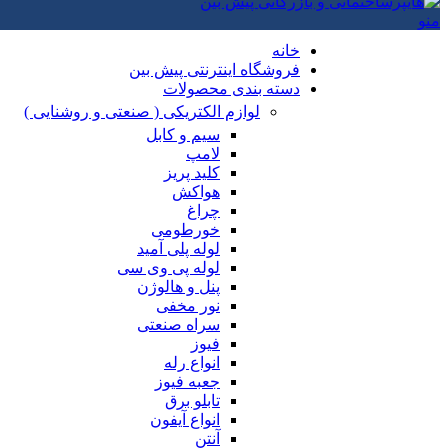
منو
خانه
فروشگاه اینترنتی پیش بین
دسته بندی محصولات
لوازم الکتریکی ( صنعتی و روشنایی )
سیم و کابل
لامپ
کلید پریز
هواکش
چراغ
خورطومی
لوله پلی آمید
لوله پی وی سی
پنل و هالوژن
نور مخفی
سراه صنعتی
فیوز
انواع رله
جعبه فیوز
تابلو برق
انواع آیفون
آنتن