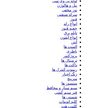
لوله پی وی سی
پنل و هالوژن
نور مخفی
سراه صنعتی
فیوز
انواع رله
جعبه فیوز
تابلو برق
انواع آیفون
آنتن
المنت ها
باطری
پروژکتور
ترمینال ها
داکت ها
ریموت کنترل ها
زنگ اخبار
سرپیچ
سنسور ها
سیم سیار و محافظ
فنر سیم کشی
شستی ها
کلید اتومات
کلمپ هت