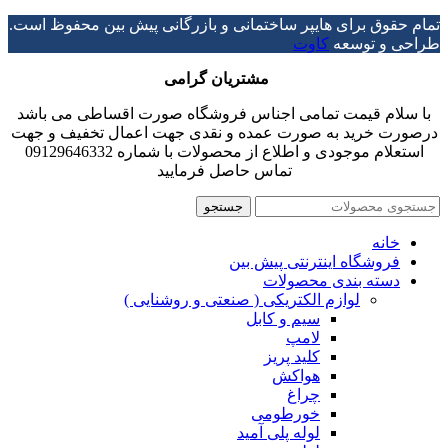
تمام حقوق برای هایپر ساختمانی و بازرگانی پیش بین محفوظ است.
طراحی و توسعه
کاوت
مشتریان گرامی
با سلام قیمت تمامی اجناس فروشگاه صورت اقساطی می باشد
درصورت خرید به صورت عمده و نقدی جهت اعمال تخفیف و جهت
استعلام موجودی و اطلاع از محصولات با شماره 09129646332
تماس حاصل فرمایید
جستجو
خانه
فروشگاه اینترنتی پیش بین
دسته بندی محصولات
لوازم الکتریکی ( صنعتی و روشنایی )
سیم و کابل
لامپ
کلید پریز
هواکش
چراغ
خورطومی
لوله پلی آمید