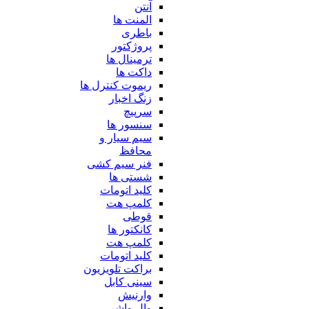
آنتن
المنت ها
باطری
پروژکتور
ترمینال ها
داکت ها
ریموت کنترل ها
زنگ اخبار
سرپیچ
سنسور ها
سیم سیار و
محافظ
فنر سیم کشی
شستی ها
کلید اتومات
کلمپ هت
قوطی
کانکتور ها
کلمپ هت
کلید اتومات
براکت تلویزیون
سینی کابل
وارنیش
وال واشر