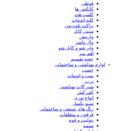
قوطی
کانکتور ها
کلمپ هت
کلید اتومات
براکت تلویزیون
سینی کابل
وارنیش
وال واشر
وایر شو و کابل شو
اهم متر
جعبه تقسیم
لوازم بهداشتی و ساختمانی
چسب
پمپ و اتومات
درب
شیر آلات بهداشتی
کف کش
انواع توری
سیم بکسل
رنگ های صنعتی و ساختمانی
فرقون و متعلقات
ینولیت و فوم
تسمه