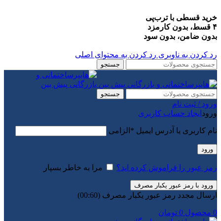
خرید قسطی با ترب‌پی
۴ قسط، بدون کارمزد
بدون ضامن، بدون سود
رد کردن به ناوبری
رد کردن به محتوای اصلی
جستجو
جستجو
ورود / ثبت نام
ورود
ایجاد حساب کاربری
نام کاربری یا آدرس ایمیل
*
الزامی
ورود
رمز عبور را فراموش کرده اید؟
مرا به خاطر بسپار
ورود با رمز عبور یکبار مصرف
ارسال مجدد رمز عبور یکبار مصرف
(00:
60
)
0
محصول
0
تومان