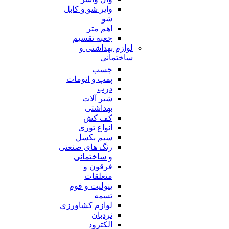
وایر شو و کابل
شو
اهم متر
جعبه تقسیم
لوازم بهداشتی و
ساختمانی
چسب
پمپ و اتومات
درب
شیر آلات
بهداشتی
کف کش
انواع توری
سیم بکسل
رنگ های صنعتی
و ساختمانی
فرقون و
متعلقات
ینولیت و فوم
تسمه
لوازم کشاورزی
نردبان
الکترود