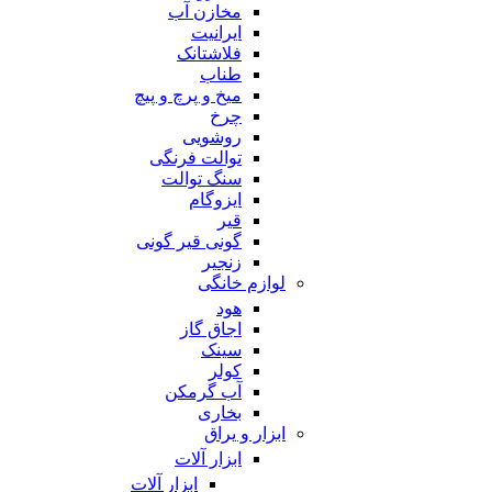
مخازن آب
ایرانیت
فلاشتانک
طناب
میخ و پرچ و پیچ
چرخ
روشویی
توالت فرنگی
سنگ توالت
ایزوگام
قیر
گونی قیر گونی
زنجیر
لوازم خانگی
هود
اجاق گاز
سینک
کولر
آب گرمکن
بخاری
ابزار و یراق
ابزار آلات
ابزار آلات