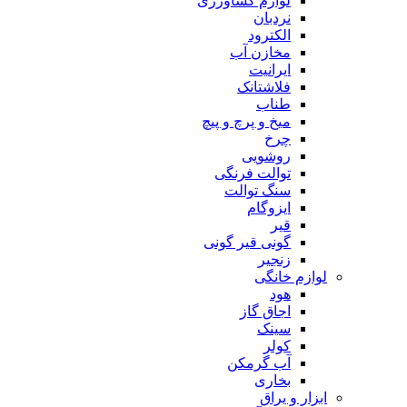
لوازم کشاورزی
نردبان
الکترود
مخازن آب
ایرانیت
فلاشتانک
طناب
میخ و پرچ و پیچ
چرخ
روشویی
توالت فرنگی
سنگ توالت
ایزوگام
قیر
گونی قیر گونی
زنجیر
لوازم خانگی
هود
اجاق گاز
سینک
کولر
آب گرمکن
بخاری
ابزار و یراق