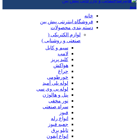
منو
خانه
فروشگاه اینترنتی پیش بین
دسته بندی محصولات
لوازم الکتریکی (
صنعتی و روشنایی )
سیم و کابل
لامپ
کلید پریز
هواکش
چراغ
خورطومی
لوله پلی آمید
لوله پی وی سی
پنل و هالوژن
نور مخفی
سراه صنعتی
فیوز
انواع رله
جعبه فیوز
تابلو برق
انواع آیفون