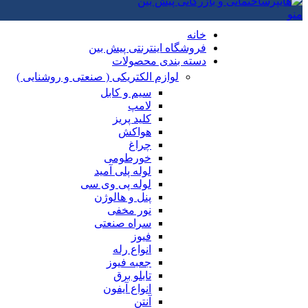
منو
خانه
فروشگاه اینترنتی پیش بین
دسته بندی محصولات
لوازم الکتریکی ( صنعتی و روشنایی )
سیم و کابل
لامپ
کلید پریز
هواکش
چراغ
خورطومی
لوله پلی آمید
لوله پی وی سی
پنل و هالوژن
نور مخفی
سراه صنعتی
فیوز
انواع رله
جعبه فیوز
تابلو برق
انواع آیفون
آنتن