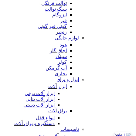
توالت فرنگی
سنگ توالت
ایزوگام
قیر
گونی قیر گونی
زنجیر
لوازم خانگی
هود
اجاق گاز
سینک
کولر
آب گرمکن
بخاری
ابزار و یراق
ابزار آلات
ابزار آلات برقی
ابزار آلات بنایی
ابزار آلات دستی
یراق آلات
انواع قفل
دستگیره و یراق آلات
تاسیسات