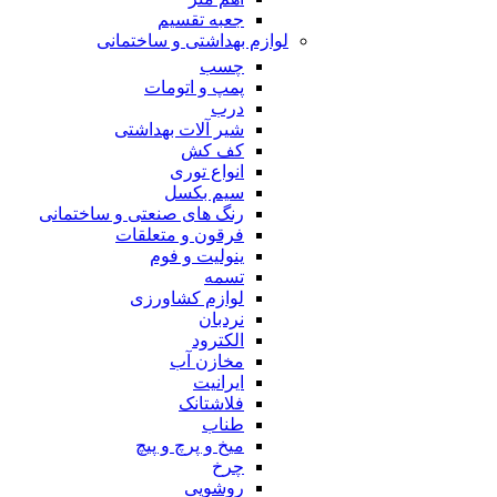
جعبه تقسیم
لوازم بهداشتی و ساختمانی
چسب
پمپ و اتومات
درب
شیر آلات بهداشتی
کف کش
انواع توری
سیم بکسل
رنگ های صنعتی و ساختمانی
فرقون و متعلقات
ینولیت و فوم
تسمه
لوازم کشاورزی
نردبان
الکترود
مخازن آب
ایرانیت
فلاشتانک
طناب
میخ و پرچ و پیچ
چرخ
روشویی