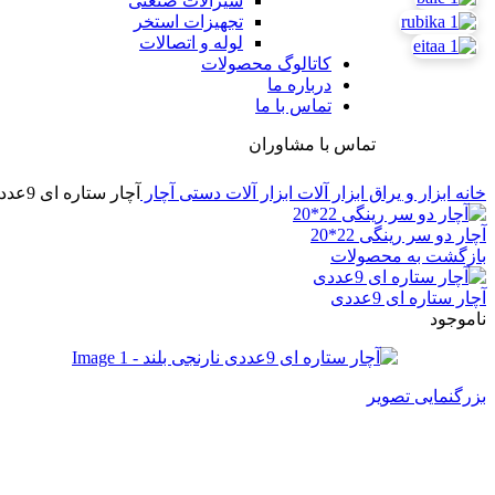
شیرآلات صنعتی
تجهیزات استخر
لوله و اتصالات
کاتالوگ محصولات
درباره ما
تماس با ما
تماس با مشاوران
خانه
ابزار و یراق
ابزار آلات
ابزار آلات دستی
آچار
آچار ستاره ای 9عددی نارنجی بلند
آچار دو سر رینگی 22*20
بازگشت به محصولات
آچار ستاره ای 9عددی
ناموجود
بزرگنمایی تصویر
آچار ستاره ای 9عددی نارنجی بلند