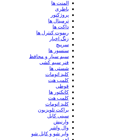
المنت ها
باطری
پروژکتور
ترمینال ها
داکت ها
ریموت کنترل ها
زنگ اخبار
سرپیچ
سنسور ها
سیم سیار و محافظ
فنر سیم کشی
شستی ها
کلید اتومات
کلمپ هت
قوطی
کانکتور ها
کلمپ هت
کلید اتومات
براکت تلویزیون
سینی کابل
وارنیش
وال واشر
وایر شو و کابل شو
اهم متر