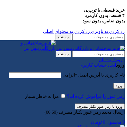
خرید قسطی با ترب‌پی
۴ قسط، بدون کارمزد
بدون ضامن، بدون سود
رد کردن به ناوبری
رد کردن به محتوای اصلی
جستجو
جستجو
ورود / ثبت نام
ورود
ایجاد حساب کاربری
نام کاربری یا آدرس ایمیل
*
الزامی
ورود
رمز عبور را فراموش کرده اید؟
مرا به خاطر بسپار
ورود با رمز عبور یکبار مصرف
ارسال مجدد رمز عبور یکبار مصرف
(00:
60
)
0
محصول
0
تومان