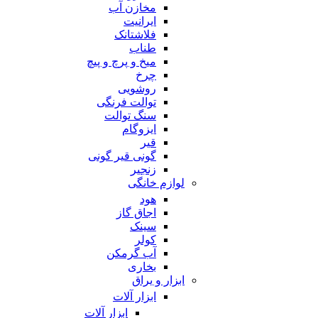
مخازن آب
ایرانیت
فلاشتانک
طناب
میخ و پرچ و پیچ
چرخ
روشویی
توالت فرنگی
سنگ توالت
ایزوگام
قیر
گونی قیر گونی
زنجیر
لوازم خانگی
هود
اجاق گاز
سینک
کولر
آب گرمکن
بخاری
ابزار و یراق
ابزار آلات
ابزار آلات