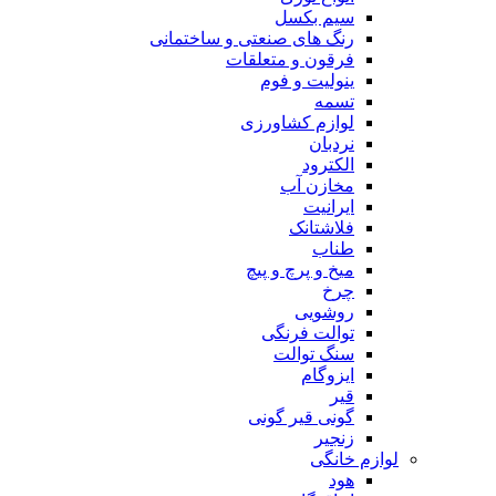
سیم بکسل
رنگ های صنعتی و ساختمانی
فرقون و متعلقات
ینولیت و فوم
تسمه
لوازم کشاورزی
نردبان
الکترود
مخازن آب
ایرانیت
فلاشتانک
طناب
میخ و پرچ و پیچ
چرخ
روشویی
توالت فرنگی
سنگ توالت
ایزوگام
قیر
گونی قیر گونی
زنجیر
لوازم خانگی
هود