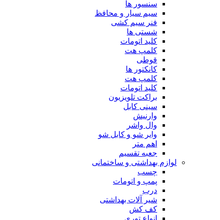
سنسور ها
سیم سیار و محافظ
فنر سیم کشی
شستی ها
کلید اتومات
کلمپ هت
قوطی
کانکتور ها
کلمپ هت
کلید اتومات
براکت تلویزیون
سینی کابل
وارنیش
وال واشر
وایر شو و کابل شو
اهم متر
جعبه تقسیم
لوازم بهداشتی و ساختمانی
چسب
پمپ و اتومات
درب
شیر آلات بهداشتی
کف کش
انواع توری