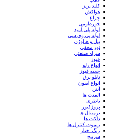
کلید پریز
هواکش
چراغ
خورطومی
لوله پلی آمید
لوله پی وی سی
پنل و هالوژن
نور مخفی
سراه صنعتی
فیوز
انواع رله
جعبه فیوز
تابلو برق
انواع آیفون
آنتن
المنت ها
باطری
پروژکتور
ترمینال ها
داکت ها
ریموت کنترل ها
زنگ اخبار
سرپیچ