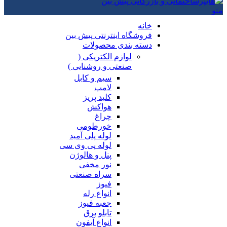
منو
خانه
فروشگاه اینترنتی پیش بین
دسته بندی محصولات
لوازم الکتریکی (
صنعتی و روشنایی )
سیم و کابل
لامپ
کلید پریز
هواکش
چراغ
خورطومی
لوله پلی آمید
لوله پی وی سی
پنل و هالوژن
نور مخفی
سراه صنعتی
فیوز
انواع رله
جعبه فیوز
تابلو برق
انواع آیفون