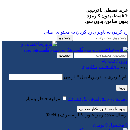
خرید قسطی با ترب‌پی
۴ قسط، بدون کارمزد
بدون ضامن، بدون سود
رد کردن به ناوبری
رد کردن به محتوای اصلی
جستجو
جستجو
ورود / ثبت نام
ورود
ایجاد حساب کاربری
نام کاربری یا آدرس ایمیل
*
الزامی
ورود
رمز عبور را فراموش کرده اید؟
مرا به خاطر بسپار
ورود با رمز عبور یکبار مصرف
ارسال مجدد رمز عبور یکبار مصرف
(00:
60
)
0
محصول
0
تومان