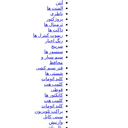
آنتن
المنت ها
باطری
پروژکتور
ترمینال ها
داکت ها
ریموت کنترل ها
زنگ اخبار
سرپیچ
سنسور ها
سیم سیار و
محافظ
فنر سیم کشی
شستی ها
کلید اتومات
کلمپ هت
قوطی
کانکتور ها
کلمپ هت
کلید اتومات
براکت تلویزیون
سینی کابل
وارنیش
وال واشر