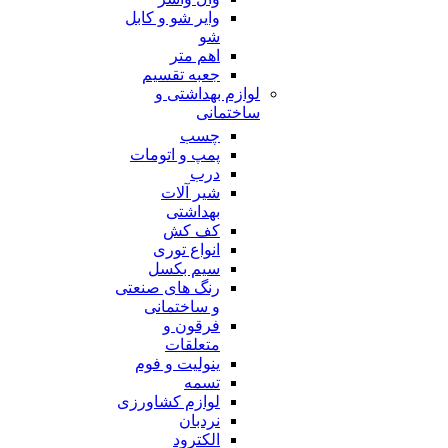
وایر شو و کابل
شو
اهم متر
جعبه تقسیم
لوازم بهداشتی و
ساختمانی
چسب
پمپ و اتومات
درب
شیر آلات
بهداشتی
کف کش
انواع توری
سیم بکسل
رنگ های صنعتی
و ساختمانی
فرقون و
متعلقات
ینولیت و فوم
تسمه
لوازم کشاورزی
نردبان
الکترود