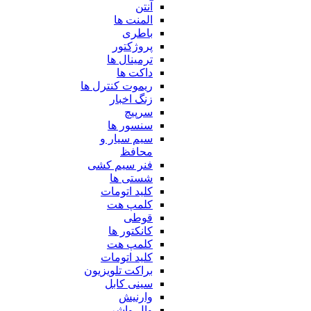
آنتن
المنت ها
باطری
پروژکتور
ترمینال ها
داکت ها
ریموت کنترل ها
زنگ اخبار
سرپیچ
سنسور ها
سیم سیار و
محافظ
فنر سیم کشی
شستی ها
کلید اتومات
کلمپ هت
قوطی
کانکتور ها
کلمپ هت
کلید اتومات
براکت تلویزیون
سینی کابل
وارنیش
وال واشر