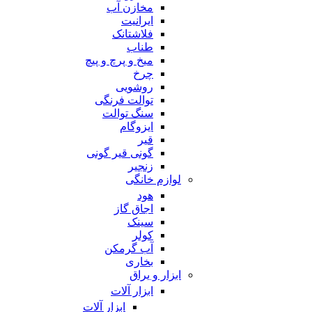
مخازن آب
ایرانیت
فلاشتانک
طناب
میخ و پرچ و پیچ
چرخ
روشویی
توالت فرنگی
سنگ توالت
ایزوگام
قیر
گونی قیر گونی
زنجیر
لوازم خانگی
هود
اجاق گاز
سینک
کولر
آب گرمکن
بخاری
ابزار و یراق
ابزار آلات
ابزار آلات