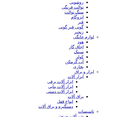
روشویی
توالت فرنگی
سنگ توالت
ایزوگام
قیر
گونی قیر گونی
زنجیر
لوازم خانگی
هود
اجاق گاز
سینک
کولر
آب گرمکن
بخاری
ابزار و یراق
ابزار آلات
ابزار آلات برقی
ابزار آلات بنایی
ابزار آلات دستی
یراق آلات
انواع قفل
دستگیره و یراق آلات
تاسیسات
شیرآلات صنعتی