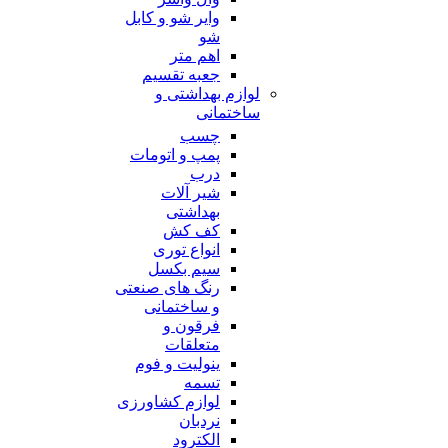
وایر شو و کابل
شو
اهم متر
جعبه تقسیم
لوازم بهداشتی و
ساختمانی
چسب
پمپ و اتومات
درب
شیر آلات
بهداشتی
کف کش
انواع توری
سیم بکسل
رنگ های صنعتی
و ساختمانی
فرقون و
متعلقات
ینولیت و فوم
تسمه
لوازم کشاورزی
نردبان
الکترود