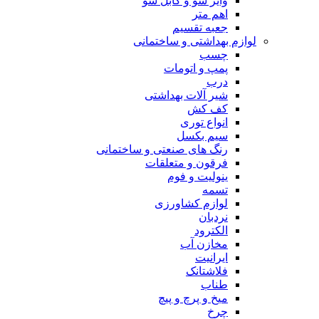
وایر شو و کابل شو
اهم متر
جعبه تقسیم
لوازم بهداشتی و ساختمانی
چسب
پمپ و اتومات
درب
شیر آلات بهداشتی
کف کش
انواع توری
سیم بکسل
رنگ های صنعتی و ساختمانی
فرقون و متعلقات
ینولیت و فوم
تسمه
لوازم کشاورزی
نردبان
الکترود
مخازن آب
ایرانیت
فلاشتانک
طناب
میخ و پرچ و پیچ
چرخ