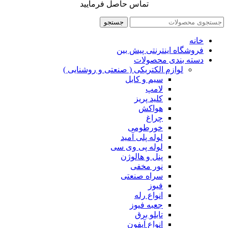
تماس حاصل فرمایید
جستجو
خانه
فروشگاه اینترنتی پیش بین
دسته بندی محصولات
لوازم الکتریکی ( صنعتی و روشنایی )
سیم و کابل
لامپ
کلید پریز
هواکش
چراغ
خورطومی
لوله پلی آمید
لوله پی وی سی
پنل و هالوژن
نور مخفی
سراه صنعتی
فیوز
انواع رله
جعبه فیوز
تابلو برق
انواع آیفون