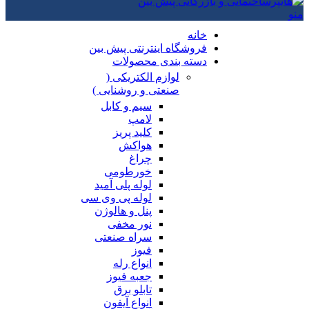
منو
خانه
فروشگاه اینترنتی پیش بین
دسته بندی محصولات
لوازم الکتریکی (
صنعتی و روشنایی )
سیم و کابل
لامپ
کلید پریز
هواکش
چراغ
خورطومی
لوله پلی آمید
لوله پی وی سی
پنل و هالوژن
نور مخفی
سراه صنعتی
فیوز
انواع رله
جعبه فیوز
تابلو برق
انواع آیفون