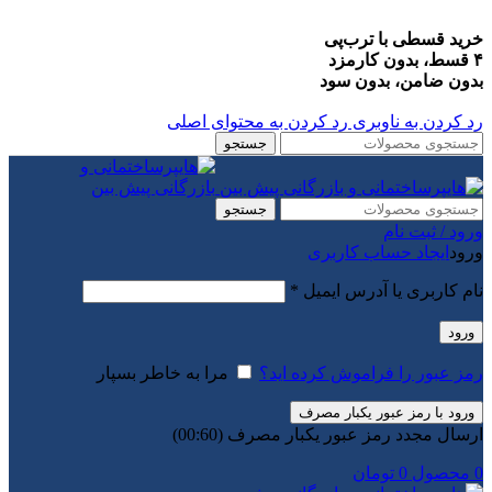
خرید قسطی با ترب‌پی
۴ قسط، بدون کارمزد
بدون ضامن، بدون سود
رد کردن به ناوبری
رد کردن به محتوای اصلی
جستجو
جستجو
ورود / ثبت نام
ورود
ایجاد حساب کاربری
الزامی
نام کاربری یا آدرس ایمیل
*
ورود
رمز عبور را فراموش کرده اید؟
مرا به خاطر بسپار
ورود با رمز عبور یکبار مصرف
ارسال مجدد رمز عبور یکبار مصرف
(00:
60
)
0
محصول
0
تومان