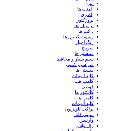
آنتن
المنت ها
باطری
پروژکتور
ترمینال ها
داکت ها
ریموت کنترل ها
زنگ اخبار
سرپیچ
سنسور ها
سیم سیار و محافظ
فنر سیم کشی
شستی ها
کلید اتومات
کلمپ هت
قوطی
کانکتور ها
کلمپ هت
کلید اتومات
براکت تلویزیون
سینی کابل
وارنیش
وال واشر